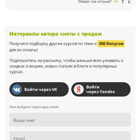
Помог ли отзыв?
+1
ребенком и отсутствием времени больше нельзя и я
доверилась Наталье. Какое счастье, что я это сделала!
останавливаться на достигнутом я не планирую и ближе к лету
хочу пойти курс для ягодиц. Девчонки, дерзайте! с таким
наставником результат гарантирован! Всем удачи :)
Материалы автора сняты с продаж
Получите подборку других курсов по теме и
300 бонусов
для их оплаты!
Подпишитесь на рассылку, чтобы раньше всех узнавать о
скидках и акциях, новых статьях в блоге и популярных
курсах.
Войти
Войти через VK
через Yandex
Или войдите через ваш email
Ваше имя
Email