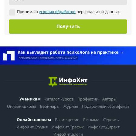
Принимаю
условия обработки
персональных данных
Получить
Как выглядит работа психолога на практике
*Реклама. ООО «Психодемия». ИНН 9723032427
Ученикам
Каталог курсов
Профессии
Авторы
Онлайн-школы
Вебинары
Журнал
Подарочный сертификат
Онлайн-школам
Размещение
Реклама
Сервисы
ИнфоХит.Студия
ИнфоХит.Трафик
ИнфоХит.Директ
ИнфоХит.Блоги