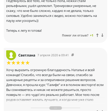
Подтянулось всё тело, не только попа, ножки стали
рельефными, ушёл целлюлит. Тренировки умеренные, не
скажу, что мне было сложно, кардио я не делала, только
силовые. Удобно заниматься с видео, можно поставить на
паузу или ускорить))
Теперь к лету я готова!
Помог ли отзыв?
+1
Светлана
7 апреля 2020 в 09:41
Хочу выразить огромную благодарность Наталье и всей
команде! Спасибо, что всегда были на связи, спасибо за
шикарные рецепты и за оперативное решение вопросов.
Девчонки, я прошла курс "Галифе" и я в полном восторге! если
Вы сомневаетесь и никак не можете решиться, просто
поверьте — это чудо! это реально работает. Мое тело после
родов оставляет желать лучшего, и когда мне уже стало
стыдно даже самой смотреть на себя в зеркало, я поняла, что с
этим срочно надо что-то делать, оправдываться маленьким