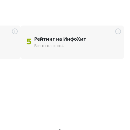
i
i
Рейтинг на ИнфоХит
5
Всего голосов: 4