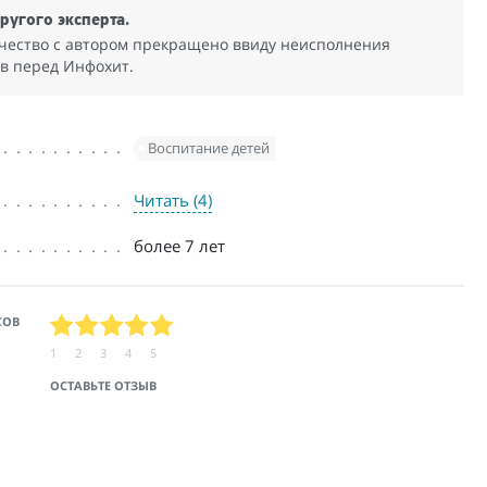
ругого эксперта.
чество с автором прекращено ввиду неисполнения
тв перед Инфохит.
Воспитание детей
Читать (4)
более 7 лет
СОВ
1
2
3
4
5
ОСТАВЬТЕ ОТЗЫВ