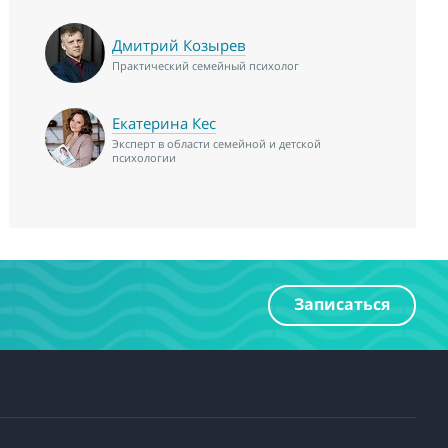
Дмитрий Козырев
Практический семейный психолог
Екатерина Кес
Эксперт в области семейной и детской
психологии
Записаться