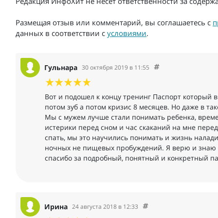
Редакция ИнфоХит не несет ответственности за содер
Размещая отзыв или комментарий, вы соглашаетесь с
п
данных в соответствии с
условиями
.
Гульнара
30 октября 2019 в 11:55
Вот и подошел к концу тренинг Паспорт который в
потом зуб а потом кризис 8 месяцев. Но даже в т
Мы с мужем лучше стали понимать ребенка, време
истерики перед сном и час скаканий на мне перед
спать, мы это научились понимать и жизнь налад
ночных не пищевых пробуждений. Я верю и знаю чт
спасибо за подробный, понятный и конкретный па
Ирина
24 августа 2018 в 12:33