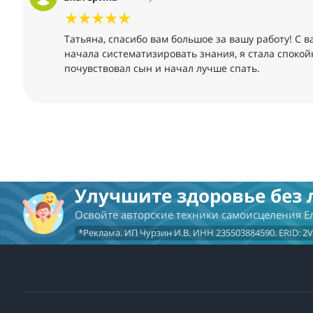
Татьяна, спасибо вам большое за вашу работу! С в
начала систематизировать знания, я стала спокой
почувствовал сын и начал лучше спать.
Улучшите здоровье без 
Освойте авторские техники самоисцеления 
*Реклама. ИП Чурзин И.В. ИНН 235503884590. ERID: 2