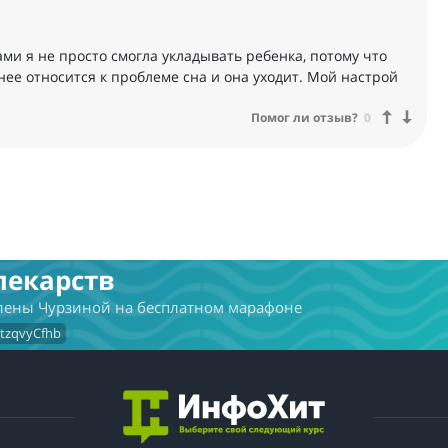
ами я не просто смогла укладывать ребенка, потому что
нее относится к проблеме сна и она уходит. Мой настрой
Помог ли отзыв?
0
лекарств
Елены Чурзиной на бесплатном марафоне
VtzqvyCfhb