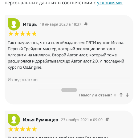
персональных данных в соответствии с
условиями
.
Игорь
18 января 2023 в 18:37
Так получилось, что я стал обладателем ПЯТИ курсов Ивана.
Первый Трейдинг мастер, который эволюционировал в
Алгоритм на миллион. Второй Автопилот, который тоже
расширялся и дорабатывался до Автопилот 2.0. И последний
курс по Os.Engine.
Из недостатков:
- Некоторые видео и темы повторяются у разных курсов.
- Есть видео и темы, которые не пригодились
Помог ли отзыв?
0
Знания из курсов мне принесли больше денег, чем я на них
потратил (при том, что последний курс был не дешёвый). И это
главное. Именно за этим я их и покупал.
Илья Румянцев
23 ноября 2021 в 09:00
Прошло уже 6 лет с первого курса, а я все так же могу написать
Ивану и получить ответ. Всё также еженедельно проходят
Курс интересно построен, глубоко разобраны темы.