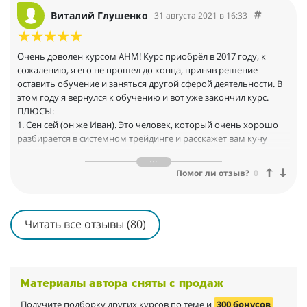
Виталий Глушенко
31 августа 2021 в 16:33
Очень доволен курсом АНМ! Курс приобрёл в 2017 году, к
сожалению, я его не прошел до конца, приняв решение
оставить обучение и заняться другой сферой деятельности. В
этом году я вернулся к обучению и вот уже закончил курс.
ПЛЮСЫ:
1. Сен сей (он же Иван). Это человек, который очень хорошо
разбирается в системном трейдинге и расскажет вам кучу
мельчайших деталей в торговли как на лекциях курса, так и
"вживую" на вебинарах поддержки, главное задать вопрос.
Помог ли отзыв?
0
2. Иван как человек. Это человек, готов вам помочь в
достижении результата, вам только нужно спросить его о том,
что вы не поняли или не знаете. В 2017 году у меня был
сложный период, мне нужно было принять важное решение, в
Читать все отзывы (80)
котором обучение трейдингу играло ключевую роль. Я
написал об этом Ивану и он из собственного опыта, говоря
мне правду о возможностях и сроках заработка на бирже
помог избежать некоторых ошибок. При этом он был
Материалы автора сняты с продаж
объективно критичным ко мне и указал на ряд ошибок при
принятии данного решения.
Получите подборку других курсов по теме и
300 бонусов