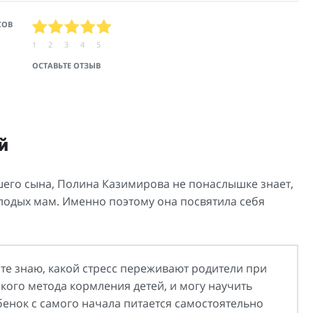
СОВ
1
2
3
4
5
ОСТАВЬТЕ ОТЗЫВ
й
шего сына, Полина Казимирова не понаслышке знает,
одых мам. Именно поэтому она посвятила себя
те знаю, какой стресс переживают родители при
ого метода кормления детей, и могу научить
енок с самого начала питается самостоятельно