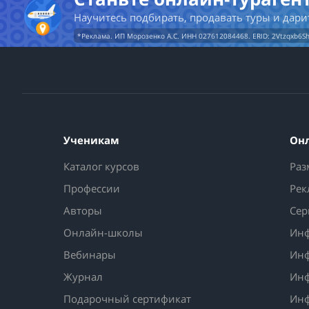
Научитесь подбирать, продавать туры и дари
*Реклама. ИП Морозенко А.С. ИНН 027612084468. ERID: 2Vtzqxb6S
Ученикам
Он
Каталог курсов
Раз
Профессии
Рек
Авторы
Сер
Онлайн-школы
Инф
Вебинары
Инф
Журнал
Инф
Подарочный сертификат
Инф