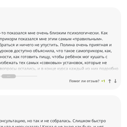
-то показался мне очень близким психологически. Как
моприкорм показался мне этим самым «правильным».
обраться и ничего не упустить. Полина очень приятная и
роков доступно объяснила, что такое самоприкорм, как,
ности, как готовить пищу, чтобы ребёнок мог кушать с
 избежать тех самых «совковых» установок, которые не
вопросы остались, и в конце курса каждый из них подробно
ывчивая, и даже приветствует вопросы. По косточкам
е спрашивать. Даже после завершения курса всегда можно
Помог ли отзыв?
+1
чески проработать, а так же советы физиотерапевта, как
: если вы сомневаетесь — не сомневайтесь. Как по мне:
старый) способ прикорма и мне кажется самым
ь на моем пути! И, кажется, я стала фанатом
онсультацию, но так и не собралась. Слишком быстро
,что я могу сказать! Когда я не знаю как быть и нет