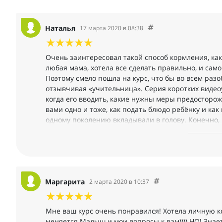
Наталья
17 марта 2020 в 08:38
Очень заинтересовал такой способ кормления, как
любая мама, хотела все сделать правильно, и са
Поэтому смело пошла на курс, что бы во всем раз
отзывчивая «учительница». Серия коротких видеоу
когда его вводить, какие нужны меры предосторож
вами одно и тоже, как подать блюдо ребёнку и как
одному поколению вкладывали в голову. Конечно, 
разобрался. Ещё раз повторюсь, Полина очень отз
разобрали даже то, что мы считали глупым вообщ
обратиться за помощью, чем я и занимаюсь.
Так же в курсе была возможность и себя психологи
правильно помочь ребёнку сесть. В общем и целом
Маргарита
2 марта 2020 в 10:37
самоприкорм — новый (т.е. на самом деле очень 
правильным! Спасибо Полине за то, что встретилас
самоприкорма.
Мне ваш курс очень понравился! Хотела личную к
меняется Малыш и мои вопросы к вам)))) НО! Знаете