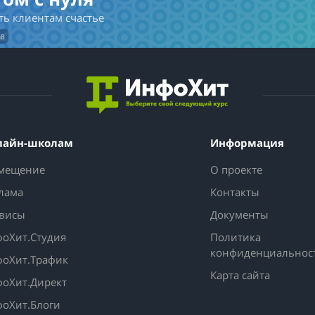
ть клиентам счастье
h8
лайн-школам
Информация
мещение
О проекте
лама
Контакты
висы
Документы
оХит.Студия
Политика
конфиденциальнос
оХит.Трафик
Карта сайта
оХит.Директ
оХит.Блоги