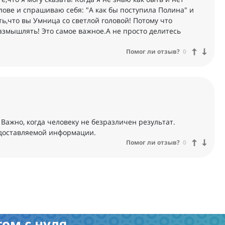
лове и спрашиваю себя: "А как бы поступила Полина" и
ть,что вы Умница со светлой головой! Потому что
азмышлять! Это самое важное.А не просто делитесь
Помог ли отзыв?
0
Важно, когда человеку не безразличен результат.
едоставляемой информации.
Помог ли отзыв?
0
ом с нуля