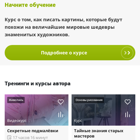
Начните обучение
Курс о том, как писать картины, которые будут
похожи на величайшие мировые шедевры
знаменитых художников.
Подробнее о курсе
Тренинги и курсы автора
Живопись
Основы рисования
Видеокурс
Курс
Секретные подмалёвки
Тайные знания старых
мастеров
17 часов 16 минут