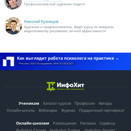
Профессиональный художник-педагог
Николай Кузнецов
Художник и предприниматель. Ведет курсы по акварели,
медитативному рисованию, личной эффективности
Как выглядит работа психолога на практике
*Реклама. ООО «Психодемия». ИНН 9723032427
Ученикам
Каталог курсов
Профессии
Авторы
Онлайн-школы
Вебинары
Журнал
Подарочный сертификат
Онлайн-школам
Размещение
Реклама
Сервисы
ИнфоХит.Студия
ИнфоХит.Трафик
ИнфоХит.Директ