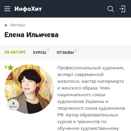
Авторы
Елена Ильичева
5
6
ОБ АВТОРЕ
КУРСЫ
ОТЗЫВЫ
Профессиональный художник,
5
эксперт современной
живописи, мастер натюрморта
и женского образа. Член
национального союза
художников Украины и
4
фото
творческого союза художников
РФ. Автор образовательных
курсов и тренингов по
обучению художественному