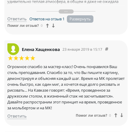
удивительно теплая атмосфера, в общем я даже не ожидала
насколько это приятно, и хотя сегодня я не готова к
рисованию, но мне очень захотелось взять в руки кисти и
Ответить
Ответов на отзыв 1
краски и очень хочется иметь дома в записи Ваши
замечательные уроки и для себя и для ребенка на будущее.
Помог ли отзыв?
0
Благодарю за это чудо!
Елена Хащенкова
23 января 2019 в 15:17
Огромное спасибо за мастер-класс! Очень понравился Ваш
стиль преподавания. Спасибо за то, что Вы пишите картину,
демонстрируя и объясняя каждый шаг. Время на МК пролетает
очень быстро, как один миг, а хочется еще долго рисовать и
рисовать... На Кавказе говорят: «Время, проведенное за
дружеским столом, в жизненный стаж не засчитывается».
Давайте распространим этот принцип на время, проведенное
за мольбертом и на МК!
Помог ли отзыв?
0
Ответить