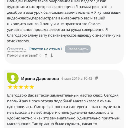
Елена,вы имеете такое очарование и как педагог ,и как
художник и как прекрасная женщина.Я начала рисовать в
декабре и ваш урок был самым замечательным.Я купила ваши
видео-классы,пересмотрела в интернете о вас и вашей
школе,что нашла.Я пишу и мне нравится это.Самое
удивительное-прошла аллергия на руках совершенно.Я
благодарю Елену за ту позитивную,созидающую энергетику на
этих классах.
Ответить
Ответов на отзыв 1
Помог ли отзыв?
0
Ирина Дарьялова
6 мая 2019 в 10:42
Благодарю Вас за такой замечательный мастер класс. Сегодня
первый раз я посмотрела подобный мастер класс и очень
вдохновилась. Смотрела просто из интереса — как получиться
не в классе, а на вебинаре, и очень удивлена насколько это
удобно уютно и как это замечательно. Удивительно приятный
мастер-класс. Так приятно было слушать, какая-то