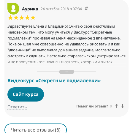
Аурика
24 октября 2018 в 07:34
Здравствуйте Елена и Владимир! Считаю себя счастливым
человеком тем, что могу учиться у Вас.Курс "Секретные
подмалевки" произвел на меня неожиданное :) впечатление.
Пока он шел мне совершенно не удавалось рисовать и я как
"двоечница" не выполняла домашнее задание, могла только
смотреть и слушать. Настолько старалась сконцентрироваться
и не пропустить все нюансы и секреты,которыми вы так
щедро с нами делились! Каждый урок был настоящим
откровением! В голове все сложилось "по полочкам",ушли все
страхи неудачи и теперь я даже во сне рисую :) Спасибо ВАМ!
Видеокурс «Секретные подмалёвки»
Сайт курса
Помог ли отзыв?
0
Ответить
Читать все отзывы (6)