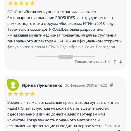
АО «Российская венчурная компания» выражает
благодарность компании PROSLIDES за сотрудничество в
рамках подготовки форума «Экосистема НТИ» в 2018 году.
Творческой командой PROSLIDES была разработана
имиджевая мультимедийная презентация для выступления
генерального директора АО «РВК» на официальном открытии
форума «экосистема НТИ» 6-7 декабря в г. Сочи. Благодаря
технологичному и современному дизайну и динамике видео-
презентации удалось эффектно показать участникам форума
Помог ли отзыв?
0
текущие достижения Национальной технологической
инициативы (НТИ) и новые вызовы к обеспечению
глобального технологического лидерства России к 2035 году.
Опsт, который мы получили во время совместной работы по
Ирина Лукьяненко
20 февраля 2020 в 14:22
разработке мультимедийной презентации, позволяет
характеризовать компанию PROSLIDES как
высококвалифицированного, добросовестного и надёжного
Уверена, что мы все классные презентаторы иунас отличные
подрядчика, который обеспечивает высокое качество работы,
идеи! НО, зачастую, мы не можем быть в десяти местах
соответствующей требованиям заказчика, и реализует
одновременно и лично донести идею партнёрам или
проекты в кратчайшие сроки. Особенно мы оценили
клиентам. Тогда важность поданного материала и
проактивную реакцию на возникающие изменения и
оформления презентации выходит на первое место. Если вам
предлагаемые решения со стороны команды PROSLIDES за