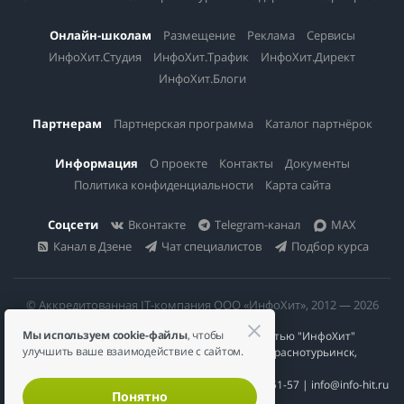
Онлайн-школам
Размещение
Реклама
Сервисы
ИнфоХит.Студия
ИнфоХит.Трафик
ИнфоХит.Директ
ИнфоХит.Блоги
Партнерам
Партнерская программа
Каталог партнёрок
Информация
О проекте
Контакты
Документы
Политика конфиденциальности
Карта сайта
Соцсети
Вконтакте
Telegram-канал
MAX
Канал в Дзене
Чат специалистов
Подбор курса
© Аккредитованная IT-компания ООО «ИнфоХит», 2012 — 2026
Мы используем cookie-файлы
, чтобы
Общество с ограниченной ответственностью "ИнфоХит"
улучшить ваше взаимодействие с сайтом.
624446, Россия, Свердловская область, г. Краснотурьинск,
ул Урожайная, д. 3
ИНН 6617023200 | КПП 661701001 | +7 984 888-51-57 | info@info-hit.ru
Понятно