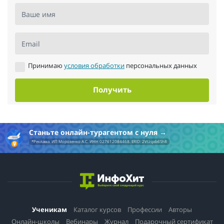
Ваше имя
Email
Принимаю
условия обработки
персональных данных
Получить
Станьте онлайн-турагентом с нуля
*Реклама. ИП Морозенко А.С. ИНН 027612084468. ERID: 2Vtzqxb6Sh8
Ученикам
Каталог курсов
Профессии
Авторы
Онлайн-школы
Вебинары
Журнал
Подарочный сертификат