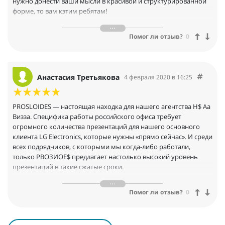
нужно донести ваши мысли в красивой и структурированной
пределами своей зоны ответственности. Мы благодарим
форме, то вам кэтим ребятам!
компанию РВО.5ЫОЕЗ и рекомендуем, как эффективного, и
Опыт Лены позволит кратко сформулировать, самую суть
ответственного партнёра»
вашей мысли, а Антон в совершенстве оформит все слайды на
Заместитель генерального директора — Исполнительный
Помог ли отзыв?
0
супер профессиональном уровне так, что презентацию
директор АО «РВК» А.В.Романенко
захочется пересмотреть не раз, ибо это гармонично и цепляет
за живое! И клиент видит и слышит вашу идею сразу, вот оно!
Если честно, ребята умеют работать круглосуточно, но не
Анастасия Третьякова
4 февраля 2020 в 16:25
злоупотребляйте этим, они нам всем ещё очень пригодятся)
Абсолютно слаженная команда профессионалов, которая
болеет за результат вместе с вами. Крайне рекомендую
PROSLOIDES — настоящая находка для нашего агентства Н$ Аа
Client Service Director VLM Execution, Ирина Лукьяненко
Визза. Специфика работы российского офиса требует
огромного количества презентаций для нашего основного
клиента LG Electronics, которые нужны «прямо сейчас». И среди
всех подрядчиков, с которыми мы когда-либо работали,
только РВОЗИОЕ$ предлагает настолько высокий уровень
презентаций в такие сжатые сроки.
Креативный директор HS Ad Russia
Помог ли отзыв?
0
Анастасия Третьякова