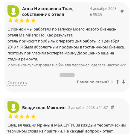
Анна Николаевна Ткач,
4 декабря 2023
собственник отеля
в 08:58
С Ириной мы работали по запуску моего нового бизнеса-
отеля Ма Мйапо Но. Как результат,
отель приносит прибыль с первого дня работы, с 1 декабря
2019 г. Я была абсолютным профаном в гостиничном бизнесе,
поэтому пригласили эксперта Ирину Дорошенко еще на
стадии ремонта.
Ирина консультировал и обучала персонал, сделала настройки
всех программ, провела
подключение кассы и всех онлайн продаж. Ирина написала
Помог ли отзыв?
0
Ответить
"Стандарты", по которым мы успешно работаем и получаем
отзывы о гостей 9,7! (из 10 максимальных). Отмечу редкую
способность Ирины объяснять сложные задачи простым
языком, особенно на примерах и историях из реальной жизни.
Все это помогло нашим администраторам очень быстро
Владислав Мякшин
2 декабря 2023 в 11:37
освоить 4 программы, сложности с
Букингом, с кассами и отчетными документами. Рекомендую
Ирину Дорошенко, с такими профессионалами легко учиться
Слушал лекции Ирины в МБА СИТИ. За каждым теоретическим
и делать новые бизнесы!
термином слова из практики. На каждый вопрос – ответ,