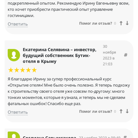
подкрепленный опытом. Рекомендую Ирину Евгеньевну всем,
кто хочет приобрести практический опыт управление
гостиницами.
Помог ли отзыв?
0
Ответить
30
Екатерина Селявина – инвестор,
ноября
будущий собственник Бутик-
2023 в
отеля в Крыму
21:03
Я благодарю Ирину за супер профессиональный курс
«Открытие отеля»! Мне было очень полезно. Я теперь подхожу
к строительству своего отеля уже совсем по-другому: много
тонких моментов, которые я узнала, и теперь мы не сделаем
фатальных ошибок! Спасибо еще раз.
Помог ли отзыв?
0
Ответить
Согдиана Сарымсакова
23 ноября 2023 в 09:49