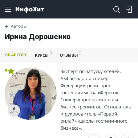
Авторы
Ирина Дорошенко
3
9
ОБ АВТОРЕ
КУРСЫ
ОТЗЫВЫ
Эксперт по запуску отелей.
5
Амбассадор и спикер
Федерации ревизоров
гостеприимства «Ферего».
Спикер корпоративных и
бизнес-тренингов. Основатель
6
фото
и руководитель «Первой
онлайн-школы гостиничного
бизнеса».