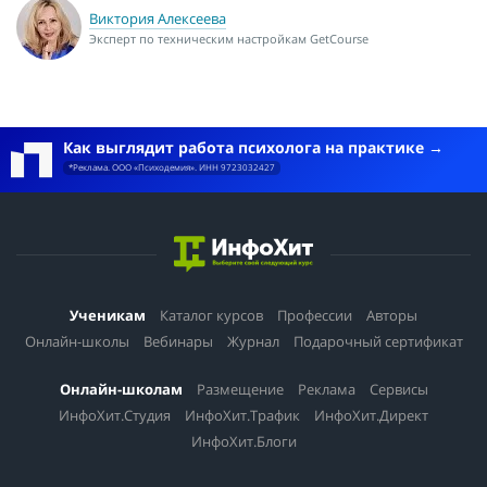
Виктория Алексеева
Эксперт по техническим настройкам GetCourse
Как выглядит работа психолога на практике
*Реклама. ООО «Психодемия». ИНН 9723032427
Ученикам
Каталог курсов
Профессии
Авторы
Онлайн-школы
Вебинары
Журнал
Подарочный сертификат
Онлайн-школам
Размещение
Реклама
Сервисы
ИнфоХит.Студия
ИнфоХит.Трафик
ИнфоХит.Директ
ИнфоХит.Блоги