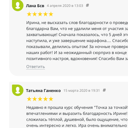
Лана Бсв
4 апреля 2020 в 13:03
Ирина, не высказать слов благодарности о прове
благодарна Вам, что не удалили меня от участия 
захватывающе! Сначала показалось, что 5 дней это
наступила, и уже завершение марафона.... Спасибо
показывали, делились опытом! За ночные проверк
наших работ! И за неожиданный сюрприз в конце
позитивного настроя, вдохновения! Спасибо Вам з
Ответить
Татьяна Ганенко
15 марта 2020 в 19:31
Недавно я прошла курс обучения "Точка за точкой
впечатлениями и выразить благодарность Ирине! 
сложилась тёплой, душевной, было ощущение, что
очень интересно и легко. Ира очень внимательно