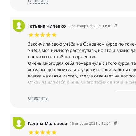
Ответить
Татьяна Чипенко
3 сентября 2021 в 09:06
Закончила свою учёба на Основном курсе по точе
Учеба моя немного растянулась, но это и важно дл
время и настрой на творчество.
Очень много для себя почерпнула с этого курса, т
хотелось дополнительно украсить свои работы в д
всегда на связи мастер, всегда отвечает на вопрос
Открыла для себя очень много техник в точечной
приятное общение в тёплой творческой компании.
делаешь работ, тем больше растет твой професси
Ответить
Спасибо, Ирина, за новые горизонты в моем творч
результаты, но постараюсь их улучшить.
Галина Мальцева
15 января 2021 в 12:01