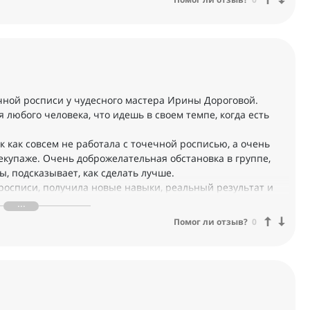
чной росписи у чудесного мастера Ирины Дороговой.
я любого человека, что идешь в своем темпе, когда есть
ак как совсем не работала с точечной росписью, а очень
екупаже. Очень доброжелательная обстановка в группе,
ы, подсказывает, как сделать лучше.
 росписи, получила новые навыки, реальный результат и
 Это очень увлекательный процесс. И чем больше ты
онализм.
Помог ли отзыв?
0
естве, а Вам еще новых учеников! У меня пока скромные