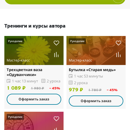
Тренинги и курсы автора
Рукоделие
Рукоделие
Мастер-класс
Мастер-класс
Трехцветная ваза
Бутылка «Старая медь»
«Одуванчики»
1 час 53 минуты
1 час 13 минут
2 урока
2 урока
1 089 ₽
1 980 ₽
– 45%
979 ₽
1 780 ₽
– 45%
Оформить заказ
Оформить заказ
Рукоделие