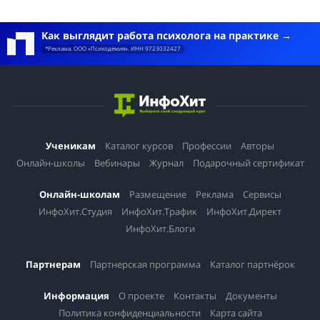
Как выглядит работа психолога на практике
*Реклама. ООО «Психодемия». ИНН 9723032427
Ученикам
Каталог курсов
Профессии
Авторы
Онлайн-школы
Вебинары
Журнал
Подарочный сертификат
Онлайн-школам
Размещение
Реклама
Сервисы
ИнфоХит.Студия
ИнфоХит.Трафик
ИнфоХит.Директ
ИнфоХит.Блоги
Партнерам
Партнерская программа
Каталог партнёрок
Информация
О проекте
Контакты
Документы
Политика конфиденциальности
Карта сайта