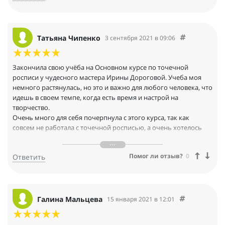
Татьяна Чипенко
3 сентября 2021 в 09:06
Закончила свою учёба на Основном курсе по точечной
росписи у чудесного мастера Ирины Дороговой. Учеба моя
немного растянулась, но это и важно для любого человека, что
идешь в своем темпе, когда есть время и настрой на
творчество.
Очень много для себя почерпнула с этого курса, так как
совсем не работала с точечной росписью, а очень хотелось
дополнительно украсить свои работы в декупаже. Очень
доброжелательная обстановка в группе, всегда на связи
Помог ли отзыв?
0
Ответить
мастер, всегда отвечает на вопросы, подсказывает, как сделать
лучше.
Открыла для себя очень много техник в точечной росписи,
получила новые навыки, реальный результат и приятное
общение в тёплой творческой компании. Это очень
Галина Мальцева
15 января 2021 в 12:01
увлекательный процесс. И чем больше ты делаешь работ, тем
больше растет твой профессионализм.