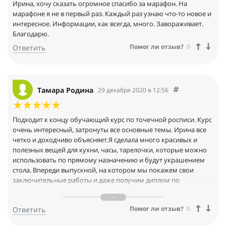
Спасибо, Ирина, за новые горизонты в моем творчестве, а Вам
Ирина, хочу сказать огромное спасибо за марафон. На
еще новых учеников! У меня пока скромные результаты, но
марафоне я не в первый раз. Каждый раз узнаю что-то новое и
постараюсь их улучшить.
интересное. Информации, как всегда, много. Завораживает.
Благодарю.
Помог ли отзыв?
0
Ответить
Тамара Родина
29 декабря 2020 в 12:56
Подходит к концу обучающий курс по точечной росписи. Курс
очень интересный, затронуты все основные темы. Ирина все
четко и доходчиво объясняет.Я сделала много красивых и
полезных вещей для кухни, часы, тарелочки, которые можно
использовать по прямому назначению и будут украшением
стола. Впереди выпускной, на котором мы покажем свои
заключительные работы и даже получим диплом по
окончании. Спасибо,Ирина за курс. Успехов тебе в
дальнейшем и разреши обращаться, если понадобиться твоя
Помог ли отзыв?
0
Ответить
помощь!