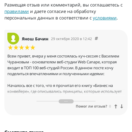
Размещая отзыв или комментарий, вы соглашаетесь с
правилами
и даете согласие на обработку
персональных данных в соответствии с
условиями
.
Янош Бачин
29 октября 2020 в 12:42
Всем привет, вчера у меня состоялась куч-сессия с Василием
Чурановым - основателем веб-студии Web Canape, которая
входит в ТОП 100 веб-студий России. В данном посте хочу
поделиться впечатлениями и полученными идеями:
Началось все с того, что я прочитал его книгу «Бизнес на
конвейере», где описывались принципы, которые использует
данная веб-студия. После чего я вписался в их курс, где
получил более глубокие знания, позволившие мне за 1,5 мес
Помог ли отзыв?
0
снизить себестоимость запуска проектов в своей компании в 8
раз, и сократить сроки с 3-х недель до 5 рабочих дней.
Вчера с Василием мы обсуждали стратегию PR для нашего