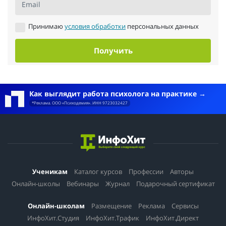
Email
Принимаю
условия обработки
персональных данных
Получить
Как выглядит работа психолога на практике
*Реклама. ООО «Психодемия». ИНН 9723032427
Ученикам
Каталог курсов
Профессии
Авторы
Онлайн-школы
Вебинары
Журнал
Подарочный сертификат
Онлайн-школам
Размещение
Реклама
Сервисы
ИнфоХит.Студия
ИнфоХит.Трафик
ИнфоХит.Директ