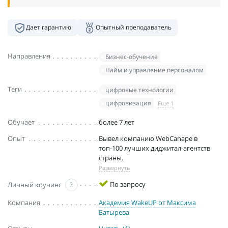
Дает гарантию
Опытный преподаватель
Направления
Бизнес-обучение
Найм и управление персоналом
Теги
цифровые технологии
цифровизация
Еще 1
Обучает
более 7 лет
Опыт
Вывел компанию WebCanape в
топ-100 лучших диджитал-агентств
страны.
Развернуть
По запросу
Личный коучинг
?
Компания
Академия WakeUP от Максима
Батырева