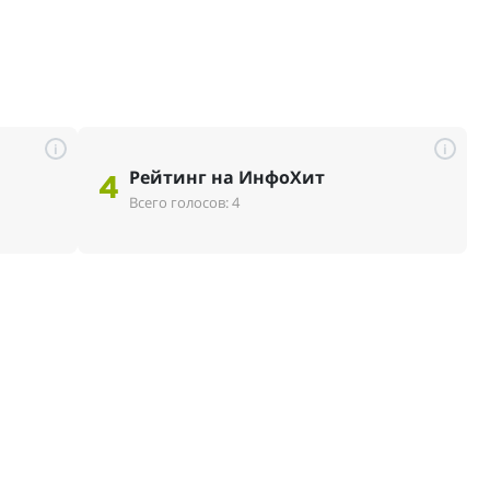
i
i
Рейтинг на ИнфоХит
4
Всего голосов: 4