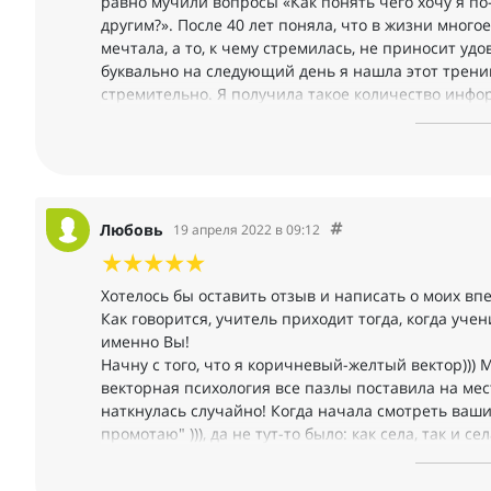
равно мучили вопросы «Как понять чего хочу я по
другим?». После 40 лет поняла, что в жизни много
мечтала, а то, к чему стремилась, не приносит удо
буквально на следующий день я нашла этот тренин
стремительно. Я получила такое количество инфо
жизнь))) В результате занятий я смогла выстроить
Которые, возможно, приведут к моей миссии. Для м
получила инструменты, которые позволяют слышат
пошаговый алгоритм взаимодействия с судьбой, к
одночасье. Очень простая установка «мой мир заб
Любовь
19 апреля 2022 в 09:12
научилась «на автомате» использовать пока толь
результаты. Но в самом начале их использования 
когда складывалось много негативных ситуаций. Н
Хотелось бы оставить отзыв и написать о моих вп
научилась на тренинге, помнила, как надо реагиро
Как говорится, учитель приходит тогда, когда учен
волшебными!!! Огромное спасибо за инструмент «
именно Вы!
чувствовать эту Силу! Знаю, что случайностей не б
Начну с того, что я коричневый-желтый вектор))) 
очень рада, что оказалась готова к онлайн встре
векторная психология все пазлы поставила на мест
информации. Очень благодарна Михаилу за прояс
наткнулась случайно! Когда начала смотреть ваш
радости)
промотаю" ))), да не тут-то было: как села, так и 
паузы и выписывала каждую деталь!
1. Главное. Начала происходить генеральная читк