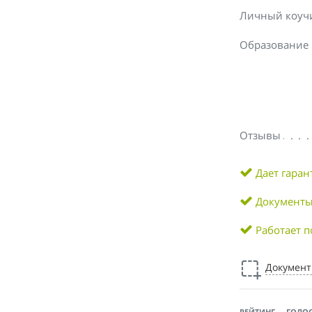
Личный коуч
Образование
Отзывы
Дает гара
Документы
Работает п
Докумен
РЕЙТИНГ
ГОЛО