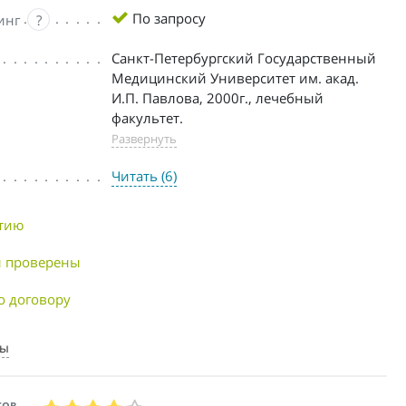
По запросу
инг
?
Cанкт-Петербургский Государственный
Медицинский Университет им. акад.
И.П. Павлова, 2000г., лечебный
факультет.
Развернуть
Читать (6)
нтию
 проверены
о договору
ты
СОВ