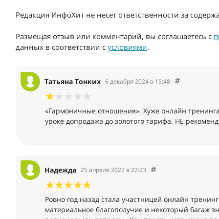
Редакция ИнфоХит не несет ответственности за содер
Размещая отзыв или комментарий, вы соглашаетесь с
п
данных в соответствии с
условиями
.
Татьяна Тонких
6 декабря 2024 в 15:48
«Гармоничные отношения». Хуже онлайн тренинга я
уроке допродажа до золотого тарифа. НЕ рекоменд
Надежда
25 апреля 2022 в 22:23
Ровно год назад стала участницей онлайн тренин
материальное благополучие и некоторый багаж зн