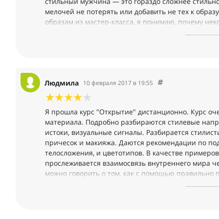
стильный мужчина — это гораздо сложнее стильно
мелочей не потерять или добавить не тех к образу
образам из мастер-класса, я понимаю, почему не
которые они носят, и что на самом деле должно бы
ощущений от восприятия человека, а теперь это н
Людмила
10 февраля 2017 в 19:55
Я прошла курс "Открытие" дистанционно. Курс оч
материала. Подробно разбираются стилевые напра
истоки, визуальные сигналы. Разбирается стилист
причесок и макияжа. Даются рекомендации по под
телосложения, и цветотипов. В качестве примеров
прослеживается взаимосвязь внутреннего мира чел
можно говорить о том, как с помощью правильно 
себя наиболее гармонично. Благодаря курсу многи
подобрать наиболее подходящую им одежду. Курс р
После его изучения захочется дальше исследовать
Бондаренко.