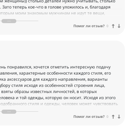
й женщины)) столько деталей нужно учитывать, столько
. Зато теперь кое-что в голове уложилось и, благодаря
которым моим знакомым мужчинам не идут те вещи,
ть у них в гардеробе. Раньше это всё было на уровне
а уровне знаний. Спасибо!"
Помог ли отзыв?
0
ень понравился, хочется отметить интересную подачу
вления, характерные особенности каждого стиля, его
ика аксессуаров для каждого направления, варианты
бору стиля исходя из особенностей строения лица,
 взяты образы известных личностей, в которых
овека и той одежды, которую он носит. Исходя из этого
подобранного стиля и одежды, человек может чувствовать
е девушки смогут разобраться в своем гардеробе и
екомендую всем, и особенно тем, кто интересуется модой.
Помог ли отзыв?
0
 данную область. Спасибо школе IDEA-class и Татьяне