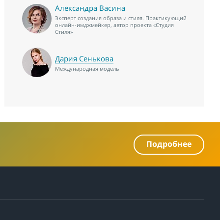
Александра Васина
Эксперт создания образа и стиля. Практикующий
онлайн-имджмейкер, автор проекта «Студия
Стиля»
Дария Сенькова
Международная модель
Подробнее