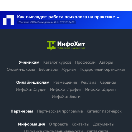
Как выглядит работа психолога на практике
*Реклама. ООО «Психодемия». ИНН 9723032427
Ученикам
Каталог курсов
Профессии
Авторы
Онлайн-школы
Вебинары
Журнал
Подарочный сертификат
Онлайн-школам
Размещение
Реклама
Сервисы
ИнфоХит.Студия
ИнфоХит.Трафик
ИнфоХит.Директ
ИнфоХит.Блоги
Партнерам
Партнерская программа
Каталог партнёрок
Информация
О проекте
Контакты
Документы
Политика конфиденциальности
Карта сайта