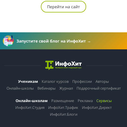
Перейти на сайт
Запустите свой блог на ИнфоХит
Ученикам
Каталог курсов
Профессии
Авторы
Онлайн-школы
Вебинары
Журнал
Подарочный сертификат
Онлайн-школам
Размещение
Реклама
Сервисы
ИнфоХит.Студия
ИнфоХит.Трафик
ИнфоХит.Директ
ИнфоХит.Блоги