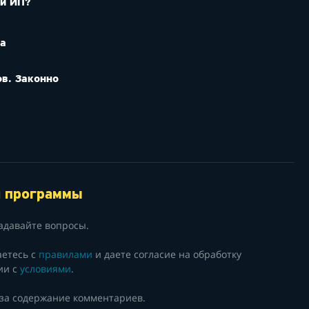
ли ИП?
са
ов. Законно
й программы
адавайте вопросы.
аетесь с
правилами
и даете согласие на обработку
ии с
условиями
.
 за содержание комментариев.