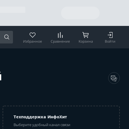
Избранное
Сравнение
Корзина
Войти
й
Техподдержка ИнфоХит
Выберите удобный канал связи