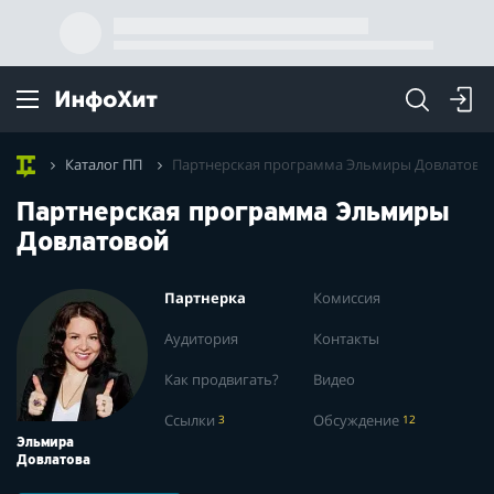
Каталог ПП
Партнерская программа Эльмиры Довлатово
Партнерская программа Эльмиры
Довлатовой
Партнерка
Комиссия
Аудитория
Контакты
Как продвигать?
Видео
Ссылки
3
Обсуждение
12
Эльмира
Довлатова