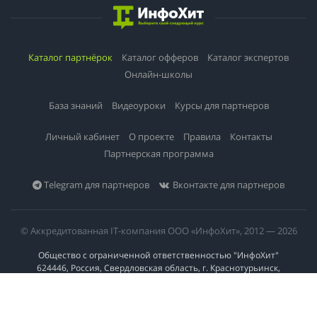
Каталог партнёрок
Каталог офферов
Каталог экспертов
Онлайн-школы
База знаний
Видеоуроки
Курсы для партнеров
Личный кабинет
О проекте
Правила
Контакты
Партнерская программа
Telegram для партнеров
Вконтакте для партнеров
© Аккредитованная IT-компания ООО «ИнфоХит», 2012 — 2026
Общество с ограниченной ответственностью "ИнфоХит"
624446, Россия, Свердловская область, г. Краснотурьинск,
ул Урожайная, д. 3
ИНН 6617023200 | КПП 661701001 | +7 984 888-51-57 | info@info-hit.ru