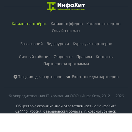
Каталог партнёрок
Каталог офферов
Каталог экспертов
Онлайн-школы
База знаний
Видеоуроки
Курсы для партнеров
Личный кабинет
О проекте
Правила
Контакты
Партнерская программа
Telegram для партнеров
Вконтакте для партнеров
© Аккредитованная IT-компания ООО «ИнфоХит», 2012 — 2026
Общество с ограниченной ответственностью "ИнфоХит"
624446, Россия, Свердловская область, г. Краснотурьинск,
ул Урожайная, д. 3
ИНН 6617023200 | КПП 661701001 | +7 984 888-51-57 | info@info-hit.ru