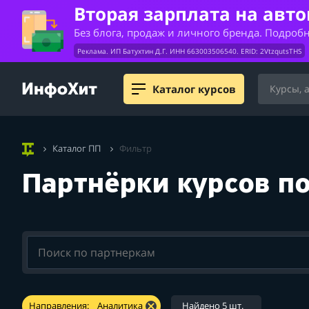
Вторая зарплата на авт
Без блога, продаж и личного бренда. Подроб
Реклама. ИП Батухтин Д.Г. ИНН 663003506540. ERID: 2VtzqutsTHS
Каталог курсов
Каталог ПП
Фильтр
Партнёрки курсов по
Направления:
Аналитика
Найдено 5 шт.