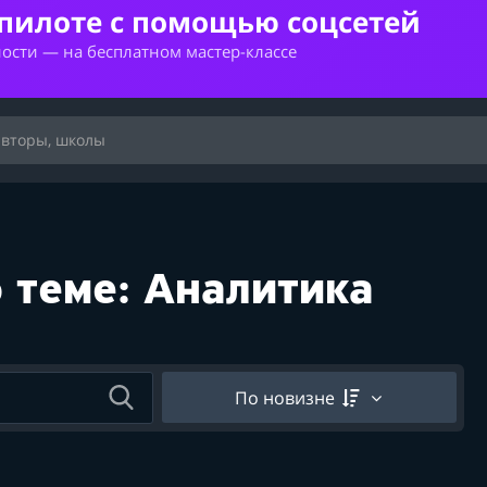
опилоте с помощью соцсетей
ности — на бесплатном мастер-классе
 теме: Аналитика
По новизне