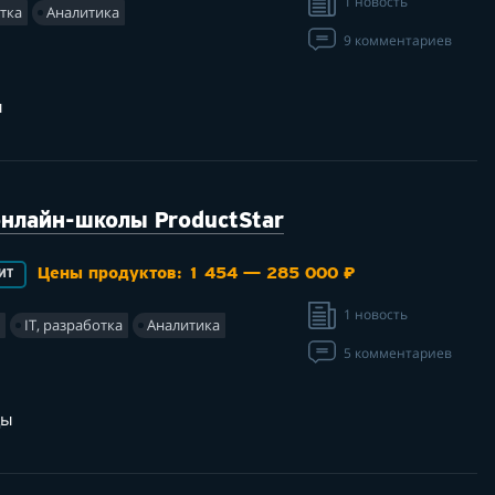
1 новость
отка
Аналитика
9 комментариев
ы
онлайн-школы ProductStar
Цены продуктов: 1 454 — 285 000 ₽
ИТ
1 новость
г
IT, разработка
Аналитика
5 комментариев
цы