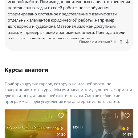
исковой работе. Помимо дополнительных вариантов решения
повседневных задач в своей работе, после обучения
сформировано системное представление о взаимосвязи
отдельных элементов юридической работы (например,
договорной и судебной). Материал изложен доступным
языком, примеры яркие и запоминающиеся. Преподаватели
излагают свою тему интересно, увлеченно.
Помог ли отзыв?
0
Курсы аналоги
Подборка других курсов, которую нашла нейросеть по
содержанию этого курса. Мы учитываем тему, уровень, формат и
длительность, а также рейтинг и отзывы. Смотрите близкие
программы — для углубления или альтернативного старта.
«Русская Школа Управления»
МУПП
5
5
30
47