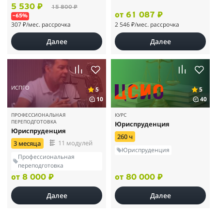
5 530 ₽
15 800 ₽
от 61 087 ₽
–65%
307 ₽
/мес. рассрочка
2 546 ₽
/мес. рассрочка
Далее
Далее
ИСПГО
5
5
10
40
ПРОФЕССИОНАЛЬНАЯ
КУРС
ПЕРЕПОДГОТОВКА
Юриспруденция
Юриспруденция
260 ч
11 модулей
3 месяца
Юриспруденция
Профессиональная
переподготовка
от 8 000 ₽
от 80 000 ₽
Далее
Далее