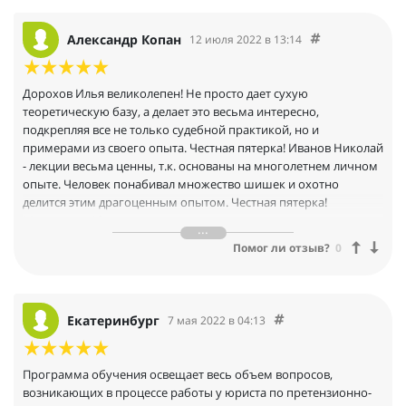
Александр Копан
12 июля 2022 в 13:14
Дорохов Илья великолепен! Не просто дает сухую
теоретическую базу, а делает это весьма интересно,
подкрепляя все не только судебной практикой, но и
примерами из своего опыта. Честная пятерка! Иванов Николай
- лекции весьма ценны, т.к. основаны на многолетнем личном
опыте. Человек понабивал множество шишек и охотно
делится этим драгоценным опытом. Честная пятерка!
Межникова Юлия - никаких ярковыраженных недостатков.
Доступное изложение, есть ощущение огромного багажа за
Помог ли отзыв?
0
плечами. Честная пятерка! Голощапов А.М. - наличие знаний и
опыта ощущается, но стиль изложения материала все портит.
Было бы неплохо упорядочить раздатки с конкретными
лекциями, чтобы разнобоя не было. Где-то лекторы
Екатеринбург
7 мая 2022 в 04:13
использовали презентации, которых в раздатках не было.
Платформа работает отлично. В целом все хорошо
организовано! Огромное спасибо за курс!
Программа обучения освещает весь объем вопросов,
возникающих в процессе работы у юриста по претензионно-