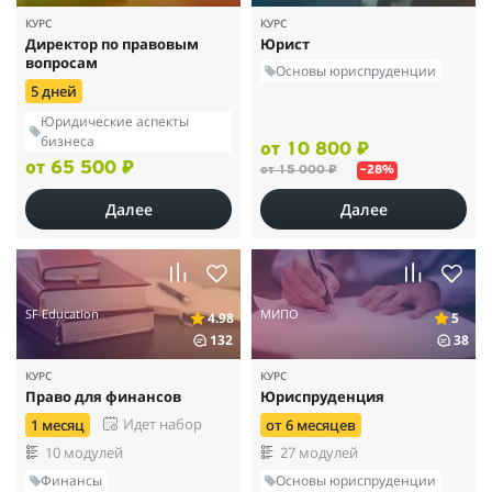
КУРС
КУРС
Директор по правовым
Юрист
вопросам
Основы юриспруденции
5 дней
Юридические аспекты
бизнеса
от 10 800 ₽
от 65 500 ₽
от 15 000 ₽
–28%
Далее
Далее
SF Education
МИПО
4.98
5
132
38
КУРС
КУРС
Право для финансов
Юриспруденция
Идет набор
1 месяц
от 6 месяцев
10 модулей
27 модулей
Финансы
Основы юриспруденции