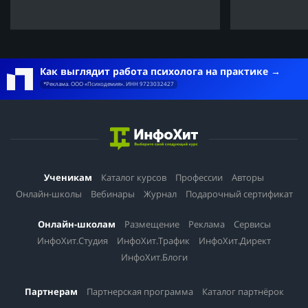
Как выглядит работа психолога на практике
*Реклама. ООО «Психодемия». ИНН 9723032427
Ученикам
Каталог курсов
Профессии
Авторы
Онлайн-школы
Вебинары
Журнал
Подарочный сертификат
Онлайн-школам
Размещение
Реклама
Сервисы
ИнфоХит.Студия
ИнфоХит.Трафик
ИнфоХит.Директ
ИнфоХит.Блоги
Партнерам
Партнерская программа
Каталог партнёрок