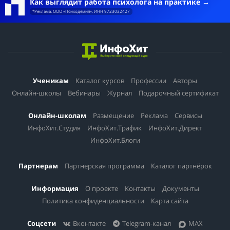
Как выглядит работа психолога на практике
*Реклама. ООО «Психодемия». ИНН 9723032427
Ученикам
Каталог курсов
Профессии
Авторы
Онлайн-школы
Вебинары
Журнал
Подарочный сертификат
Онлайн-школам
Размещение
Реклама
Сервисы
ИнфоХит.Студия
ИнфоХит.Трафик
ИнфоХит.Директ
ИнфоХит.Блоги
Партнерам
Партнерская программа
Каталог партнёрок
Информация
О проекте
Контакты
Документы
Политика конфиденциальности
Карта сайта
Соцсети
Вконтакте
Telegram-канал
MAX