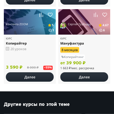
Контента ZOOM
Сергей Трубадур
5
4.67
1
6
КУРС
КУРС
Копирайтер
Мануфактура
20 уроков
8 месяцев
Копирайтинг
от 39 900 ₽
3 590 ₽
1 663 ₽
/мес. рассрочка
8 000 ₽
–55%
Далее
Далее
Другие курсы по этой теме