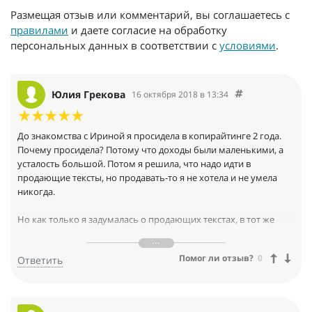
Размещая отзыв или комментарий, вы соглашаетесь с
правилами
и даете согласие на обработку
персональных данных в соответствии с
условиями
.
Юлия Грекова
16 октября 2018 в 13:34
До знакомства с Ириной я просидела в копирайтинге 2 года.
Почему просидела? Потому что доходы были маленькими, а
усталость большой. Потом я решила, что надо идти в
продающие тексты, но продавать-то я не хотела и не умела
никогда.
Но как только я задумалась о продающих текстах, в тот же
день увидела в таргетинге рекламу марафона Ирины Прайм
"Богатый копирайтер без бирж". И так убедительно все письма
Помог ли отзыв?
0
Ответить
по марафону были составлены, такие мои крючки зацепили,
что я тоже захотела так писать.
Потом тренинг "Взлет копирайтера". Отказаться, конечно,