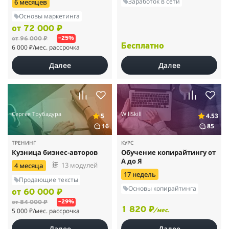
Заработок в сети
6 месяцев
Основы маркетинга
от 72 000 ₽
от 96 000 ₽
–25%
Бесплатно
6 000 ₽
/мес. рассрочка
Далее
Далее
Сергея Трубадура
WillSkill
5
4.53
16
85
ТРЕНИНГ
КУРС
Кузница бизнес-авторов
Обучение копирайтингу от
А до Я
13 модулей
4 месяца
17 недель
Продающие тексты
Основы копирайтинга
от 60 000 ₽
от 84 000 ₽
–29%
1 820 ₽
5 000 ₽
/мес. рассрочка
/мес.
Далее
Далее