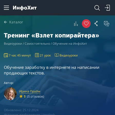
Каталог
Тренинг «Взлет копирайтера»
Видеоуроки / Самостоятельно / Обучение на ИнфоХит
7 час 45 минут
21 урок
Видеоуроки
Обучение заработку в интернете на написании
продающих текстов.
Автор:
Ирина Прайм
5
(5 отзывов)
Обновлено: 25.12.2024
Источник изображения: Unsplash