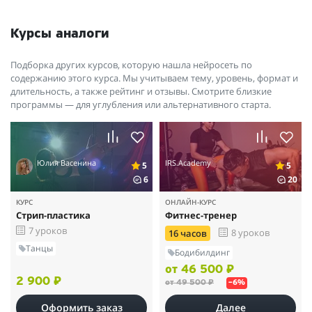
Курсы аналоги
Подборка других курсов, которую нашла нейросеть по
содержанию этого курса. Мы учитываем тему, уровень, формат и
длительность, а также рейтинг и отзывы. Смотрите близкие
программы — для углубления или альтернативного старта.
Юлия Васенина
IRS.Academy
5
5
6
20
КУРС
ОНЛАЙН-КУРС
Стрип-пластика
Фитнес-тренер
7 уроков
8 уроков
16 часов
Танцы
Бодибилдинг
от 46 500 ₽
2 900 ₽
от 49 500 ₽
–6%
Оформить заказ
Далее