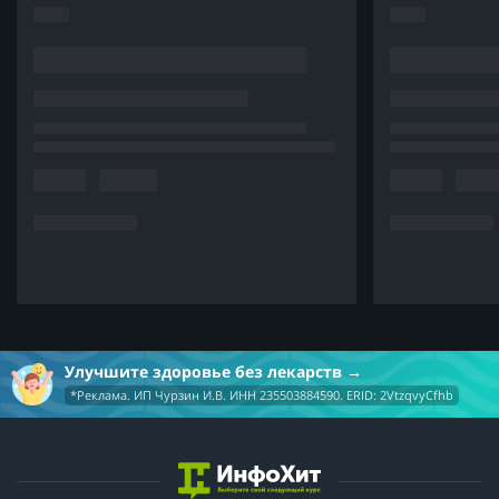
Улучшите здоровье без лекарств
*Реклама. ИП Чурзин И.В. ИНН 235503884590. ERID: 2VtzqvyCfhb