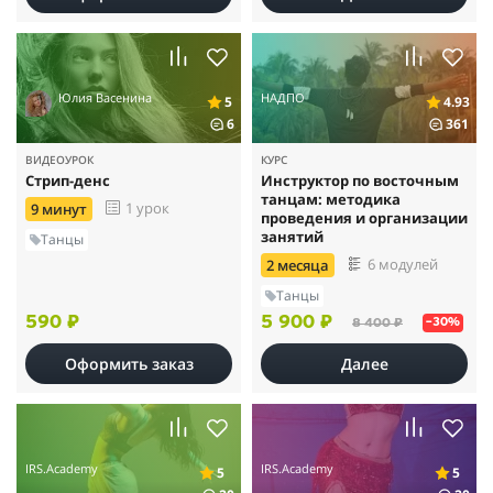
Юлия Васенина
НАДПО
5
4.93
6
361
ВИДЕОУРОК
КУРС
Стрип-денс
Инструктор по восточным
танцам: методика
1 урок
9 минут
проведения и организации
занятий
Танцы
6 модулей
2 месяца
Танцы
590 ₽
5 900 ₽
8 400 ₽
–30%
Оформить заказ
Далее
IRS.Academy
IRS.Academy
5
5