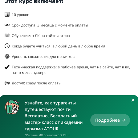
Этот курс включает:
10 уроков
Срок доступа: 3 месяца с момента оплаты
Обучение: в ЛК на сайте автора
Когда будете учиться: в любой день в любое время
Уровень сложности: для новичков
Техническая поддержка: в рабочее время, чат на сайте, чат в вк,
чат в мессенджере
Доступ: сразу после оплаты
Узнайте, как турагенты
путешествуют почти
бесплатно. Бесплатный
Подробнее
мастер-класс от академии
туризма ATOUR
*Реклама. ИП Воеводин В.Э. ИНН