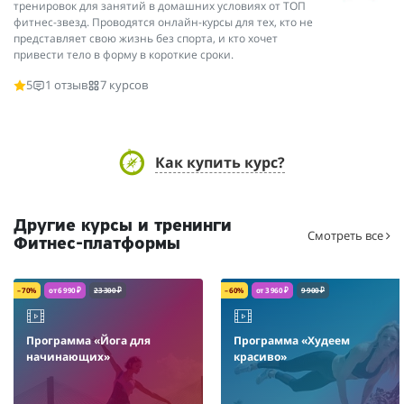
тренировок для занятий в домашних условиях от ТОП
фитнес-звезд. Проводятся онлайн-курсы для тех, кто не
представляет свою жизнь без спорта, и кто хочет
привести тело в форму в короткие сроки.
5
1 отзыв
7 курсов
Как купить курс?
Другие курсы и тренинги
Смотреть все
Фитнес-платформы
– 70%
от 6 990 ₽
23 300 ₽
– 60%
от 3 960 ₽
9 900 ₽
Программа «Йога для
Программа «Худеем
начинающих»
красиво»