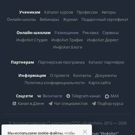
Ученикам
Каталог курсов
Профессии
Авторы
Онлайн-школы
Вебинары
Журнал
Подарочный сертификат
Онлайн-школам
Размещение
Реклама
Сервисы
ИнфоХит.Студия
ИнфоХит.Трафик
ИнфоХит.Директ
ИнфоХит.Блоги
Партнерам
Партнерская программа
Каталог партнёрок
Информация
О проекте
Контакты
Документы
Политика конфиденциальности
Карта сайта
Соцсети
Вконтакте
Telegram-канал
MAX
Канал в Дзене
Чат специалистов
Подбор курса
© Аккредитованная IT-компания ООО «ИнфоХит», 2012 — 2026
Мы используем cookie-файлы
, чтобы
Общество с ограниченной ответственностью "ИнфоХит"