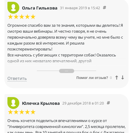
Ольга Гилькова
31 января 2019 в 15:42
Огромное спасибо вам за те знания, которыми вы делитесь! Я
смотрю ваши вебинары. И честно говоря, я не очень
первоначально доверяла всему чему вы учите, но мне было с
каждым разом всё интереснее. И решила
поэксперементировать!
Все началось с убегающих с территории собак! Оказалось
одной из них нехватало впечатлений, другой
интеллектуальных игр, обе собаки перестали збегать! А
результат прост- мы обратили внимание на потребности
Помог ли отзыв?
0
Ответить
собак, мы подумали, чего им не хватает! И результат не
заставил себя ждать! Спасибо Вам!
Ещё был у меня эскперемент с легко возбудимой дворянкой,
которую нашли в лесу привязанной к дереву( собачка была
очень проблемная... Но благодаря полученным знаниям,
Юлечка Крылова
29 декабря 2018 в 01:20
собака успакоилась и начинает жить гармонии с хозяйкой и ее
ребенком!
Исходя из полученных результатов я точно знаю, (я всегда это
Очень хочется поделиться впечатлениями о курсе от
чувствовала , но не понимала, как сделать) не все проблемы
"Университета современной кинологии". 2,5 месяца пролетели,
поведения собаки решают дрессировочные площадки по ОКД,
как один день. Все 10 занятий я прошла бок о бок с Джаггером