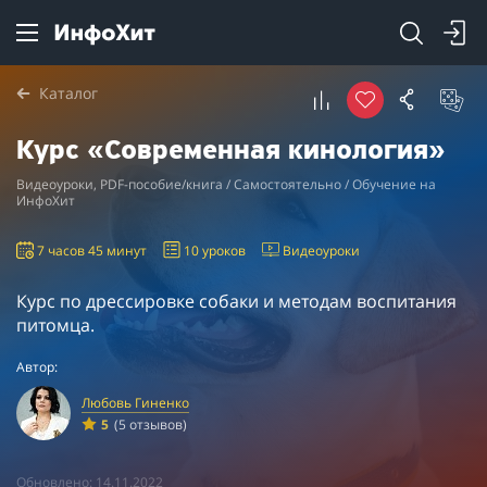
Каталог
Курс «Современная кинология»
Видеоуроки, PDF-пособие/книга / Самостоятельно / Обучение на
ИнфоХит
7 часов 45 минут
10 уроков
Видеоуроки
Курс по дрессировке собаки и методам воспитания
питомца.
Автор:
Любовь Гиненко
5
(5 отзывов)
Обновлено: 14.11.2022