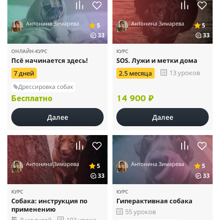
Антонина Зимарева
Антонина Зимарева
5
5
33
33
ОНЛАЙН-КУРС
КУРС
Псё начинается здесь!
SOS. Лужи и метки дома
13 уроков
7 дней
2.5 месяца
Дрессировка собак
Бесплатно
14 900 ₽
Далее
Далее
Антонина Зимарева
Антонина Зимарева
5
5
33
33
КУРС
КУРС
Собака: инструкция по
Гиперактивная собака
применению
55 уроков