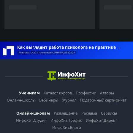
Как выглядит работа психолога на практике
*Реклама. ООО «Психодемия». ИНН 9723032427
Ученикам
Каталог курсов
Профессии
Авторы
Онлайн-школы
Вебинары
Журнал
Подарочный сертификат
Онлайн-школам
Размещение
Реклама
Сервисы
ИнфоХит.Студия
ИнфоХит.Трафик
ИнфоХит.Директ
ИнфоХит.Блоги