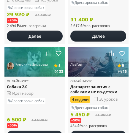
8 модулей
103 урока
Дрессировка собак
Дрессировка собак
29 920 ₽
37 400 ₽
31 400 ₽
–20%
2 494 ₽
/мес. рассрочка
2 617 ₽
/мес. рассрочка
Далее
Далее
Антонина Зимарева
ЛавГав
5
5
33
16
ОНЛАЙН-КУРС
ОНЛАЙН-КУРС
Собака 2.0
Догвартс: занятия с
собаками не по-детски
Идет набор
30 уроков
4 недели
Дрессировка собак
Дрессировка собак
5 450 ₽
11 000 ₽
6 500 ₽
13 000 ₽
–50%
454 ₽
/мес. рассрочка
–50%