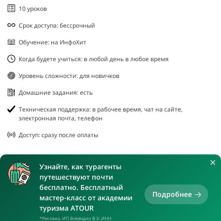
10 уроков
Срок доступа: бессрочный
Обучение: на ИнфоХит
Когда будете учиться: в любой день в любое время
Уровень сложности: для новичков
Домашние задания: есть
Техническая поддержка: в рабочее время, чат на сайте,
электронная почта, телефон
Доступ: сразу после оплаты
Узнайте, как турагенты
путешествуют почти
бесплатно. Бесплатный
Подробнее
мастер-класс от академии
туризма ATOUR
*Реклама. ИП Воеводин В.Э. ИНН