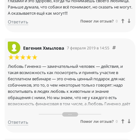
глазами и это здорово, когда ты понимаешь своего любимца.
Раньше думала, что собаки всё понимают, но сказать не могут.
А оказывается ещё как могут!!!
Помог ли отзыв?
0
Ответить
Евгения Хмылова
7 февраля 2019 в 14:55
Любовь Гиненко — замечательный человек — действия, и
такая возможность как посмотреть и принять участие в
бесплатном вебинаре — это очень ценный подарок для нас
собачников, это то, о чем некоторые только говорят: надо
воспитывать в людях любовь к животным и знание
обращения с ними, Но мы знаем, что не у каждого есть
возможность финансовая в том числе, а Любовь Гиненко даёт
такую возможность и делает это для всех желающих, это
просто СУПЕР, а с какой теплотой она общается со всеми, даже
Помог ли отзыв?
0
Ответить
оплатив вебинары других, я такого тепла не встретила —
СПАСИБО!!!