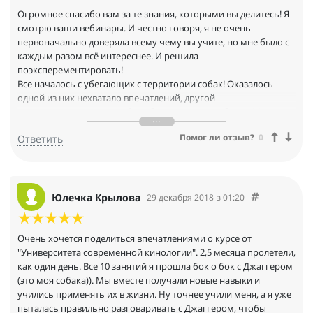
Огромное спасибо вам за те знания, которыми вы делитесь! Я
смотрю ваши вебинары. И честно говоря, я не очень
первоначально доверяла всему чему вы учите, но мне было с
каждым разом всё интереснее. И решила
поэксперементировать!
Все началось с убегающих с территории собак! Оказалось
одной из них нехватало впечатлений, другой
интеллектуальных игр, обе собаки перестали збегать! А
результат прост- мы обратили внимание на потребности
Помог ли отзыв?
0
Ответить
собак, мы подумали, чего им не хватает! И результат не
заставил себя ждать! Спасибо Вам!
Ещё был у меня эскперемент с легко возбудимой дворянкой,
которую нашли в лесу привязанной к дереву( собачка была
очень проблемная... Но благодаря полученным знаниям,
Юлечка Крылова
29 декабря 2018 в 01:20
собака успакоилась и начинает жить гармонии с хозяйкой и ее
ребенком!
Исходя из полученных результатов я точно знаю, (я всегда это
Очень хочется поделиться впечатлениями о курсе от
чувствовала , но не понимала, как сделать) не все проблемы
"Университета современной кинологии". 2,5 месяца пролетели,
поведения собаки решают дрессировочные площадки по ОКД,
как один день. Все 10 занятий я прошла бок о бок с Джаггером
и т.д. и просто призываю владельцев собак обращаться со
(это моя собака)). Мы вместе получали новые навыки и
своими собачками не так как будто они вам что-то должны, а с
учились применять их в жизни. Ну точнее учили меня, а я уже
пониманием и любовью... Спасибо Вам , Любовь,за ваш
пыталась правильно разговаривать с Джаггером, чтобы