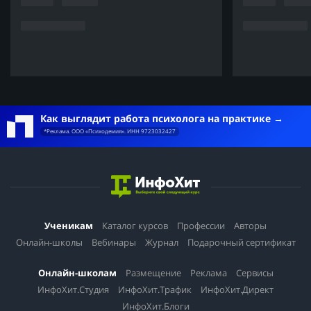
Как выглядит работа психолога на практике
*Реклама. ООО «Психодемия». ИНН 9723032427
Ученикам
Каталог курсов
Профессии
Авторы
Онлайн-школы
Вебинары
Журнал
Подарочный сертификат
Онлайн-школам
Размещение
Реклама
Сервисы
ИнфоХит.Студия
ИнфоХит.Трафик
ИнфоХит.Директ
ИнфоХит.Блоги