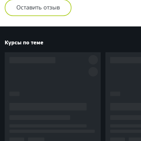
специалисту Тамаре, а также Татьяне и всем организаторам ))
Оставить отзыв
Отличная команда, материал легко воспринимается и формат
максимально удобный!
Особая благодарность за очные занятия (всегда комфортные,
уютные), собакам обалденный опыт и приключение!
Курсы по теме