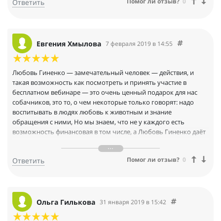
Помог ли отзыв?
0
Ответить
Евгения Хмылова
7 февраля 2019 в 14:55
Любовь Гиненко — замечательный человек — действия, и
такая возможность как посмотреть и принять участие в
бесплатном вебинаре — это очень ценный подарок для нас
собачников, это то, о чем некоторые только говорят: надо
воспитывать в людях любовь к животным и знание
обращения с ними, Но мы знаем, что не у каждого есть
возможность финансовая в том числе, а Любовь Гиненко даёт
такую возможность и делает это для всех желающих, это
просто СУПЕР, а с какой теплотой она общается со всеми, даже
Помог ли отзыв?
0
Ответить
оплатив вебинары других, я такого тепла не встретила —
СПАСИБО!!!
Ольга Гилькова
31 января 2019 в 15:42