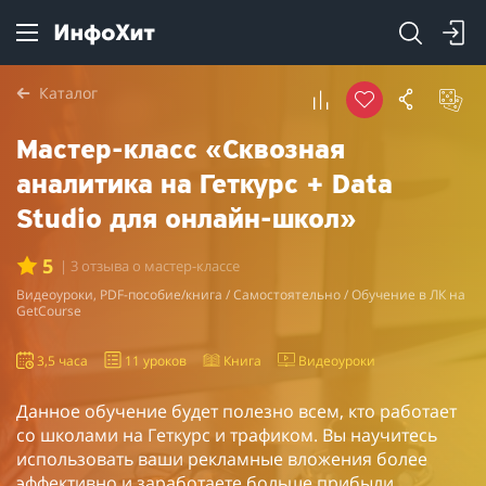
Каталог
Мастер-класс «Сквозная
аналитика на Геткурс + Data
Studio для онлайн-школ»
5
| 3 отзыва о мастер-классе
Видеоуроки, PDF-пособие/книга / Самостоятельно / Обучение в ЛК на
GetCourse
3,5 часа
11 уроков
Книга
Видеоуроки
Данное обучение будет полезно всем, кто работает
со школами на Геткурс и трафиком. Вы научитесь
использовать ваши рекламные вложения более
эффективно и заработаете больше прибыли.