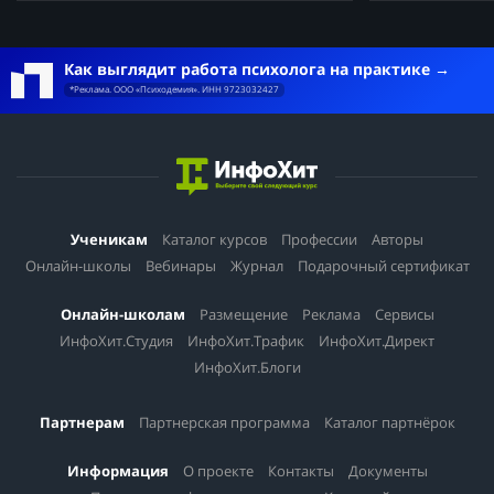
Как выглядит работа психолога на практике
*Реклама. ООО «Психодемия». ИНН 9723032427
Ученикам
Каталог курсов
Профессии
Авторы
Онлайн-школы
Вебинары
Журнал
Подарочный сертификат
Онлайн-школам
Размещение
Реклама
Сервисы
ИнфоХит.Студия
ИнфоХит.Трафик
ИнфоХит.Директ
ИнфоХит.Блоги
Партнерам
Партнерская программа
Каталог партнёрок
Информация
О проекте
Контакты
Документы