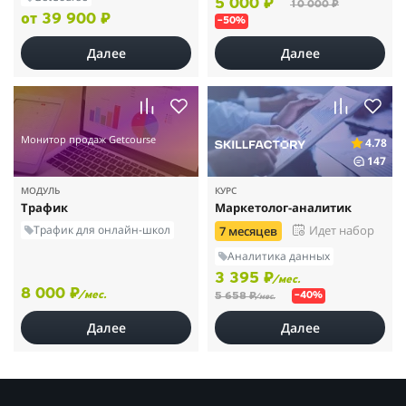
5 000 ₽
10 000 ₽
от 39 900 ₽
–50%
Далее
Далее
Монитор продаж Getcourse
4.78
147
МОДУЛЬ
КУРС
Трафик
Маркетолог- аналитик
Трафик для онлайн-школ
Идет набор
7 месяцев
Аналитика данных
3 395 ₽
/мес.
8 000 ₽
/мес.
5 658 ₽
–40%
/мес.
Далее
Далее