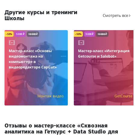
Другие курсы и тренинги
Смотреть все
Школы
– 50%
5 000 ₽
10 000 ₽
– 50%
5 000 ₽
10 000 ₽
Мастер-класс «Основы
Мастер-класс «Интеграция
видеомонтажа на
Getcourse и Salebot»
компьютере в
видеоредакторе CapCut»
Монтаж видео
GetCourse
Отзывы о мастер-классе «Сквозная
аналитика на Геткурс + Data Studio для