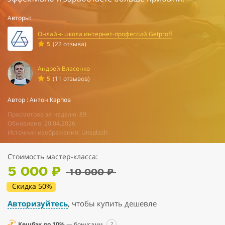
Авторы:
Онлайн-школа интернет-профессий Getproff
5
(22 отзыва)
Андрей Власенко
5
(11 отзывов)
Автор : Антон Карпов
Просмотров за неделю: 89
Обновлено: 20.04.2026
Источник изображения: Unsplash
Стоимость мастер-класса:
5 000 ₽
10 000 ₽
Скидка 50%
Авторизуйтесь
, чтобы купить дешевле
Кешбэк до 10%
— бонусами
?