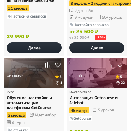
по настройке GetCourse
8 недель + 2 недели стажировк
3,5 месяца
Идет набор
Настройка сервисов
9 модулей
50+ уроков
Настройка сервисов
от 25 500 ₽
39 990 ₽
от 35 500 ₽
–28%
Далее
Далее
GetCourse
Getproff
5
5
4
22
КУРС
МАСТЕР-КЛАСС
Обучение настройке и
Интеграция Getcourse и
автоматизации
Salebot
платформы GetCourse
5 уроков
46 минут
Идет набор
3 месяца
GetCourse
61 урок
GetCourse