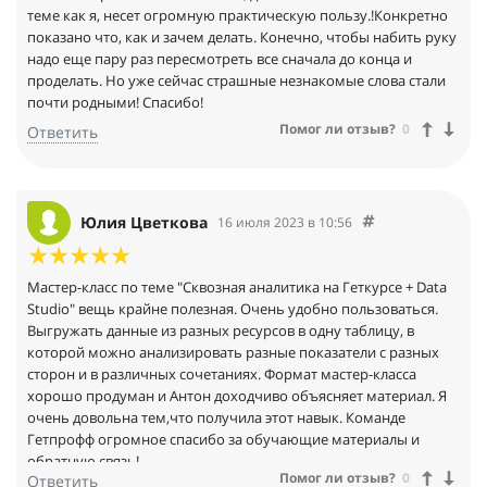
покупаешь нужный мастер-класс и получаешь те знания,
теме как я, несет огромную практическую пользу.!Конкретно
которые нужны. Не придётся покупать целый курс(порой
показано что, как и зачем делать. Конечно, чтобы набить руку
дорогостоящий), от которого тебе нужна только одна или две
надо еще пару раз пересмотреть все сначала до конца и
темы.
проделать. Но уже сейчас страшные незнакомые слова стали
Ребятам из Getproff огромный респект за реализацию
почти родными! Спасибо!
подобной идеи. Вы просто молодцы!
Помог ли отзыв?
0
Ответить
Юлия Цветкова
16 июля 2023 в 10:56
Мастер-класс по теме "Сквозная аналитика на Геткурсе + Data
Studio" вещь крайне полезная. Очень удобно пользоваться.
Выгружать данные из разных ресурсов в одну таблицу, в
которой можно анализировать разные показатели с разных
сторон и в различных сочетаниях. Формат мастер-класса
хорошо продуман и Антон доходчиво объясняет материал. Я
очень довольна тем,что получила этот навык. Команде
Гетпрофф огромное спасибо за обучающие материалы и
обратную связь!
Помог ли отзыв?
0
Ответить