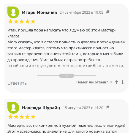
Игорь Ионычев
24 сентября 2023 в 19:05
Итак, пришла пора написать что я думаю об этом мастер-
классе.
Могу сказать, что я остался полностью доволен прохождением
этого мастер-класса, потому что практически полностью
закрыл те прорехи в знаниях этой темы, которые у меня были
до прохождения. У меня была острая потребность
разобраться в структуре utm-меток, как и где брать эти метки,
как формировать ссылку с метками. При совместной работе с
таргетологами это очень нужные знания. Также была
Помог ли отзыв?
0
Ответить
необходимость понять как выгружать в гугл-таблицы данные
по заказам и настроить автоматическую выгрузку.
Теперь по примерам из видео уверен смогу справиться с
подобной задачей. Конечно в первое время это будет
занимать намного больше времени, но по крайней мере это
Надежда Шурайц
15 августа 2023 в 14:20
для меня уже не невозможная задача.
Подобный формат коротких мастер-классов по отдельной
теме просто находка, по крайней мере для меня. Если есть
Мастер-класс по конкретной нужной теме -великолепная идея!
потребность в получении определённого навыка, просто
Этот мастер-класс по аналитике, для такого новичка в этой