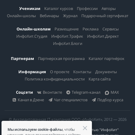
Ученикам
Каталог курсов
Профессии
Авторы
Онлайн-школы
Вебинары
Журнал
Подарочный сертификат
Онлайн-школам
Размещение
Реклама
Сервисы
ИнфоХит.Студия
ИнфоХит.Трафик
ИнфоХит.Директ
ИнфоХит.Блоги
Партнерам
Партнерская программа
Каталог партнёрок
Информация
О проекте
Контакты
Документы
Политика конфиденциальности
Карта сайта
Соцсети
Вконтакте
Telegram-канал
MAX
Канал в Дзене
Чат специалистов
Подбор курса
© Аккредитованная IT-компания ООО «ИнфоХит», 2012 — 2026
Мы используем cookie-файлы
, чтобы
Общество с ограниченной ответственностью "ИнфоХит"
улучшить ваше взаимодействие с сайтом.