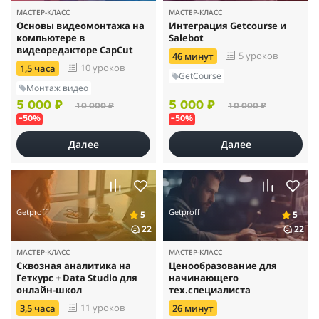
МАСТЕР-КЛАСС
МАСТЕР-КЛАСС
Основы видеомонтажа на
Интеграция Getcourse и
компьютере в
Salebot
видеоредакторе CapCut
5 уроков
46 минут
10 уроков
1,5 часа
GetCourse
Монтаж видео
5 000 ₽
5 000 ₽
10 000 ₽
10 000 ₽
–50%
–50%
Далее
Далее
Getproff
Getproff
5
5
22
22
МАСТЕР-КЛАСС
МАСТЕР-КЛАСС
Сквозная аналитика на
Ценообразование для
Геткурс + Data Studio для
начинающего
онлайн-школ
тех.специалиста
11 уроков
3,5 часа
26 минут