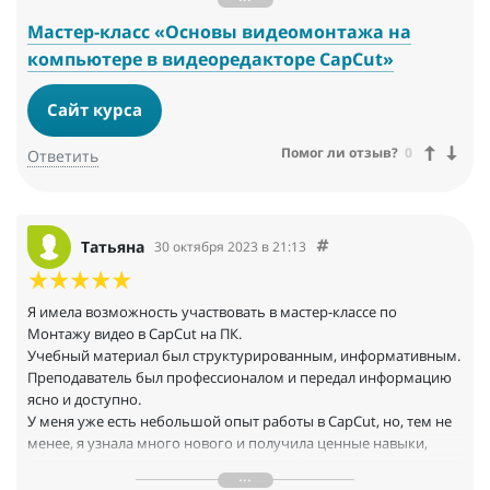
применения на практике полученного материала или давать
файлы допом.
Мастер-класс «Основы видеомонтажа на
Я использовала до этого мобильную версию программы.
компьютере в видеоредакторе CapCut»
Узнала полезные и интересные для себя вещи.
Сайт курса
Помог ли отзыв?
0
Ответить
Татьяна
30 октября 2023 в 21:13
Я имела возможность участвовать в мастер-классе по
Монтажу видео в CapCut на ПК.
Учебный материал был структурированным, информативным.
Преподаватель был профессионалом и передал информацию
ясно и доступно.
У меня уже есть небольшой опыт работы в CapCut, но, тем не
менее, я узнала много нового и получила ценные навыки,
которые смогу применить в практике. Дополнительные
ресурсы после уроков очень удобны для пользователей лучше