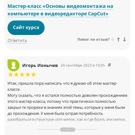
освоить все возможности CapCut.
Мастер-класс «Основы видеомонтажа на
компьютере в видеоредакторе CapCut»
Преподаватель ознакомил с интерфейсом приложения,
основами монтажа и выравнивания звука. Особенно полезной
Сайт курса
была информация по добавлению субтитров.
Помог ли отзыв?
0
Ответить
Мастер-класс немного не адаптирован к различным уровням
навыков участников. Абсолютным новичкам, возможно,
немного будет сложно воспринимать информацию, и это
может затруднить усвоение материала.
Игорь Ионычев
Возможно, мастер-класс мог бы быть более полезными, если
24 сентября 2023 в 19:05
бы он включал практические упражнения и задания, чтобы
студенты могли применить полученные знания на практике.
Итак, пришла пора написать что я думаю об этом мастер-
Определенно рекомендую этот мастер-класс всем, кто хочет
классе.
получить новые знания, а также углубить свои знания и
Могу сказать, что я остался полностью доволен прохождением
навыки в данной области.
этого мастер-класса, потому что практически полностью
закрыл те прорехи в знаниях этой темы, которые у меня были
до прохождения. У меня была острая потребность
разобраться в структуре utm-меток, как и где брать эти метки,
как формировать ссылку с метками. При совместной работе с
таргетологами это очень нужные знания. Также была