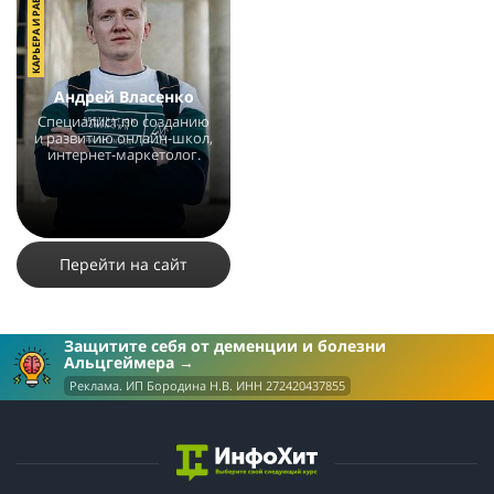
КАРЬЕРА И РАБОТА
Андрей Власенко
Специалист по созданию
и развитию онлайн-школ,
интернет-маркетолог.
8315
11
Перейти на сайт
Защитите себя от деменции и болезни
Альцгеймера
Реклама. ИП Бородина Н.В. ИНН 272420437855