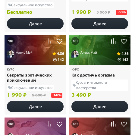
Сексуальное искусство
Бесплатно
1 990 ₽
5 000 ₽
–60%
Далее
Далее
18+
18+
Алекс Мэй
Алекс Мэй
4.86
4.86
142
142
КУРС
КУРС
Секреты эротических
Как достичь оргазма
приключений
Курсы интимного
Сексуальное искусство
мастерства
1 990 ₽
3 490 ₽
5 000 ₽
–60%
Далее
Далее
18+
18+