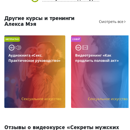
Другие курсы и тренинги
Смотреть все
Алекса Мэя
БЕСПЛАТНО
2 000 ₽
18+
18+
Аудиокнига «Секс.
Видеотренинг «Как
Практическое руководство»
продлить половой акт»
Сексуальное искусство
Сексуальное искусство
Отзывы о видеокурсе «Секреты мужских