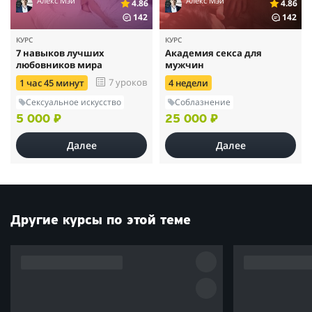
Алекс Мэй
Алекс Мэй
4.86
4.86
142
142
КУРС
КУРС
7 навыков лучших
Академия секса для
любовников мира
мужчин
7 уроков
1 час 45 минут
4 недели
Сексуальное искусство
Соблазнение
5 000 ₽
25 000 ₽
Далее
Далее
Другие курсы по этой теме