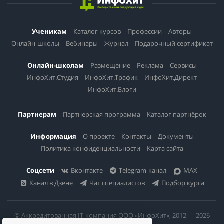
Ученикам
Каталог курсов
Профессии
Авторы
Онлайн-школы
Вебинары
Журнал
Подарочный сертификат
Онлайн-школам
Размещение
Реклама
Сервисы
ИнфоХит.Студия
ИнфоХит.Трафик
ИнфоХит.Директ
ИнфоХит.Блоги
Партнерам
Партнерская программа
Каталог партнёрок
Информация
О проекте
Контакты
Документы
Политика конфиденциальности
Карта сайта
Соцсети
Вконтакте
Telegram-канал
MAX
Канал в Дзене
Чат специалистов
Подбор курса
© Аккредитованная IT-компания ООО «ИнфоХит», 2012 — 2026