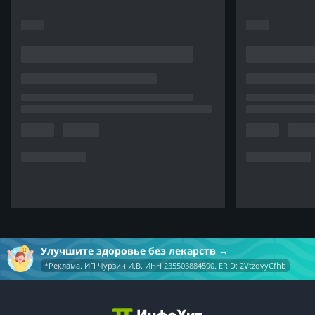
Улучшите здоровье без лекарств
*Реклама. ИП Чурзин И.В. ИНН 235503884590. ERID: 2VtzqvyCfhb