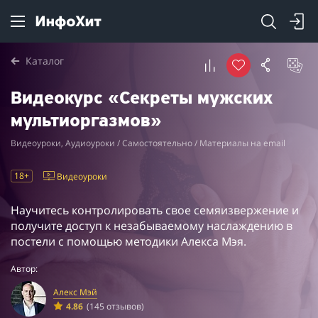
Каталог
Видеокурс «Секреты мужских
мультиоргазмов»
Видеоуроки, Аудиоуроки / Самостоятельно / Материалы на email
18+
Видеоуроки
Научитесь контролировать свое семяизвержение и
получите доступ к незабываемому наслаждению в
постели с помощью методики Алекса Мэя.
Автор:
Алекс Мэй
4.86
(145 отзывов)