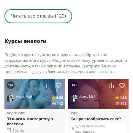
Читать все отзывы (120)
Курсы аналоги
Подборка других курсов, которую нашла нейросеть по
содержанию этого курса. Мы учитываем тему, уровень, формат и
длительность, а также рейтинг и отзывы. Смотрите близкие
программы — для углубления или альтернативного старта.
18+
18+
Алекс Мэй
Алекс Мэй
4.86
4.86
142
142
ВИДЕОКУРС
КУРС
33 шага к мастерству в
Как разнообразить секс?
постели
Курсы интимного
1 урок
мастерства