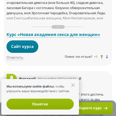
очаровательная девочка (мне больше 40), сладкая девочка,
ласковая Багира с коготками, безумно обворожительная
девчушка, моя Эротичная Чародейка, Очаровательная Леди,
моя Сногсшибательная женщина, Моя Неповторимая, моя
Ненаглядная, моя Всегда Манящая, мой Лучезарный Лучик,
моя сладкая Конфетка, моя Ласточка, моя Лапочка, Лапуля,
Лапушка, моя Кошечка, моя Завораживающе-прелестная....(и
Курс «Новая академия секса для женщин»
это далеко не весь список!) купите Академию, как это сделала я,
примените хотя бы 50% и будете такие комплименты
Сайт курса
получать. Будьте счастливы!
Помог ли отзыв?
+1
Ответить
Алекс, Вы маг и волшебник — из «бревна» Вы сделали
поистине сексуальную девочку! Огромное Вам спасибо за это!
Виталий
30 сентября 2022 в 13:23
Мы используем cookie-файлы
, чтобы
улучшить ваше взаимодействие с сайтом.
Спасибо Алекс! Только благодаря тебе я смог этого достичь
после 10 лет совместной жизни в браке, и это всего за два
Понятно
месяца. Алекс ты просто Бог по вопросам удовольствия. Жена
Выберите курс
Алекс Мэй
кстати передает тебе тоже привет, она в этих
мультиоргазмичных чувствах раньше меня, а теперь я сам