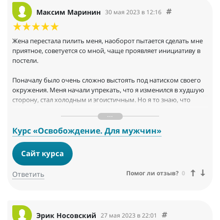
Максим Маринин
30 мая 2023 в 12:16
Жена перестала пилить меня, наоборот пытается сделать мне
приятное, советуется со мной, чаще проявляет инициативу в
постели.
Поначалу было очень сложно выстоять под натиском своего
окружения. Меня начали упрекать, что я изменился в худшую
сторону, стал холодным и эгоистичным. Но я то знаю, что
двигаюсь в нужном направлении и продолжал гнуть свою
линию. Сейчас друзья, коллеги и родные уже смирились с тем,
что я изменился, стал менее удобным для них.
Курс «Освобождение. Для мужчин»
Сайт курса
Помог ли отзыв?
0
Ответить
Эрик Носовский
27 мая 2023 в 22:01