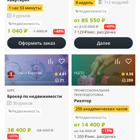
7+2 модулей
8 недель
1 час 53 минуты
Недвижимость
8 уроков
от 85 550 ₽
Недвижимость
от 215 000 ₽
–60%
1 040 ₽
7 129 ₽
/мес. рассрочка
1 990 ₽
–48%
Оформить заказ
Далее
Ольга Баркова
НЦПО
4.81
4.98
21
200
КУРС
ПРОФЕССИОНАЛЬНАЯ
ПЕРЕПОДГОТОВКА
Брокер по недвижимости
Риэлтор
30 уроков
250 академических часов
Недвижимость
Недвижимость
от 14 400 ₽
38 400 ₽
48 000 ₽
от 16 900 ₽
–15%
1 200 ₽
/мес. рассрочка
–20%