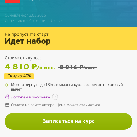
Обновлено: 13.05.2026
Источник изображения: Unsplash
Не пропустите старт
Идет набор
Стоимость курса:
4 810 ₽
8 016 ₽
/в мес.
/в мес.
Скидка 40%
Можно вернуть до 13% стоимости курса, оформив налоговый
вычет
Доступен в рассрочку
?
Оплата на сайте автора. Цена может отличаться.
Записаться на курс