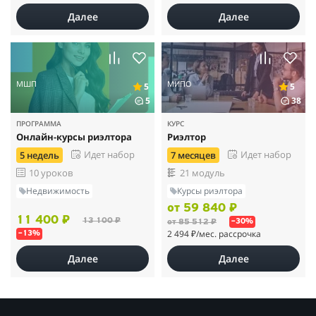
Далее
Далее
МШП
МИПО
5
5
5
38
ПРОГРАММА
КУРС
Онлайн-курсы риэлтора
Риэлтор
Идет набор
Идет набор
5 недель
7 месяцев
10 уроков
21 модуль
Недвижимость
Курсы риэлтора
от 59 840 ₽
11 400 ₽
13 100 ₽
от 85 512 ₽
–30%
2 494 ₽
/мес. рассрочка
–13%
Далее
Далее