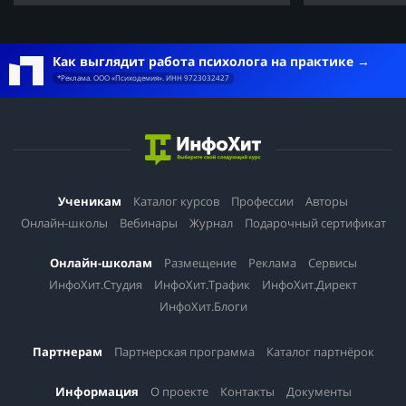
Как выглядит работа психолога на практике
*Реклама. ООО «Психодемия». ИНН 9723032427
Ученикам
Каталог курсов
Профессии
Авторы
Онлайн-школы
Вебинары
Журнал
Подарочный сертификат
Онлайн-школам
Размещение
Реклама
Сервисы
ИнфоХит.Студия
ИнфоХит.Трафик
ИнфоХит.Директ
ИнфоХит.Блоги
Партнерам
Партнерская программа
Каталог партнёрок
Информация
О проекте
Контакты
Документы