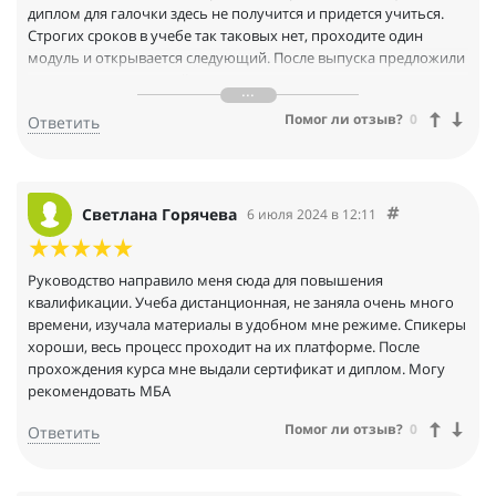
диплом для галочки здесь не получится и придется учиться.
Строгих сроков в учебе так таковых нет, проходите один
модуль и открывается следующий. После выпуска предложили
помощь в трудоустройстве, но я отказался так как уже закрыл
этот вопрос сам. В будущем планирую вернуться сюда еще
Помог ли отзыв?
0
Ответить
Светлана Горячева
6 июля 2024 в 12:11
Руководство направило меня сюда для повышения
квалификации. Учеба дистанционная, не заняла очень много
времени, изучала материалы в удобном мне режиме. Спикеры
хороши, весь процесс проходит на их платформе. После
прохождения курса мне выдали сертификат и диплом. Могу
рекомендовать МБА
Помог ли отзыв?
0
Ответить