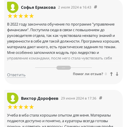
Софья Ермакова
2 июля 2024 в 16:43
В 2022 году закончила обучение по программе "управление
финансами". Поступила сюда в связи с повышением до
руководителя отдела, так как чувствовала нехватку знаний и
уверенности в себе для такой должности. Программа хорошая,
материала дают много, есть практические задания по темам.
Мне особенно запомнился модуль про лидерство и
управление командами, после него стала чувствовать себя
более уверенно. Также не могу не упомянуть про разбор
кейсов во время учебы. Один из таких был посвящен
Помог ли отзыв?
0
Ответить
разработке и реализации стратегии финансирования. Я
осталась довольна своим выбором и благодарю Московскую
бизнес академию за такой качественный подход к обучению
Виктор Дорофеев
29 июня 2024 в 17:36
Учеба в мба стала хорошим опытом для меня. Материалы
подаются доступно и понятно, а кураторы всегда готовы
помочь и ответить на вопросы. Спикеры настоящие профи,