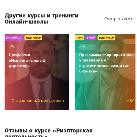
Другие курсы и тренинги
Смотреть все
Онлайн-школы
от 4 430 ₽
ИДЕТ НАБОР
– 45%
8 708 ₽
ИДЕТ НАБОР
/мес.
Программа «Корпоративное
Профессия
управление и
«Исполнительный
стратегическое развитие
директор»
бизнеса»
Операционный менеджмент
MBA
Отзывы о курсе «Риэлторская
деятельность»