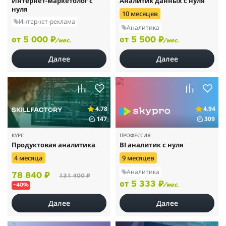
Интернет-маркетолог с
Аналитик данных с нуля
нуля
10 месяцев
Интернет-реклама
Аналитика
от 5 000 ₽
от 5 500 ₽
/мес.
/мес.
Далее
Далее
4.78
4.94
147
309
КУРС
ПРОФЕССИЯ
Продуктовая аналитика
BI аналитик с нуля
4 месяца
9 месяцев
Аналитика
78 840 ₽
131 400 ₽
от 5 333 ₽
/мес.
–40%
Далее
Далее