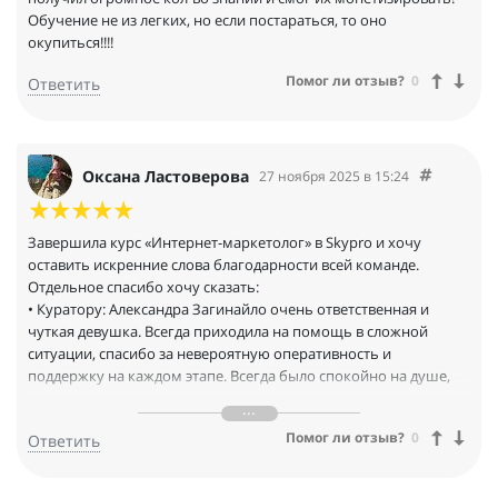
Обучение не из легких, но если постараться, то оно
окупиться!!!!
Помог ли отзыв?
0
Ответить
Оксана Ластоверова
27 ноября 2025 в 15:24
Завершила курс «Интернет-маркетолог» в Skypro и хочу
оставить искренние слова благодарности всей команде.
Отдельное спасибо хочу сказать:
• Куратору: Александра Загинайло очень ответственная и
чуткая девушка. Всегда приходила на помощь в сложной
ситуации, спасибо за невероятную оперативность и
поддержку на каждом этапе. Всегда было спокойно на душе,
ведь знала, что помощь рядом. Даже в свои выходные она не
игнорировала и отвечала на сообщения.
Помог ли отзыв?
0
Ответить
• Наставникам: за экспертизу и детальную обратную связь.
Екатерина Антипова не просто проверяла задания, а учила
мыслить, как маркетолог, разбирать задачи на составляющие