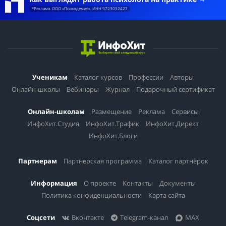
*Реклама. ООО «Психодемия». ИНН 9723032427
Ученикам
Каталог курсов
Профессии
Авторы
Онлайн-школы
Вебинары
Журнал
Подарочный сертификат
Онлайн-школам
Размещение
Реклама
Сервисы
ИнфоХит.Студия
ИнфоХит.Трафик
ИнфоХит.Директ
ИнфоХит.Блоги
Партнерам
Партнерская программа
Каталог партнёрок
Информация
О проекте
Контакты
Документы
Политика конфиденциальности
Карта сайта
Соцсети
Вконтакте
Telegram-канал
MAX