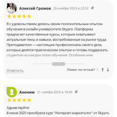
и находить лучшие решения.
Обучение было сложным, но интересным. Теория сразу
Алексей Громов
26 ноября 2025 в 22:52
подкреплялась практикой, а финальный проект стал
полноценным кейсом для моего портфолио. Спасибо за
структурированные знания. Рекомендую Skypro как
Я с удовольствием делюсь своим положительным опытом
платформу, где действительно заботятся о результате каждого
обучения в онлайн-университете Skypro. Платформа
студента.
предлагает качественные курсы, которые охватывают
актуальные темы и навыки, востребованные на рынке труда.
Преподаватели — настоящие профессионалы своего дела,
которые делятся практическим опытом и готовы поддержать
студентов на каждом этапе обучения. Особенно мне
понравилась структура курсов: они хорошо организованы и
включают интерактивные задания, что позволяет закрепить
Помог ли отзыв?
0
Ответить
полученные знания на практике. Также стоит отметить
удобный интерфейс платформы и доступность материалов в
любое время, что делает обучение гибким и комфортным.
Аноним
21 ноября 2025 в 18:49
Здравствуйте!
В июне 2025 приобрела курс "Интернет-маркетолог" от Skypro.