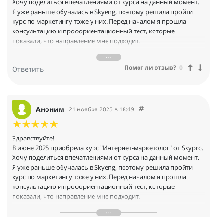
Хочу поделиться впечатлениями от курса на данный момент.
Я уже раньше обучалась в Skyeng, поэтому решила пройти
курс по маркетингу тоже у них. Перед началом я прошла
консультацию и профориентационный тест, которые
показали, что направление мне подходит.
Обучение разделено на модули, в каждом модуле по 5-7
Помог ли отзыв?
0
Ответить
видеоуроков. 2-3 раза за 1 модуль проводятся практические
online-встречи с наставником. В конце каждого урока есть
конспект и домашнее задание (иногда 1 задание дают на 2
урока). На одну домашку дается примерно 5 дней.
Платформа удобна в использовании, видео сняты качественно.
Аноним
21 ноября 2025 в 18:49
Нравится как объясняют материал, все подробно, с
примерами и реальными кейсами. Единственное, что можно
было бы добавить - мобильное приложение, так как иногда
Здравствуйте!
мне нужно было смотреть уроки с телефона.
В июне 2025 приобрела курс "Интернет-маркетолог" от Skypro.
За время обучения я успела выполнить одну курсовую и
Хочу поделиться впечатлениями от курса на данный момент.
несколько практических работ. Проверяют всегда быстро и
Я уже раньше обучалась в Skyeng, поэтому решила пройти
дают очень подробную обратную связь. Также при
курс по маркетингу тоже у них. Перед началом я прошла
выполнении ДЗ можно задать любой вопрос в чат после
консультацию и профориентационный тест, которые
каждого урока или записаться на консультацию с
показали, что направление мне подходит.
наставником, если что-то непонятно.
За пять месяцев я вижу реальный прогресс: вспомнила
Обучение разделено на модули, в каждом модуле по 5-7