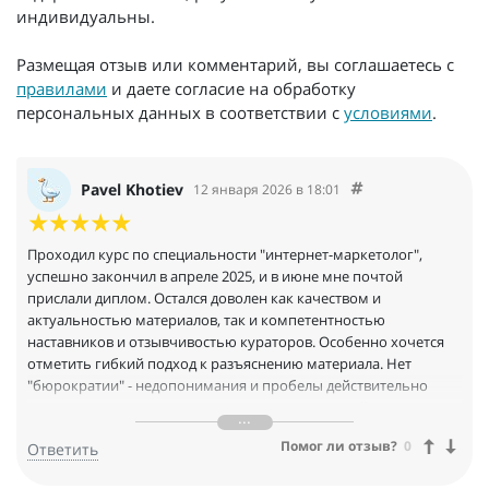
индивидуальны.
Размещая отзыв или комментарий, вы соглашаетесь с
правилами
и даете согласие на обработку
персональных данных в соответствии с
условиями
.
Pavel Khotiev
12 января 2026 в 18:01
Проходил курс по специальности "интернет-маркетолог",
успешно закончил в апреле 2025, и в июне мне почтой
прислали диплом. Остался доволен как качеством и
актуальностью материалов, так и компетентностью
наставников и отзывчивостью кураторов. Особенно хочется
отметить гибкий подход к разъяснению материала. Нет
"бюрократии" - недопонимания и пробелы действительно
доходчиво "разжевываются" и разъясняются! Действительно
качественное обучение, всё зависит от вас как от учеников,
Помог ли отзыв?
0
Ответить
если есть желание усвоить материал - у вас все получится!