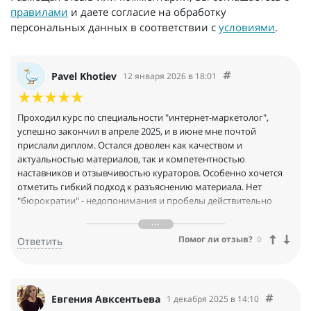
правилами
и даете согласие на обработку
персональных данных в соответствии с
условиями
.
Pavel Khotiev
12 января 2026 в 18:01
Проходил курс по специальности "интернет-маркетолог",
успешно закончил в апреле 2025, и в июне мне почтой
прислали диплом. Остался доволен как качеством и
актуальностью материалов, так и компетентностью
наставников и отзывчивостью кураторов. Особенно хочется
отметить гибкий подход к разъяснению материала. Нет
"бюрократии" - недопонимания и пробелы действительно
доходчиво "разжевываются" и разъясняются! Действительно
качественное обучение, всё зависит от вас как от учеников,
Помог ли отзыв?
0
Ответить
если есть желание усвоить материал - у вас все получится!
Евгения Авксентьева
1 декабря 2025 в 14:10