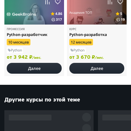
Академия ТОП
4.86
5
317
19
ПРОФЕССИЯ
КУРС
Python-разработчик
Python-разработка
10 месяцев
12 месяцев
Python
Python
от 3 942 ₽
от 3 670 ₽
/мес.
/мес.
Далее
Далее
Другие курсы по этой теме