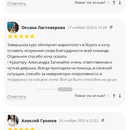
Помог ли отзыв?
0
Ответить
Оксана Ластоверова
27 ноября 2025 в 15:24
Завершила курс «Интернет-маркетолог» в Skypro и хочу
оставить искренние слова благодарности всей команде.
Отдельное спасибо хочу сказать:
• Куратору: Александра Загинайло очень ответственная и
чуткая девушка. Всегда приходила на помощь в сложной
ситуации, спасибо за невероятную оперативность и
поддержку на каждом этапе. Всегда было спокойно на душе,
ведь знала, что помощь рядом. Даже в свои выходные она не
игнорировала и отвечала на сообщения.
Помог ли отзыв?
0
Ответить
• Наставникам: за экспертизу и детальную обратную связь.
Екатерина Антипова не просто проверяла задания, а учила
мыслить, как маркетолог, разбирать задачи на составляющие
и находить лучшие решения.
Обучение было сложным, но интересным. Теория сразу
Алексей Громов
26 ноября 2025 в 22:52
подкреплялась практикой, а финальный проект стал