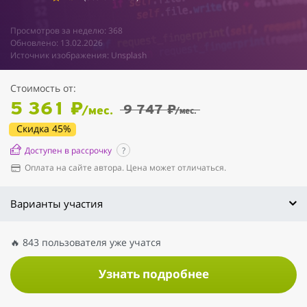
Просмотров за неделю: 368
Обновлено: 13.02.2026
Источник изображения: Unsplash
Стоимость от:
5 361 ₽
9 747 ₽
/мес.
/мес.
Скидка 45%
Доступен в рассрочку
?
Оплата на сайте автора. Цена может отличаться.
Варианты участия
🔥 843 пользователя уже учатся
Узнать подробнее