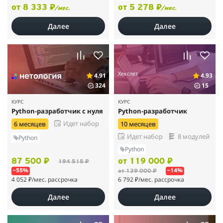
от 8 333 ₽
от 5 278 ₽
/мес.
/мес.
Далее
Далее
Хекслет
4.91
4.93
324
15
КУРС
КУРС
Python-разработчик с нуля
Python-разработчик
Идет набор
6 месяцев
10 месяцев
Идет набор
8 модулей
Python
Python
87 500 ₽
от 119 000 ₽
194 515 ₽
от 139 000 ₽
–55%
–14%
4 052 ₽
/мес. рассрочка
6 792 ₽
/мес. рассрочка
Далее
Далее