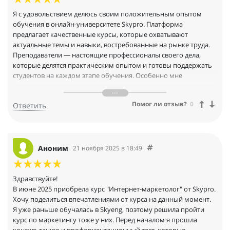
полноценным кейсом для моего портфолио. Спасибо за
структурированные знания. Рекомендую Skypro как
Я с удовольствием делюсь своим положительным опытом
платформу, где действительно заботятся о результате каждого
обучения в онлайн-университете Skypro. Платформа
студента.
предлагает качественные курсы, которые охватывают
актуальные темы и навыки, востребованные на рынке труда.
Преподаватели — настоящие профессионалы своего дела,
которые делятся практическим опытом и готовы поддержать
студентов на каждом этапе обучения. Особенно мне
понравилась структура курсов: они хорошо организованы и
включают интерактивные задания, что позволяет закрепить
Помог ли отзыв?
0
Ответить
полученные знания на практике. Также стоит отметить
удобный интерфейс платформы и доступность материалов в
любое время, что делает обучение гибким и комфортным.
Аноним
21 ноября 2025 в 18:49
Здравствуйте!
В июне 2025 приобрела курс "Интернет-маркетолог" от Skypro.
Хочу поделиться впечатлениями от курса на данный момент.
Я уже раньше обучалась в Skyeng, поэтому решила пройти
курс по маркетингу тоже у них. Перед началом я прошла
консультацию и профориентационный тест, которые