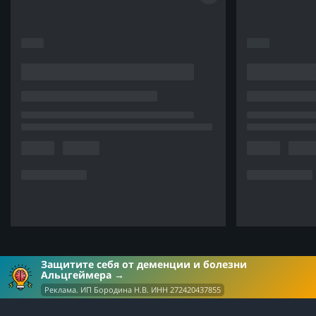
Защитите себя от деменции и болезни
Альцгеймера
Реклама. ИП Бородина Н.В. ИНН 272420437855