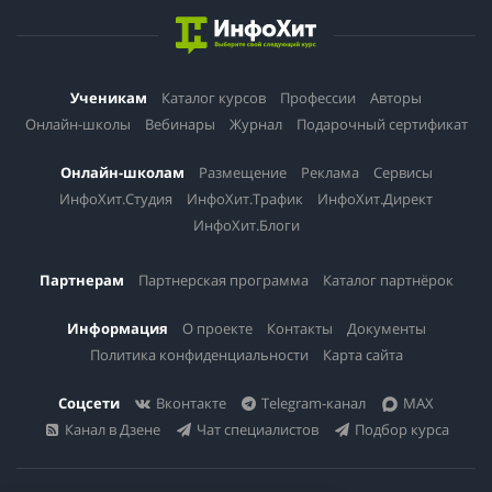
Ученикам
Каталог курсов
Профессии
Авторы
Онлайн-школы
Вебинары
Журнал
Подарочный сертификат
Онлайн-школам
Размещение
Реклама
Сервисы
ИнфоХит.Студия
ИнфоХит.Трафик
ИнфоХит.Директ
ИнфоХит.Блоги
Партнерам
Партнерская программа
Каталог партнёрок
Информация
О проекте
Контакты
Документы
Политика конфиденциальности
Карта сайта
Соцсети
Вконтакте
Telegram-канал
MAX
Канал в Дзене
Чат специалистов
Подбор курса