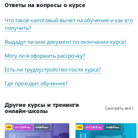
Ответы на вопросы о курсе
Что такое налоговый вычет на обучение и как его
получить?
Выдадут ли мне документ по окончании курса?
Могу ли я оформить рассрочку?
Есть ли трудоустройство после курса?
Где проходит обучение?
Другие курсы и тренинги
Смотреть все
онлайн-школы
– 8%
от 1 320 ₽
1 438 ₽
– 8%
от 1 320 ₽
1 438 ₽
/мес.
/мес.
/мес.
/мес.