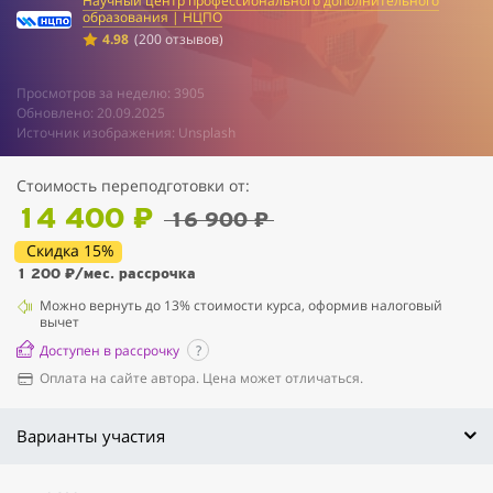
Научный центр профессионального дополнительного
образования | НЦПО
4.98
(200 отзывов)
Просмотров за неделю: 3905
Обновлено: 20.09.2025
Источник изображения: Unsplash
Стоимость переподготовки от:
14 400 ₽
16 900 ₽
Скидка 15%
1 200 ₽
/мес. рассрочка
Можно вернуть до 13% стоимости курса, оформив налоговый
вычет
Доступен в рассрочку
?
Оплата на сайте автора. Цена может отличаться.
Варианты участия