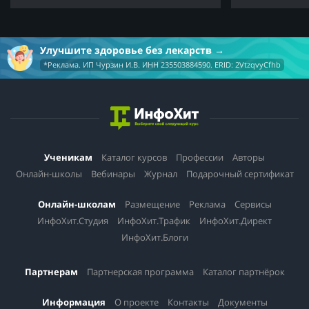
Улучшите здоровье без лекарств
*Реклама. ИП Чурзин И.В. ИНН 235503884590. ERID: 2VtzqvyCfhb
Ученикам
Каталог курсов
Профессии
Авторы
Онлайн-школы
Вебинары
Журнал
Подарочный сертификат
Онлайн-школам
Размещение
Реклама
Сервисы
ИнфоХит.Студия
ИнфоХит.Трафик
ИнфоХит.Директ
ИнфоХит.Блоги
Партнерам
Партнерская программа
Каталог партнёрок
Информация
О проекте
Контакты
Документы