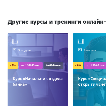
Другие курсы и тренинги онлайн
3 модуля
3 модуля
– 8%
от 1 320 ₽
1 438 ₽
– 8%
от 1 320 ₽
/мес.
/мес.
/мес.
Курс «Начальник отдела
Курс «Специа
банка»
открытия сче