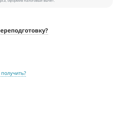
рса, оформив налоговый вычет.
переподготовку?
о получить?