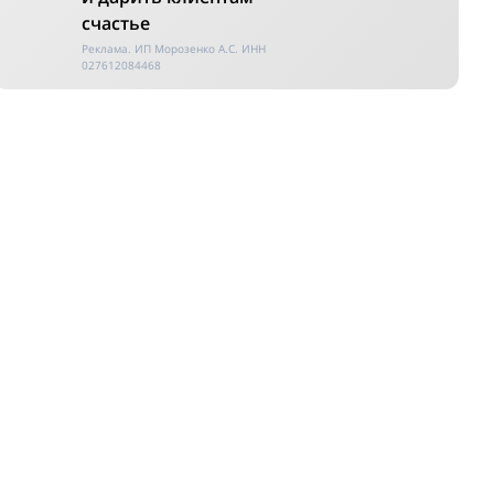
счастье
Реклама. ИП Морозенко А.С. ИНН
027612084468