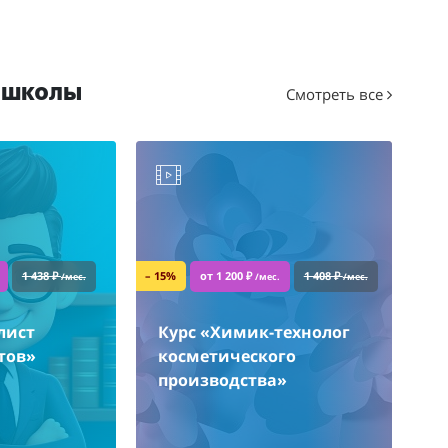
-школы
Смотреть все
1 438 ₽
– 15%
от 1 200 ₽
1 408 ₽
/мес.
/мес.
/мес.
лист
Курс «Химик-технолог
тов»
косметического
производства»