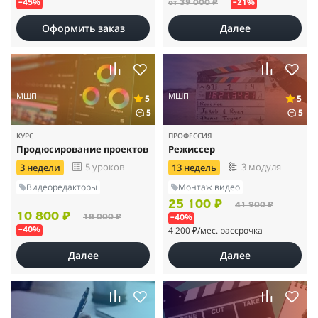
от 39 000 ₽
–45%
–21%
Оформить заказ
Далее
МШП
МШП
5
5
5
5
КУРС
ПРОФЕССИЯ
Продюсирование проектов
Режиссер
5 уроков
3 модуля
3 недели
13 недель
Видеоредакторы
Монтаж видео
25 100 ₽
41 900 ₽
10 800 ₽
18 000 ₽
–40%
4 200 ₽
/мес. рассрочка
–40%
Далее
Далее