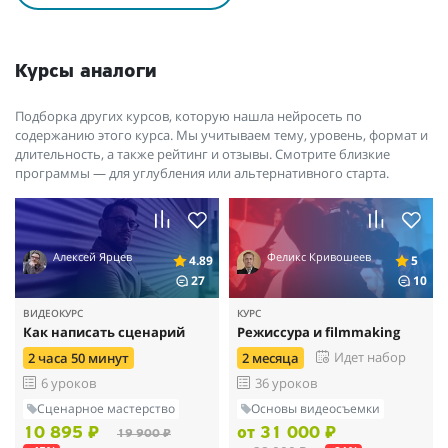
Курсы аналоги
Подборка других курсов, которую нашла нейросеть по
содержанию этого курса. Мы учитываем тему, уровень, формат и
длительность, а также рейтинг и отзывы. Смотрите близкие
программы — для углубления или альтернативного старта.
Алексей Ярцев
Феликс Кривошеев
4.89
5
27
10
ВИДЕОКУРС
КУРС
Как написать сценарий
Режиссура и filmmaking
Идет набор
2 часа 50 минут
2 месяца
6 уроков
36 уроков
Сценарное мастерство
Основы видеосъемки
10 895 ₽
от 31 000 ₽
19 900 ₽