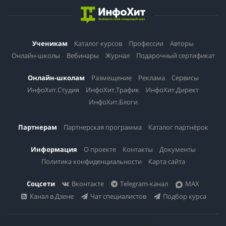
Ученикам
Каталог курсов
Профессии
Авторы
Онлайн-школы
Вебинары
Журнал
Подарочный сертификат
Онлайн-школам
Размещение
Реклама
Сервисы
ИнфоХит.Студия
ИнфоХит.Трафик
ИнфоХит.Директ
ИнфоХит.Блоги
Партнерам
Партнерская программа
Каталог партнёрок
Информация
О проекте
Контакты
Документы
Политика конфиденциальности
Карта сайта
Соцсети
Вконтакте
Telegram-канал
MAX
Канал в Дзене
Чат специалистов
Подбор курса