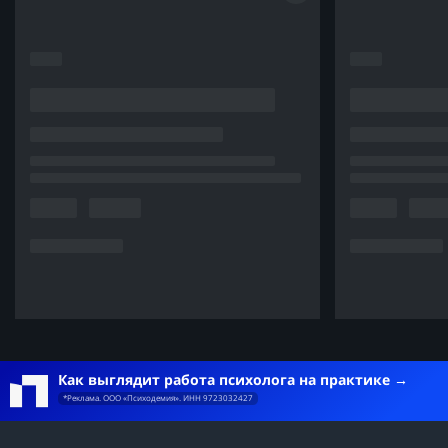
Как выглядит работа психолога на практике
*Реклама. ООО «Психодемия». ИНН 9723032427