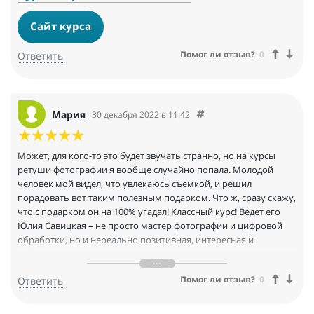
Сайт курса
Помог ли отзыв?
0
Ответить
Мария
30 декабря 2022 в 11:42
Может, для кого-то это будет звучать странно, но на курсы
ретуши фотографии я вообще случайно попала. Молодой
человек мой видел, что увлекаюсь съемкой, и решил
порадовать вот таким полезным подарком. Что ж, сразу скажу,
что с подарком он на 100% угадал! Классный курс! Ведет его
Юлия Савицкая – не просто мастер фотографии и цифровой
обработки, но и нереально позитивная, интересная и
доброжелательная девушка! Помимо теории, конечно, тут
есть и практика, причем на выполнение задания время
Помог ли отзыв?
0
Ответить
ограничено, это реально помогает отточить знание всех
функций и особенностей редакторов. По поводу других курсов
на HEDU ничего сказать не могу, но, полагаю, они такие же