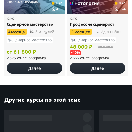
«Фабрика Творцов»
4.91
4.91
45
324
КУРС
КУРС
Сценарное мастерство
Профессия сценарист
5 модулей
Идет набор
4 месяца
5 месяцев
Сценарное мастерство
Сценарное мастерство
48 000 ₽
80 000 ₽
от 61 800 ₽
–40%
2 575 ₽
/мес. рассрочка
2 666 ₽
/мес. рассрочка
Далее
Далее
Другие курсы по этой теме