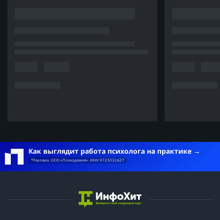
Как выглядит работа психолога на практике
*Реклама. ООО «Психодемия». ИНН 9723032427