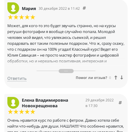
Мария
30 декабря 2022 в 11:42
Может, для кого-то это будет звучать странно, но на курсы
ретуши фотографии я вообще случайно попала. Молодой
человек мой видел, что увлекаюсь съемкой, и решил
порадовать вот таким полезным подарком. Что ж, сразу скажу,
что с подарком он на 100% угадал! Классный курс! Ведет его
Юлия Савицкая – не просто мастер фотографии и цифровой
обработки, но и нереально позитивная, интересная и
доброжелательная девушка! Помимо теории, конечно, тут
есть и практика, причем на выполнение задания время
Помог ли отзыв?
0
Ответить
ограничено, это реально помогает отточить знание всех
функций и особенностей редакторов. По поводу других курсов
на HEDU ничего сказать не могу, но, полагаю, они такие же
крутые!
Елена Владимировна
29 декабря 2022
Новокрещенова
в 17:30
Очень нравится курс по работе с фетром. Давно хотела себе
найти что-нибудь для души. НАШЛА!!!!! Что особенно нравится,