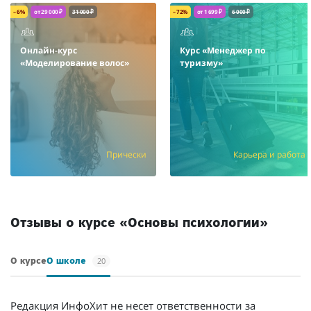
– 6%
от 29 000 ₽
31 000 ₽
– 72%
от 1 699 ₽
6 000 ₽
Онлайн-курс
Курс «Менеджер по
«Моделирование волос»
туризму»
Прически
Карьера и работа
Отзывы о курсе «Основы психологии»
20
О курсе
О школе
Редакция ИнфоХит не несет ответственности за