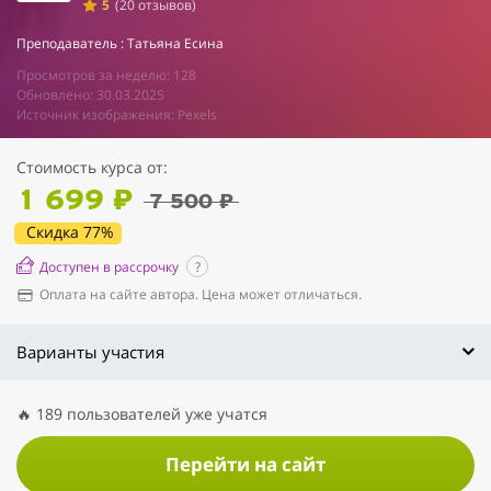
5
(20 отзывов)
Преподаватель : Татьяна Есина
Просмотров за неделю: 128
Обновлено: 30.03.2025
Источник изображения: Pexels
Стоимость курса от:
1 699 ₽
7 500 ₽
Скидка 77%
Доступен в рассрочку
?
Оплата на сайте автора. Цена может отличаться.
Варианты участия
🔥 189 пользователей уже учатся
Перейти на сайт