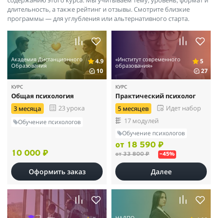
длительность, а также рейтинг и отзывы. Смотрите близкие
программы — для углубления или альтернативного старта.
Академия Дистанционного
«Институт современного
4.9
5
Образования
образования»
10
27
КУРС
КУРС
Общая психология
Практический психолог
23 урока
Идет набор
3 месяца
5 месяцев
17 модулей
Обучение психологов
Обучение психологов
от 18 590 ₽
10 000 ₽
от 33 800 ₽
–45%
Оформить заказ
Далее
НАДПО