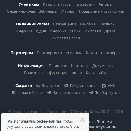
Ученикам
Каталог курсов
Профессии
Авторы
Онлайн-школы
Вебинары
Журнал
Подарочный сертификат
Онлайн-школам
Размещение
Реклама
Сервисы
ИнфоХит.Студия
ИнфоХит.Трафик
ИнфоХит.Директ
ИнфоХит.Блоги
Партнерам
Партнерская программа
Каталог партнёрок
Информация
О проекте
Контакты
Документы
Политика конфиденциальности
Карта сайта
Соцсети
Вконтакте
Telegram-канал
MAX
Канал в Дзене
Чат специалистов
Подбор курса
© Аккредитованная IT-компания ООО «ИнфоХит», 2012 — 2026
Мы используем cookie-файлы
, чтобы
Общество с ограниченной ответственностью "ИнфоХит"
улучшить ваше взаимодействие с сайтом.
624446, Россия, Свердловская область, г. Краснотурьинск,