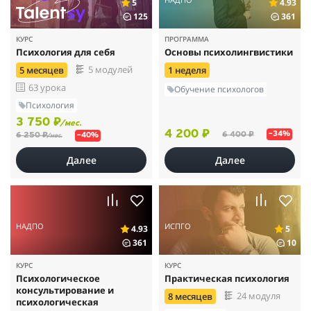
5
4.93
125
361
КУРС
ПРОГРАММА
Психология для себя
Основы психолингвистики
5 модулей
5 месяцев
1 неделя
63 урока
Обучение психологов
Психология
3 750 ₽
/мес.
4 200 ₽
6 400 ₽
–34%
6 250 ₽
–40%
/мес.
Далее
Далее
НАДПО
ИСПГО
4.93
5
361
10
КУРС
КУРС
Психологическое
Практическая психология
консультирование и
24 модуля
8 месяцев
психологическая