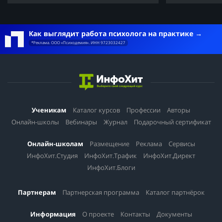
Как выглядит работа психолога на практике
*Реклама. ООО «Психодемия». ИНН 9723032427
Ученикам
Каталог курсов
Профессии
Авторы
Онлайн-школы
Вебинары
Журнал
Подарочный сертификат
Онлайн-школам
Размещение
Реклама
Сервисы
ИнфоХит.Студия
ИнфоХит.Трафик
ИнфоХит.Директ
ИнфоХит.Блоги
Партнерам
Партнерская программа
Каталог партнёрок
Информация
О проекте
Контакты
Документы