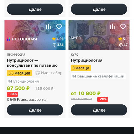
Далее
Далее
МУПП
4.91
5
324
47
ПРОФЕССИЯ
КУРС
Нутрициолог —
Нутрициология
консультант по питанию
3 месяца
Идет набор
5,5 месяцев
Повышение квалификации
Нутрициология
87 500 ₽
125 000 ₽
от 10 800 ₽
–30%
3 645 ₽
/мес. рассрочка
от 15 000 ₽
–28%
Далее
Далее