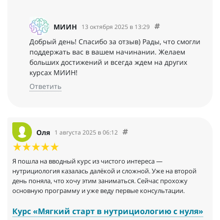
поделиться опытом, пообщаться с опытными специалистами
этой сферы.
МИИН
13 октября 2025 в 13:29
Я буду Рада ответить на любые вопросы, если вдруг тут есть
Добрый день! Спасибо за отзыв) Рады, что смогли
желающие тоже получить образование по нутрициологии.
поддержать вас в вашем начинании. Желаем
И кстати, есть еще и другие курсы! Например:
больших достижений и всегда ждем на других
⁃ Детский нутрициолог
⁃ Бьют нутрициолог
курсах МИИН!
⁃ Коррекция паразитизм методами натуропатии
Ответить
⁃ Пренатальный нутрициолог
⁃ Фитнес нутрициолог
⁃ Курс по нутрицевтикам
⁃ Курс по специям
⁃ ИИ в работе нутрициолога
Оля
1 августа 2025 в 06:12
⁃ И другие…
Я пошла на вводный курс из чистого интереса —
нутрициология казалась далёкой и сложной. Уже на второй
день поняла, что хочу этим заниматься. Сейчас прохожу
основную программу и уже веду первые консультации.
Курс «Мягкий старт в нутрициологию с нуля»