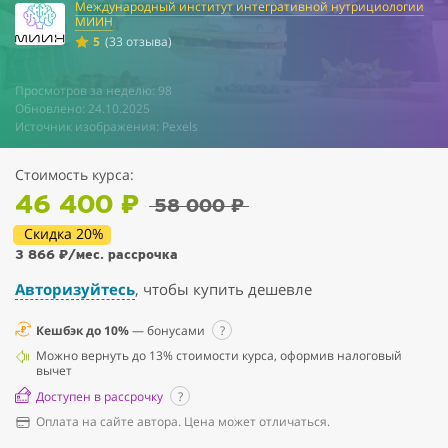
Международный институт интегративной нутрициологии
МИИН
5
(33 отзыва)
Просмотров за неделю: 98
Обновлено: 24.10.2025
Источник изображения: Pexels
Стоимость курса:
46 400 ₽
58 000 ₽
Скидка 20%
3 866 ₽
/мес. рассрочка
Авторизуйтесь
, чтобы купить дешевле
Кешбэк до 10%
— бонусами
?
Можно вернуть до 13% стоимости курса, оформив налоговый
вычет
Доступен в рассрочку
?
Оплата на сайте автора. Цена может отличаться.