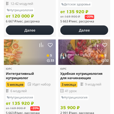
12-42 модулей
Детское здоровье
Нутрициология
от 135 920 ₽
от 120 000 ₽
от 169 900 ₽
–20%
6 667 ₽
/мес. рассрочка
5 663 ₽
/мес. рассрочка
Далее
Далее
МИИН
Наталья Шульга
5
5
33
32
КУРС
КУРС
Интегративный
Удобная нутрициология
нутрициолог
для начинающих
Идет набор
9 модулей
5 месяцев
3 месяца
6 модулей
41 урок
Нутрициология
Нутрициология
от 135 920 ₽
35 900 ₽
от 169 900 ₽
–20%
5 663 ₽
/мес. рассрочка
2 991 ₽
/мес. рассрочка