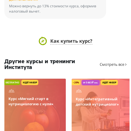
Можно вернуть до 13% стоимости курса, оформив
налоговый вычет.
Как купить курс?
Другие курсы и тренинги
Смотреть все
Института
БЕСПЛАТНО
ИДЕТ НАБОР
– 20%
от 5 663 ₽
ИДЕТ НАБОР
/мес.
Курс «Мягкий старт в
Курс «Интегративный
нутрициологию с нуля»
детский нутрициолог»