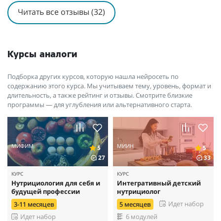
Читать все отзывы (32)
Курсы аналоги
Подборка других курсов, которую нашла нейросеть по
содержанию этого курса. Мы учитываем тему, уровень, формат и
длительность, а также рейтинг и отзывы. Смотрите близкие
программы — для углубления или альтернативного старта.
МИФИМ
МИИН
5
5
27
33
КУРС
КУРС
Нутрициология для себя и
Интегративный детский
будущей профессии
нутрициолог
Идет набор
3-11 месяцев
5 месяцев
Идет набор
6 модулей