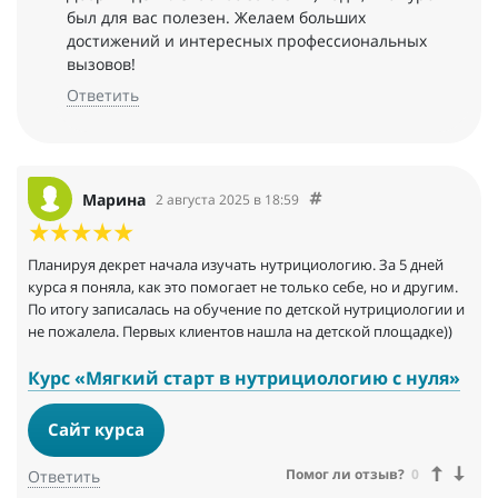
⁃ Особенный восторг - Центр карьеры, где параллельно
был для вас полезен. Желаем больших
проходят лекции, касаемые профессионального развития.
достижений и интересных профессиональных
Даются еженедельные челленджи, которые мотивируют уже в
вызовов!
процессе обучения нарабатывать практику и даже
Ответить
зарабатывать.
⁃ Можно получать подарочки за успешное и своевременное
прохождение уроков.
⁃ Есть чатик потока, где куратор отвечает на все вопросы и
делиться полезной информацией: рецептики, подборки
Марина
2 августа 2025 в 18:59
продуктов, БАДов. А также куратор проводит викторины по
информации прошедших уроков.
⁃ По окончанию обучения выдается диплом о высшем
Планируя декрет начала изучать нутрициологию. За 5 дней
образовании.
курса я поняла, как это помогает не только себе, но и другим.
По итогу записалась на обучение по детской нутрициологии и
Я ощущаю тепло и поддержку на протяжении всего процесса
не пожалела. Первых клиентов нашла на детской площадке))
обучения.
И за время обучения набирается рабочий материал, готовые
Курс «Мягкий старт в нутрициологию с нуля»
шаблоны рекомендаций, которые можно в дальнейшем
использовать при работе с клиентами.
Сайт курса
Еще имеются офлайн встречи. Я пока еще не бывала, но хочу
Помог ли отзыв?
0
Ответить
очень! Возможность побыть в кругу единомышленников,