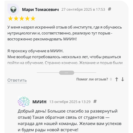
Мари Томасевич
27 сентября 2025 в 17:53
У меня назрел искренний отзыв об институте, где я обучаюсь
нутрициологии и, соответственно, реализую тут порыв -
восторженно рекомендовать МИИН!
Я прохожу обучение в МИИН.
Мне вообще потребовалось несколько лет, чтобы решиться
пойти на обучение. Странно конечно. Желание и порыв были
всегда, но может останавливало отсутствие понимания, где
именно получать образование. Вариантов сейчас -
Помог ли отзыв?
0
Ответить
несчитанное количество.
МИИН давно уже вошел в мое поле зрения. Я осторожно
прощупывала почву - слушала лекции, проходила мини
МИИН
13 октября 2025 в 13:29
марафоны от института.
Добрый день! Большое спасибо за развернутый
И этой весной меня прям до косточек прошибло осознание -
отзыв) Такая обратная связь от студентов —
пора уже получить образование. Было несколько вариантов
награда для нашей команды. Желаем вам успехов
учебных заведений. Я им всем написала. И вот со мной
и будем рады новой встрече!