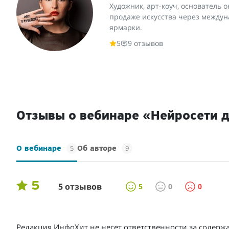
Художник, арт-коуч, основатель
продаже искусства через междун
ярмарки.
5
9 отзывов
Отзывы о вебинаре «Нейросети 
5
9
О вебинаре
Об авторе
5
5 отзывов
5
0
0
Редакция ИнфоХит не несет ответственности за содерж