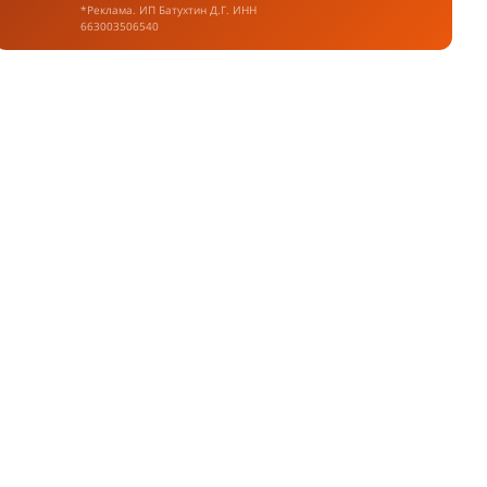
*Реклама. ИП Батухтин Д.Г. ИНН
663003506540