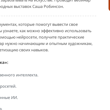
 зарабатывать на искусстве. Проводит вебинар
родных выставок Саша Робинсон.
рументах, которые помогут вывести свое
ы узнаете, как можно эффективно использовать
 помощью нейросети, получите практические
инар нужно начинающим и опытным художникам,
етизацию своих навыков.
ка»:
венного интеллекта.
росетей.
анные ИИ.
а.