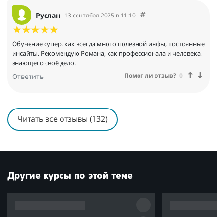
регулярные еженедельные консультации (созвоны) в рамках
курса. Если появился вопрос- ответ получишь всегда! Так же в
Руслан
13 сентября 2025 в 11:10
рамках курса всегда есть обратная связь в TG-чате. Для себя
узнала очень много интересного полезного и продолжаю
обучаться и применять полученную информацию на
Обучение супер, как всегда много полезной инфы, постоянные
практике.
инсайты. Рекомендую Романа, как профессионала и человека,
Смело рекомендую обучение ребят.
знающего своё дело.
Помог ли отзыв?
0
Ответить
Читать все отзывы (132)
Другие курсы по этой теме