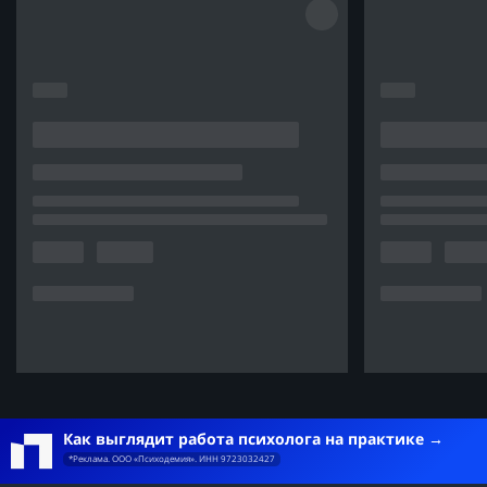
Как выглядит работа психолога на практике
*Реклама. ООО «Психодемия». ИНН 9723032427