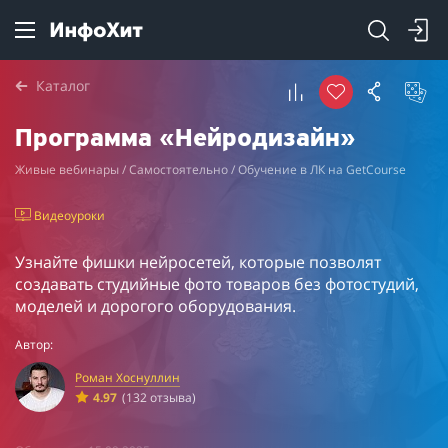
Каталог
Программа «Нейродизайн»
Живые вебинары / Самостоятельно / Обучение в ЛК на GetCourse
Видеоуроки
Узнайте фишки нейросетей, которые позволят
создавать студийные фото товаров без фотостудий,
моделей и дорогого оборудования.
Автор:
Роман Хоснуллин
4.97
(132 отзыва)