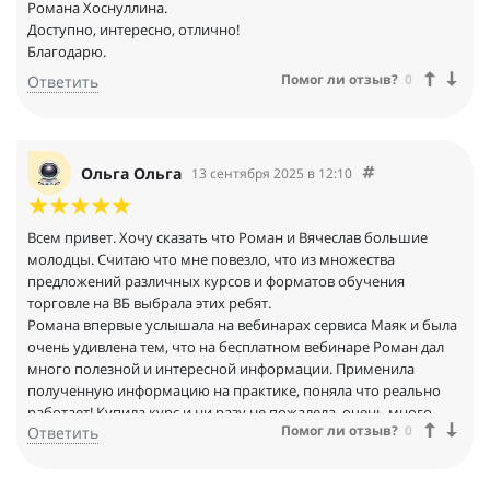
Романа Хоснуллина.
Доступно, интересно, отлично!
Благодарю.
Помог ли отзыв?
0
Ответить
Ольга Ольга
13 сентября 2025 в 12:10
Всем привет. Хочу сказать что Роман и Вячеслав большие
молодцы. Считаю что мне повезло, что из множества
предложений различных курсов и форматов обучения
торговле на ВБ выбрала этих ребят.
Романа впервые услышала на вебинарах сервиса Маяк и была
очень удивлена тем, что на бесплатном вебинаре Роман дал
много полезной и интересной информации. Применила
полученную информацию на практике, поняла что реально
работает! Купила курс и ни разу не пожалела, очень много
Помог ли отзыв?
0
Ответить
полезного контента, который необходим как начинающим,
так и продвинутым ребятам. В курсе нет воды-только
полезный контент-бери и применяй! Так же ребята проводят