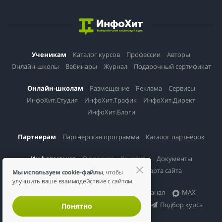
Ученикам
Каталог курсов
Профессии
Авторы
Онлайн-школы
Вебинары
Журнал
Подарочный сертификат
Онлайн-школам
Размещение
Реклама
Сервисы
ИнфоХит.Студия
ИнфоХит.Трафик
ИнфоХит.Директ
ИнфоХит.Блоги
Партнерам
Партнерская программа
Каталог партнёрок
Информация
О проекте
Контакты
Документы
Политика конфиденциальности
Карта сайта
Мы используем cookie-файлы
, чтобы
улучшить ваше взаимодействие с сайтом.
Соцсети
Вконтакте
Telegram-канал
MAX
Канал в Дзене
Чат специалистов
Подбор курса
Понятно