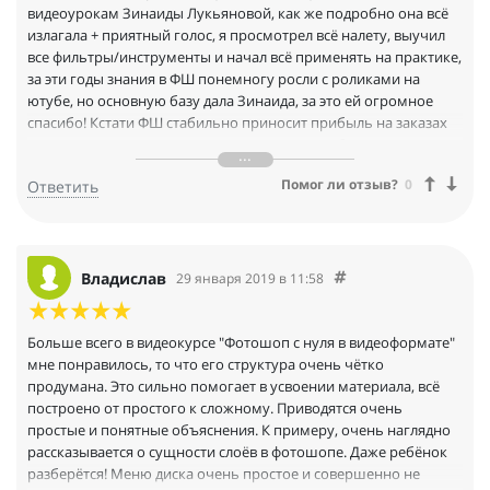
видеоурокам Зинаиды Лукьяновой, как же подробно она всё
излагала + приятный голос, я просмотрел всё налету, выучил
все фильтры/инструменты и начал всё применять на практике,
за эти годы знания в ФШ понемногу росли с роликами на
ютубе, но основную базу дала Зинаида, за это ей огромное
спасибо! Кстати ФШ стабильно приносит прибыль на заказах
разного плана, я давно не пыряю на дядю, работаю чисто на
продуктах adobe из дома особо не напрягаясь) Кстати база в
Помог ли отзыв?
0
Ответить
ФШ поможет вам легко освоить after effects, premier pro и
другие проги.
Владислав
29 января 2019 в 11:58
Больше всего в видеокурсе "Фотошоп с нуля в видеоформате"
мне понравилось, то что его структура очень чётко
продумана. Это сильно помогает в усвоении материала, всё
построено от простого к сложному. Приводятся очень
простые и понятные объяснения. К примеру, очень наглядно
рассказывается о сущности слоёв в фотошопе. Даже ребёнок
разберётся! Меню диска очень простое и совершенно не