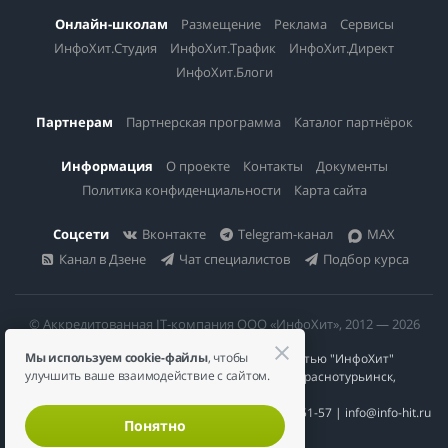
Онлайн-школам
Размещение
Реклама
Сервисы
ИнфоХит.Студия
ИнфоХит.Трафик
ИнфоХит.Директ
ИнфоХит.Блоги
Партнерам
Партнерская программа
Каталог партнёрок
Информация
О проекте
Контакты
Документы
Политика конфиденциальности
Карта сайта
Соцсети
Вконтакте
Telegram-канал
MAX
Канал в Дзене
Чат специалистов
Подбор курса
© Аккредитованная IT-компания ООО «ИнфоХит», 2012 — 2026
Мы используем cookie-файлы
, чтобы
Общество с ограниченной ответственностью "ИнфоХит"
улучшить ваше взаимодействие с сайтом.
624446, Россия, Свердловская область, г. Краснотурьинск,
ул Урожайная, д. 3
ИНН 6617023200 | КПП 661701001 | +7 984 888-51-57 | info@info-hit.ru
Понятно