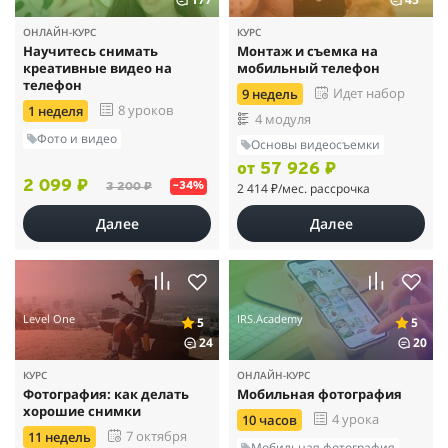
ОНЛАЙН-КУРС
КУРС
Научитесь снимать
Монтаж и съемка на
креативные видео на
мобильный телефон
телефон
Идет набор
9 недель
8 уроков
1 неделя
4 модуля
Фото и видео
Основы видеосъемки
от 57 926 ₽
2 099 ₽
2 414 ₽
/мес. рассрочка
3 200 ₽
–34%
Далее
Далее
Level One
IRS.Academy
5
5
24
20
КУРС
ОНЛАЙН-КУРС
Фотография: как делать
Мобильная фотография
хорошие снимки
4 урока
10 часов
7 октября
11 недель
Мобильная фотография