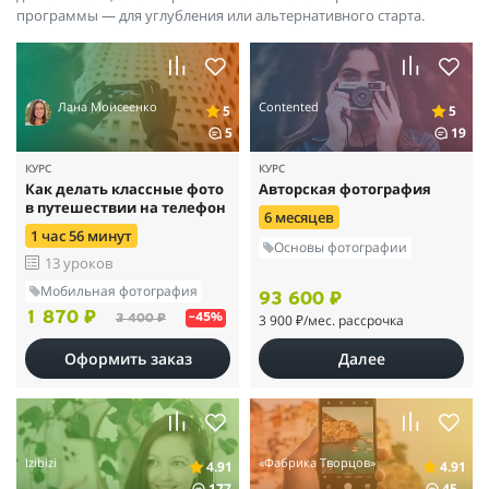
программы — для углубления или альтернативного старта.
Лана Моисеенко
Contented
5
5
5
19
КУРС
КУРС
Как делать классные фото
Авторская фотография
в путешествии на телефон
6 месяцев
1 час 56 минут
Основы фотографии
13 уроков
Мобильная фотография
93 600 ₽
1 870 ₽
3 900 ₽
/мес. рассрочка
3 400 ₽
–45%
Оформить заказ
Далее
Izibizi
«Фабрика Творцов»
4.91
4.91
177
45