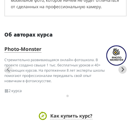
мобильное фото, которое ничем не будет отличаться
от сделанных на профессиональную камеру.
Об авторах курса
Photo-Monster
З
Стремительно развивающаяся онлайн-фотошкола. В
Ос
проекте создано свыше 1 тыс. бесплатных уроков и 40+
ин
обучающих курсов. На протяжении 8 лет эксперты школы
он
помогают профессионалам передавать свой опыт
пр
новичкам в фотоискусстве.
2 курса
Как купить курс?