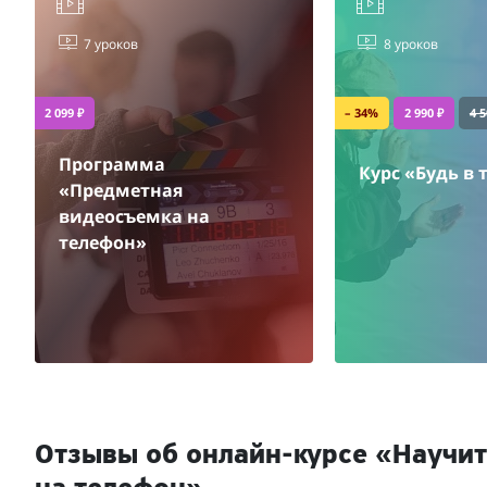
7 уроков
8 уроков
2 099 ₽
– 34%
2 990 ₽
4 5
Программа
Курс «Будь в 
«Предметная
видеосъемка на
телефон»
Отзывы об онлайн-курсе «Научит