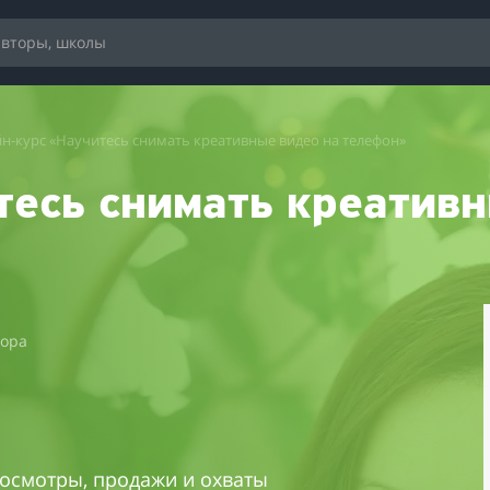
н-курс «Научитесь снимать креативные видео на телефон»
тесь снимать креатив
тора
просмотры, продажи и охваты