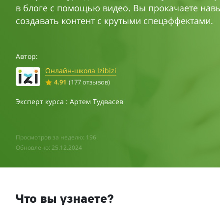
в блоге с помощью видео. Вы прокачаете нав
создавать контент с крутыми спецэффектами.
Автор:
Онлайн-школа Izibizi
4.91
(177 отзывов)
Эксперт курса : Артем Тудвасев
Просмотров за неделю: 196
Обновлено: 25.12.2024
Что вы узнаете?