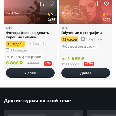
Level One
IRS.Academy
5
5
24
20
КУРС
КУРС
Фотография: как делать
Обучение фотографии
хорошие снимки
10 уроков
12 часов
7 октября
11 недель
Основы фотографии
11 уроков
Основы фотографии
от 1 699 ₽
8 880 ₽
9 100 ₽
–2%
от 13 000 ₽
–87%
Далее
Далее
Другие курсы по этой теме