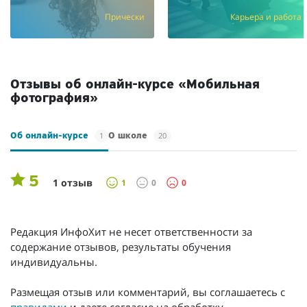
Прически
Карьера и работа
Отзывы об онлайн-курсе «Мобильная
фотография»
1
20
Об онлайн-курсе
О школе
5
1 отзыв
1
0
0
Редакция ИнфоХит не несет ответственности за
содержание отзывов, результаты обучения
индивидуальны.
Размещая отзыв или комментарий, вы соглашаетесь с
правилами
и даете согласие на обработку