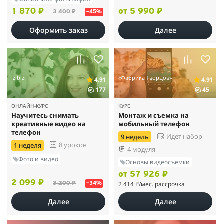
1 870 ₽
от 5 990 ₽
3 400 ₽
–45%
Оформить заказ
Далее
Izibizi
«Фабрика Творцов»
4.91
4.91
177
45
ОНЛАЙН-КУРС
КУРС
Научитесь снимать
Монтаж и съемка на
креативные видео на
мобильный телефон
телефон
Идет набор
9 недель
8 уроков
1 неделя
4 модуля
Фото и видео
Основы видеосъемки
от 57 926 ₽
2 099 ₽
2 414 ₽
/мес. рассрочка
3 200 ₽
–34%
Далее
Далее