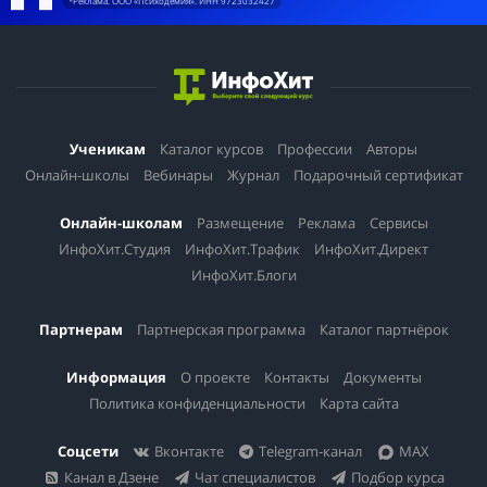
*Реклама. ООО «Психодемия». ИНН 9723032427
Ученикам
Каталог курсов
Профессии
Авторы
Онлайн-школы
Вебинары
Журнал
Подарочный сертификат
Онлайн-школам
Размещение
Реклама
Сервисы
ИнфоХит.Студия
ИнфоХит.Трафик
ИнфоХит.Директ
ИнфоХит.Блоги
Партнерам
Партнерская программа
Каталог партнёрок
Информация
О проекте
Контакты
Документы
Политика конфиденциальности
Карта сайта
Соцсети
Вконтакте
Telegram-канал
MAX
Канал в Дзене
Чат специалистов
Подбор курса