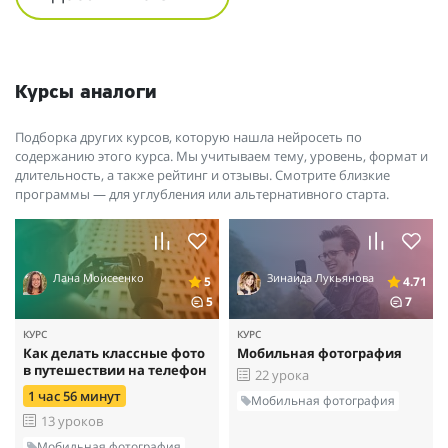
Курсы аналоги
Подборка других курсов, которую нашла нейросеть по
содержанию этого курса. Мы учитываем тему, уровень, формат и
длительность, а также рейтинг и отзывы. Смотрите близкие
программы — для углубления или альтернативного старта.
Лана Моисеенко
Зинаида Лукьянова
5
4.71
5
7
КУРС
КУРС
Как делать классные фото
Мобильная фотография
в путешествии на телефон
22 урока
1 час 56 минут
Мобильная фотография
13 уроков
Мобильная фотография