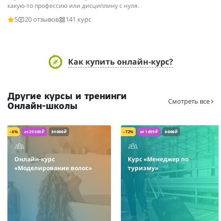
какую-то профессию или дисциплину с нуля.
5
20 отзывов
141 курс
Как купить онлайн-курс?
Другие курсы и тренинги
Смотреть все
Онлайн-школы
– 6%
от 29 000 ₽
31 000 ₽
– 72%
от 1 699 ₽
6 000 ₽
Онлайн-курс
Курс «Менеджер по
«Моделирование волос»
туризму»