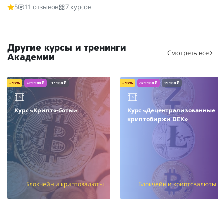
5
11 отзывов
7 курсов
Другие курсы и тренинги
Смотреть все
Академии
– 17%
от 9 900 ₽
11 900 ₽
– 17%
от 9 900 ₽
11 900 ₽
Курс «Крипто-боты»
Курс «Децентрализованные
криптобиржи DEX»
Блокчейн и криптовалюты
Блокчейн и криптовалюты