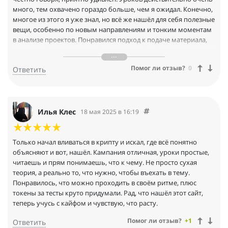
много, тем охвачено гораздо больше, чем я ожидал. Конечно,
многое из этого я уже знал, но всё же нашёл для себя полезные
вещи, особенно по новым направлениям и тонким моментам
в анализе проектов. Понравился подход к подаче материала,
всё чётко, без воды. Было бы круто, если бы больше контента
было ориентировано именно на опытных пользователей,
Помог ли отзыв?
0
Ответить
тогда точно поставил бы 5. Но в целом достойный курс, для
новичков так вообще маст хэв.
Илья Клес
18 мая 2025 в 16:19
Только начал вливаться в крипту и искал, где всё понятно
объясняют и вот, нашёл. Кампания отличная, уроки простые,
читаешь и прям понимаешь, что к чему. Не просто сухая
теория, а реально то, что нужно, чтобы въехать в тему.
Понравилось, что можно проходить в своём ритме, плюс
токены за тесты круто придумали. Рад, что нашёл этот сайт,
теперь учусь с кайфом и чувствую, что расту.
Помог ли отзыв?
+1
Ответить