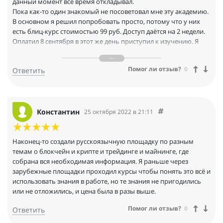
данный момент всё время откладывал.
Пока как-то один знакомый не посоветовал мне эту академию.
В основном я решил попробовать просто, потому что у них
есть блиц-курс стоимостью 99 руб. Доступ даётся на 2 недели.
Оплатил 8 сентября в этот же день приступил к изучению. Я
думаю со мной все согласятся что 100 руб в наше время это не
деньги, и даже если бы я не получил никакой информации
Помог ли отзыв?
0
Ответить
нужной - совсем бы не расстроился.
Что могу сказать. Для меня информация вся была абсолютно
новая, очень многое было непонятного. Очень благодарен за
то что в курсе всё разложено по полочкам, как раз для таких
чайников как я. В курсе "Децентрализованные криптобиржи
Константин
25 октября 2022 в 21:11
DEX" всего 15 небольших уроков, но я их пересматривал по
три раза, дабы у меня в мозгу уложилась информация.
Сейчас я точно понимаю что я пойду на большое обучение, во
Наконец-то создали русскоязычную площадку по разным
всяком случае мне стало понятно как можно зарабатывать, на
темам о блокчейн и крипте и трейдинге и майнинге, где
курсах для этого предоставляют все необходимые
собрана вся необходимая информация. Я раньше через
инструменты. Я понимаю, что в дальнейшем будет ещё
зарубежные площадки проходил курсы чтобы понять это всё и
тяжелее, но раз уж начал, хочу довести это дело до конца, и
использовать знания в работе, но те знания не пригодились
наконец-то начать стабильно зарабатывать, хотя бы
или не отложились, и цена была в разы выше.
небольшую сумму.
Помог ли отзыв?
0
Ответить