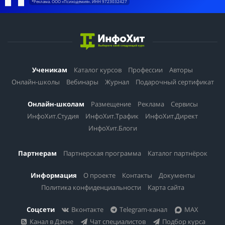
*Реклама. ООО «Психодемия». ИНН 9723032427
Ученикам
Каталог курсов
Профессии
Авторы
Онлайн-школы
Вебинары
Журнал
Подарочный сертификат
Онлайн-школам
Размещение
Реклама
Сервисы
ИнфоХит.Студия
ИнфоХит.Трафик
ИнфоХит.Директ
ИнфоХит.Блоги
Партнерам
Партнерская программа
Каталог партнёрок
Информация
О проекте
Контакты
Документы
Политика конфиденциальности
Карта сайта
Соцсети
Вконтакте
Telegram-канал
MAX
Канал в Дзене
Чат специалистов
Подбор курса