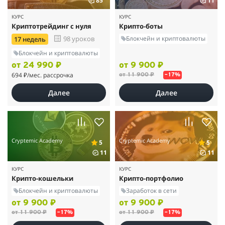
85
11
КУРС
КУРС
Криптотрейдинг с нуля
Крипто-боты
Блокчейн и криптовалюты
98 уроков
17 недель
Блокчейн и криптовалюты
от 24 990 ₽
от 9 900 ₽
694 ₽
/мес. рассрочка
от 11 900 ₽
–17%
Далее
Далее
Cryptemic Academy
Cryptemic Academy
5
5
11
11
КУРС
КУРС
Крипто-кошельки
Крипто-портфолио
Блокчейн и криптовалюты
Заработок в сети
от 9 900 ₽
от 9 900 ₽
от 11 900 ₽
от 11 900 ₽
–17%
–17%