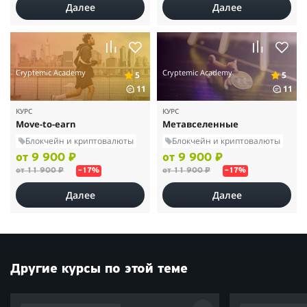
Далее
Далее
Cryptemic Academy
Cryptemic Academy
5
5
11
11
КУРС
КУРС
Move-to-earn
Метавселенные
Блокчейн и криптовалюты
Блокчейн и криптовалюты
от 9 900 ₽
от 9 900 ₽
от 11 900 ₽
от 11 900 ₽
–17%
–17%
Далее
Далее
Другие курсы по этой теме