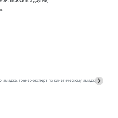
ой, Евросеть и другие)
йн
 имиджа, тренер-эксперт по кинетическому имиджу и