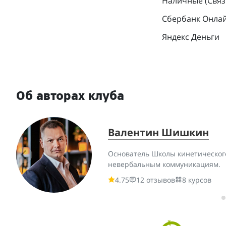
Наличные (Связн
Сбербанк Онла
Яндекс Деньги
Об авторах клуба
Валентин Шишкин
Основатель Школы кинетического
невербальным коммуникациям.
4.75
12 отзывов
8 курсов