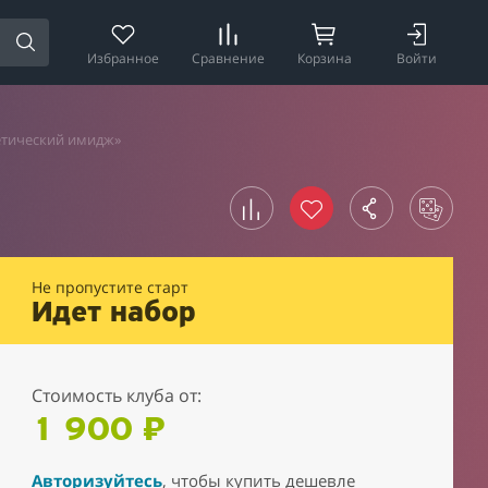
Избранное
Сравнение
Корзина
Войти
етический имидж»
Не пропустите старт
Идет набор
Стоимость клуба от:
1 900 ₽
Авторизуйтесь
, чтобы купить дешевле