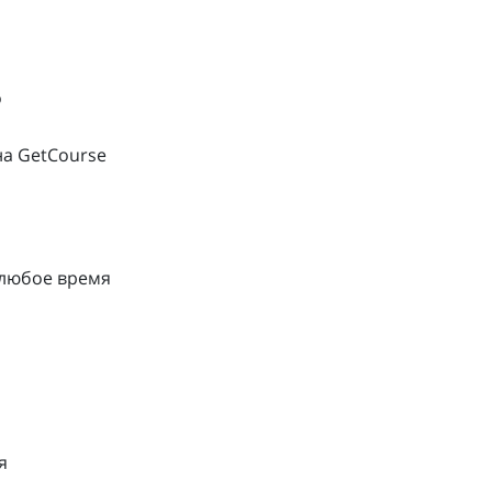
о
на GetCourse
 любое время
я