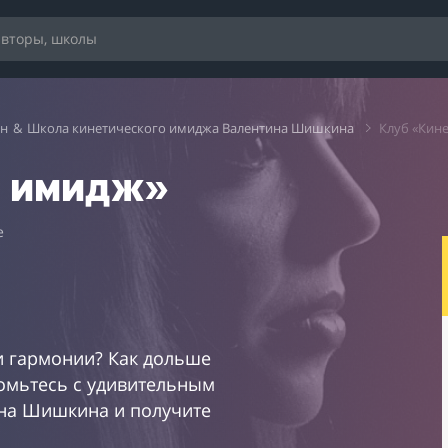
ин
&
Школа кинетического имиджа Валентина Шишкина
Клуб «Кин
й имидж»
e
и гармонии? Как дольше
омьтесь с удивительным
ина Шишкина и получите