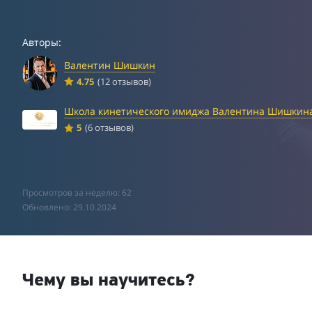
Авторы:
Валентин Шишкин
4.75
(12 отзывов)
Школа кинетического имиджа Валентина Шишкин
5
(6 отзывов)
Просмотров за неделю: 62
Обновлено: 29.10.2024
Чему вы научитесь?