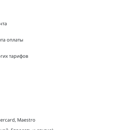
чта
нта оплаты
огих тарифов
tercard, Maestro