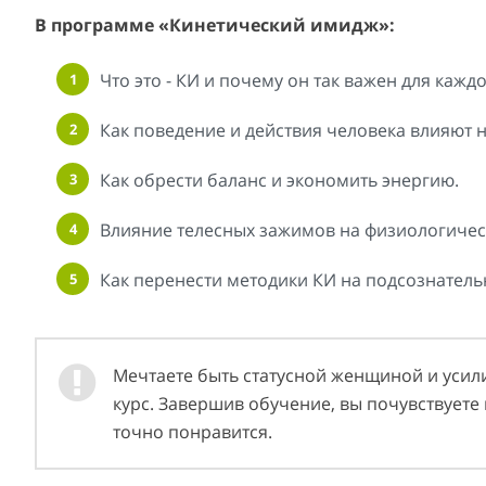
В программе «Кинетический имидж»:
Что это - КИ и почему он так важен для кажд
Как поведение и действия человека влияют н
Как обрести баланс и экономить энергию.
Влияние телесных зажимов на физиологичес
Как перенести методики КИ на подсознатель
Мечтаете быть статусной женщиной и усил
курс. Завершив обучение, вы почувствуете к
точно понравится.