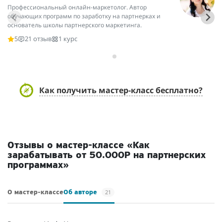
Профессиональный онлайн-маркетолог. Автор
Он
обучающих программ по заработку на партнерках и
па
основатель школы партнерского маркетинга.
св
ст
5
21 отзыв
1 курс
Как получить мастер-класс бесплатно?
Отзывы о мастер-классе «Как
зарабатывать от 50.000Р на партнерских
программах»
21
О мастер-классе
Об авторе