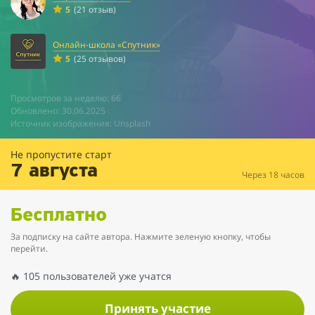
5
(21 отзыв)
Онлайн-школа «Спутник»
5
(25 отзывов)
Просмотров за неделю: 66
Обновлено: 30.06.2025
Источник изображения: Unsplash
Не пропустите старт
7 августа
Через 18 часов
Бесплатно
За подписку на сайте автора. Нажмите зеленую кнопку, чтобы
перейти.
🔥 105 пользователей уже учатся
Принять участие