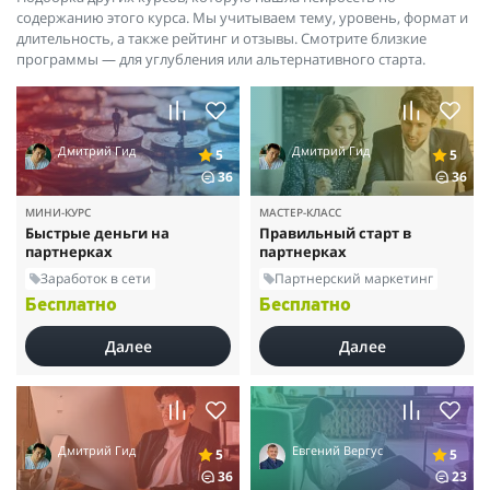
содержанию этого курса. Мы учитываем тему, уровень, формат и
длительность, а также рейтинг и отзывы. Смотрите близкие
программы — для углубления или альтернативного старта.
Дмитрий Гид
Дмитрий Гид
5
5
36
36
МИНИ-КУРС
МАСТЕР-КЛАСС
Быстрые деньги на
Правильный старт в
партнерках
партнерках
Заработок в сети
Партнерский маркетинг
Бесплатно
Бесплатно
Далее
Далее
Дмитрий Гид
Евгений Вергус
5
5
36
23