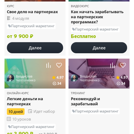
КУРС
ВИДЕОКУРС
Свое дело на партнерках
Как начать зарабатывать
на партнерских
4 модуля
программах?
Партнерский маркетинг
Партнерский маркетинг
от 9 900 ₽
Бесплатно
Далее
Далее
Владислав
Владислав
4.97
4.97
Челпаченко
Челпаченко
34
34
ОНЛАЙН-КУРС
ТРЕНИНГ
Легкие деньги на
Рекомендуй и
партнерках
зарабатывай
Партнерский маркетинг
Идет набор
10 дней
10 уроков
Партнерский маркетинг