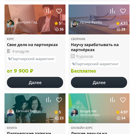
Дмитрий Гид
Ирина Фрейд
5
4.93
36
28
КУРС
СБОРНИК
Свое дело на партнерках
Научу зарабатывать на
партнёрках
4 модуля
9 уроков
Партнерский маркетинг
Партнерский маркетинг
от 9 900 ₽
Бесплатно
Далее
Далее
Евгений Вергус
Владислав
5
4.97
Челпаченко
23
34
КНИГА
ОНЛАЙН-КУРС
Партнерские запуски
Легкие деньги на