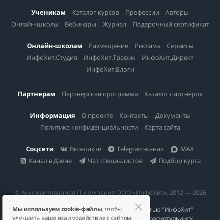
Ученикам
Каталог курсов
Профессии
Авторы
Онлайн-школы
Вебинары
Журнал
Подарочный сертификат
Онлайн-школам
Размещение
Реклама
Сервисы
ИнфоХит.Студия
ИнфоХит.Трафик
ИнфоХит.Директ
ИнфоХит.Блоги
Партнерам
Партнерская программа
Каталог партнёрок
Информация
О проекте
Контакты
Документы
Политика конфиденциальности
Карта сайта
Соцсети
Вконтакте
Telegram-канал
MAX
Канал в Дзене
Чат специалистов
Подбор курса
© Аккредитованная IT-компания ООО «ИнфоХит», 2012 — 2026
Мы используем cookie-файлы
, чтобы
Общество с ограниченной ответственностью "ИнфоХит"
улучшить ваше взаимодействие с сайтом.
624446, Россия, Свердловская область, г. Краснотурьинск,