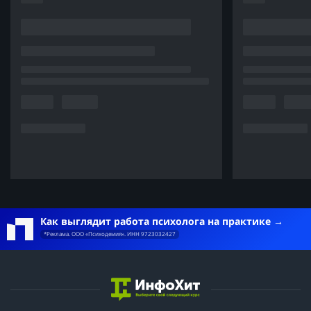
Как выглядит работа психолога на практике
*Реклама. ООО «Психодемия». ИНН 9723032427