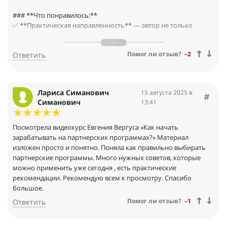
### **Что понравилось:**
✅ **Практическая направленность** — автор не только
рассказывает теорию, но и дает конкретные шаги для старта:
выбор ниши, подбор партнерских программ, методы
Помог ли отзыв?
–2
Ответить
продвижения.
✅ **Доступность изложения** — даже сложные темы
объясняются простым языком, с примерами и кейсами.
✅ **Полезные ресурсы** — Евгений делится проверенными
Лариса Симанович
15 августа 2025 в
инструментами и сервисами, которые помогают быстрее
Симанович
13:41
добиться результатов.
✅ **Мотивирующая подача** — курс заряжает энергией и
уверенностью, что зарабатывать на партнерках реально.
Посмотрела видеокурс Евгения Вергуса «Как начать
зарабатывать на партнерских программах?» Материал
### **Что можно улучшить:**
изложен просто и понятно. Поняла как правильно выбирать
партнерские программы. Много нужных советов, которые
можно применить уже сегодня , есть практические
рекомендации. Рекомендую всем к просмотру. Спасибо
большое.
Помог ли отзыв?
–1
Ответить