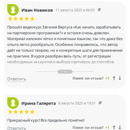
Иван Новиков
11 августа 2025 в 06:05
Прошёл видеокурс Евгения Вергуса «Как начать зарабатывать
на партнерских программах?» и остался очень доволен.
Материал изложен чётко и понятным языком, так что даже без
опыта легко разобраться. Особенно понравилось, что автор
даёт не только теорию, но и конкретные шаги для применения
на практике. В курсе разобран весь путь: от регистрации
необходимых аккаунтов и выбора партнёрок до способов
привлечения трафика и увеличения продаж. Для меня
особенно ценными были советы по поиску целевой аудитории
Помог ли отзыв?
+1
Ответить
и критериям выбора выгодных программ. Понимаю, что
моментального результата ждать не стоит, но теперь у меня
есть чёткий план и инструменты для уверенного старта.
Рекомендую всем, кто хочет освоить партнёрский маркетинг.
Ирина Галярета
8 августа 2025 в 19:51
Прекрасный курс! Все предельно понятно!
Помог ли отзыв?
+1
Ответить