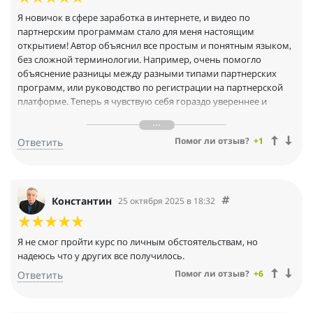
Я новичок в сфере заработка в интернете, и видео по
партнерским программам стало для меня настоящим
открытием! Автор объяснил все простым и понятным языком,
без сложной терминологии. Например, очень помогло
объяснение разницы между разными типами партнерских
программ, или руководство по регистрации на партнерской
платформе. Теперь я чувствую себя гораздо увереннее и
понимаю, какие шаги нужно предпринять, чтобы начать
зарабатывать на партнерках. Рекомендую это видео всем, кто
Помог ли отзыв?
+1
Ответить
только начинает свой путь в онлайн-заработке!
Константин
25 октября 2025 в 18:32
Я не смог пройти курс по личным обстоятельствам, но
надеюсь что у других все получилось.
Помог ли отзыв?
+6
Ответить