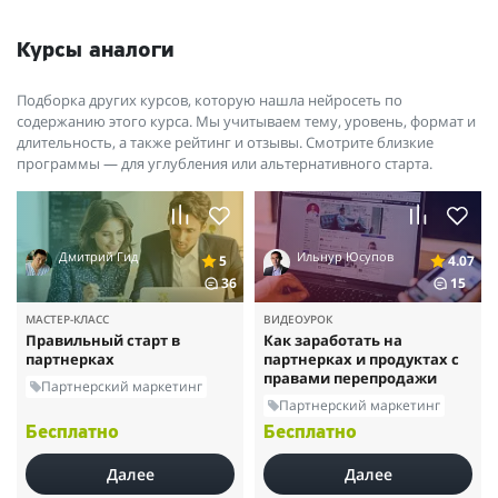
Курсы аналоги
Подборка других курсов, которую нашла нейросеть по
содержанию этого курса. Мы учитываем тему, уровень, формат и
длительность, а также рейтинг и отзывы. Смотрите близкие
программы — для углубления или альтернативного старта.
Дмитрий Гид
Ильнур Юсупов
5
4.07
36
15
МАСТЕР-КЛАСС
ВИДЕОУРОК
Правильный старт в
Как заработать на
партнерках
партнерках и продуктах с
правами перепродажи
Партнерский маркетинг
Партнерский маркетинг
Бесплатно
Бесплатно
Далее
Далее