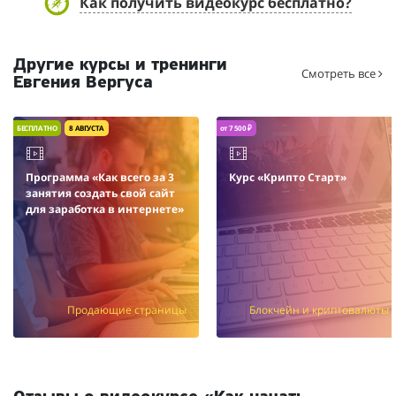
Как получить видеокурс бесплатно?
Другие курсы и тренинги
Смотреть все
Евгения Вергуса
БЕСПЛАТНО
8 АВГУСТА
от 7 500 ₽
Программа «Как всего за 3
Курс «Крипто Старт»
занятия создать свой сайт
для заработка в интернете»
Продающие страницы
Блокчейн и криптовалюты