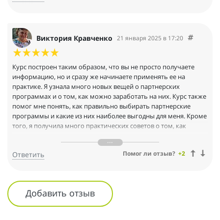
Виктория Кравченко
21 января 2025 в 17:20
Курс построен таким образом, что вы не просто получаете
информацию, но и сразу же начинаете применять ее на
практике. Я узнала много новых вещей о партнерских
программах и о том, как можно заработать на них. Курс также
помог мне понять, как правильно выбирать партнерские
программы и какие из них наиболее выгодны для меня. Кроме
того, я получила много практических советов о том, как
продвигать свои партнерские продукты и привлекать новых
клиентов. В целом, я очень довольна этим курсом и
Помог ли отзыв?
+2
Ответить
рекомендую его всем, кто хочет начать зарабатывать на
партнерских программах.
Добавить отзыв