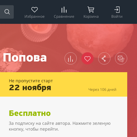
Избранное
Сравнение
Корзина
Войти
я Попова
Не пропустите старт
22 ноября
Через 106 дней
Бесплатно
За подписку на сайте автора. Нажмите зеленую
кнопку, чтобы перейти.