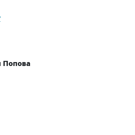
?
я Попова