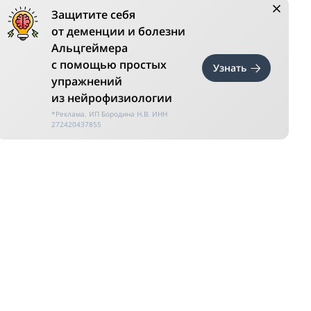
Защитите себя
от деменции и болезни
Альцгеймера
с помощью простых
Узнать
упражнений
из нейрофизиологии
*Реклама. ИП Бородина Н.В. ИНН
272420437855