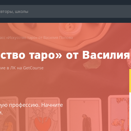
асс «Искусство таро» от Василия Попова
ство таро» от Васили
ие в ЛК на GetCourse
вую профессию. Начните
и.