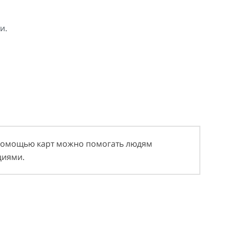
и.
 с помощью карт можно помогать людям
циями.