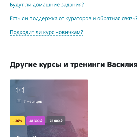
Будут ли домашние задания?
Есть ли поддержка от кураторов и обратная связь
Подходит ли курс новичкам?
Другие курсы и тренинги Васили
7 месяцев
– 36%
48 300 ₽
75 000 ₽