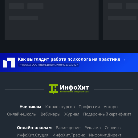
Как выглядит работа психолога на практике
*Реклама. ООО «Психодемия». ИНН 9723032427
Ученикам
Каталог курсов
Профессии
Авторы
Онлайн-школы
Вебинары
Журнал
Подарочный сертификат
Онлайн-школам
Размещение
Реклама
Сервисы
ИнфоХит.Студия
ИнфоХит.Трафик
ИнфоХит.Директ