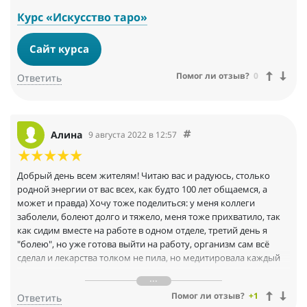
Курс «Искусство таро»
Сайт курса
Помог ли отзыв?
0
Ответить
Алина
9 августа 2022 в 12:57
Добрый день всем жителям! Читаю вас и радуюсь, столько
родной энергии от вас всех, как будто 100 лет общаемся, а
может и правда) Хочу тоже поделиться: у меня коллеги
заболели, болеют долго и тяжело, меня тоже прихватило, так
как сидим вместе на работе в одном отделе, третий день я
"болею", но уже готова выйти на работу, организм сам всё
сделал и лекарства толком не пила, но медитировала каждый
день, вот такие чудеса, но я и не удивлена, медитации все
Василия целительные. Кот мой Кузька по началу приходил во
Помог ли отзыв?
+1
Ответить
время медитации и пытался мешать))) видимо ревновал к