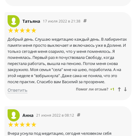
Ваське, но сейчас приходит и мирно ложится рядом. Желаю
всем здоровья!
Татьяна
17 июля 2022 в 21:38
Добрый день. Слушаю медитацию каждый день. В лабиринтах
памяти меня просто выключает и включаюсь уже в Долине. И
только сегодня меня озарило, что у меня поменялось. Я
поменялась. Первый раз я почуствовала Свободу, когда
перестала работать, вышла на пенсию. Потом меня снова
закружило. Моя семья "села" мне на шею, поработила. А на
этой неделе я "взбрыкнула". Даже сама не поняла, что это
после практик. Спасибо вам Василий за прозрение.
Помог ли отзыв?
+1
Ответить
Анна
21 июня 2022 в 08:12
Вчера уснула под медитацию, сегодня человеком себя