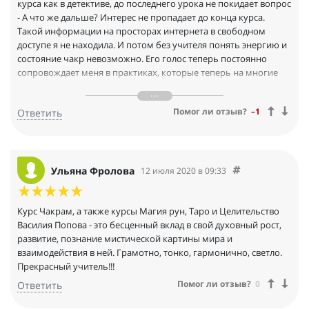
курса как в детективе, до последнего урока не покидает вопрос
- А что же дальше? Интерес не пропадает до конца курса.
Такой информации на просторах интернета в свободном
доступе я не находила. И потом без учителя понять энергию и
состояние чакр невозможно. Его голос теперь постоянно
сопровождает меня в практиках, которые теперь на многие
годы будут со мной. Василий даже в записи передает эти
состояния. У нас на курсе многие смотрели курс в записи, т.к.
Помог ли отзыв?
–1
Ответить
живут в разных часовых поясах. Все практики проходят
нормально. Я сама и мои сокурсники под особым
впечатлением от занятий, особенно от последнего занятия по
Кундалини. Теперь я понимаю, что до этого я не чувствовала
ее. Эмоции зашкаливают. Кроме Чакрама, я училась у Василия
Ульяна Фролова
12 июля 2020 в 09:33
Попова на Магии Рун, Таро и Целительству. Таро я училась и
до этого, но именно после его курса преодолела ступор и
начала делать расклады, говорят успешно. Для меня это
Курс Чакрам, а также курсы Магия рун, Таро и Целительство
серьезный показатель. А РУНЫ - это особая тема. Курс по
Василия Попова - это бесценный вклад в свой духовный рост,
Рунам я закончила год назад. Сколько времени прошло, а у
развитие, познание мистической картины мира и
меня до сих пор эмоции зашкаливают. Секрет в том, что у
взаимодействия в ней. Грамотно, тонко, гармонично, светло.
Василий просто потрясающий проводник энергий Рун. После
Прекрасный учитель!!!
курса Василий проводил практические занятия, коллективные
Помог ли отзыв?
0
Ответить
путешествия по мирам, в сочетании с различными
практиками. С ним и с группой они проходят мощнее.