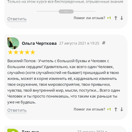
Только на этом курсе все беспорядочные, отрывочные знания
стали выстраиваться в систему. Это похоже на музыку, когда из
всего набора нот звучит гармоничная мелодия. И если
Помог ли отзыв?
+1
Ответить
фальшивит какая то нота, то мелодия не самая красивая.
Приходилось много раз повторять один и тот же урок,
исправлять.
Много много раз благодарю за прекрасные мелодии наших
душ.
Ольга Черткова
27 августа 2021 в 19:25
Василий Попов - Учитель с большой буквы и Человек с
большим сердцем! Удивительно, как всего один Человек,
случайно (хотя случайностей не бывает) пришедший в твою
жизнь, может в корне изменить её, кардинально изменить
твое окружение, твое мировосприятие, твои привычки,
чувства, твой внутренний мир, мысли, поступки... Всего один
Человек и ты просто понимаешь, что таким как раньше ты
уже не будешь.
Помог ли отзыв?
+1
Ответить
Татьяна
27 августа 2021 в