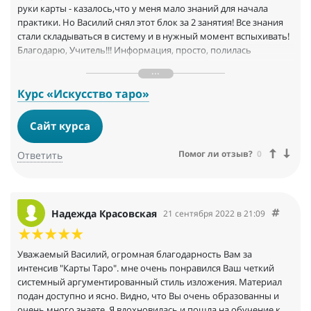
руки карты - казалось,что у меня мало знаний для начала
практики. Но Василий снял этот блок за 2 занятия! Все знания
стали складываться в систему и в нужный момент вспыхивать!
Благодарю, Учитель!!! Информация, просто, полилась
потоком!!!))))) С нетерпением жду начала обучения на
большом курсе!
Курс «Искусство таро»
Сайт курса
Помог ли отзыв?
0
Ответить
Надежда Красовская
21 сентября 2022 в 21:09
Уважаемый Василий, огромная благодарность Вам за
интенсив "Карты Таро". мне очень понравился Ваш четкий
системный аргументированный стиль изложения. Материал
подан доступно и ясно. Видно, что Вы очень образованны и
очень много знаете. Я вдохновилась и пошла на обучение к