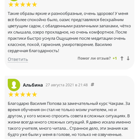
Такие образы яркие и разнообразные, очень здорово! У меня
всё более спокойно было, оазис представлялся бескрайним
цветущим садом, с обалденными различными запахами, чётко
их слышала, озеро прохладное, но очень комфортное. После
практики быстро уснула Ощущение после медитации очень
классное, покой, гармония, умиротворение. Василию
сердечная благодарность!
Помог ли отзыв?
+1
Ответить
Альбина
27 августа 2021 в 21:48
Благодарю Василия Попова за замечательный курс Чакрам. За
время обучения он стал не только моим учителем, но и
другом, у кого можно спросить совета в сложных ситуациях. В
жизни всегда много сложных ситуаций. Я давно искала именно
такого учителя, много читала... Странное дело, эти знания как
будто уже были у меня в голове, но только не озвученные.