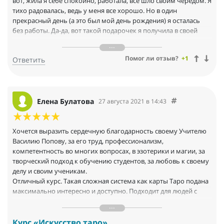
вот, жила я себе спокойно, работала, все шло своим чередом. Я
тихо радовалась, ведь у меня все хорошо. Но в один
прекрасный день (а это был мой день рождения) я осталась
без работы. Да-да, вот такой подарочек я получила в своей
жизни. Как ни странно, в тот момент я даже нисколько не
огорчилась, напротив, перешагнула через эту новость и
Помог ли отзыв?
+1
Ответить
пошла дальше. Я думала, чем же мне заняться, что делать, что
мне будет интересно. В одну из ночей мне приснился сон, что
мой бывший партнер на мое предложение возобновить со
мной сотрудничество ответил, что очень бы этого хотел, но
сверху уже все решено, и для меня будет лучше кое-что
Елена Булатова
27 августа 2021 в 14:43
другое. И с этими словами вложил мне в руки… колоду карт
Таро.
Хочется выразить сердечную благодарность своему Учителю
Через несколько дней я купила колоду. Нашла книгу. Но,
Василию Попову, за его труд, профессионализм,
признаюсь, я ничего в этом не понимала. Для меня это был
компетентность во многих вопросах, в эзотерики и магии, за
загадочный темный лес. 78 карт, как запомнить значения всех,
творческий подход к обучению студентов, за любовь к своему
как читать расклады, что вообще со всем этим делать??? Я
делу и своим ученикам.
задавала себе эти вопросы день ото дня. И тут в мою жизнь
Отличный курс. Такая сложная система как карты Таро подана
пришел мой учитель) - я попала на безоплатный 5-дневный
максимально интересно и доступно. Подходит для людей с
интенсив по Таро к Василию Попову. Посмотрев, с каким
разным уровнем подготовки.
профессионализмом, с какой любовью он дает свои знания
Профессиональная подача материала и передача своего
ученикам, я ни минуты не сомневалась, что пойду учиться к
собственного опыта работы на конкретных примерах.
Курс «Искусство таро»