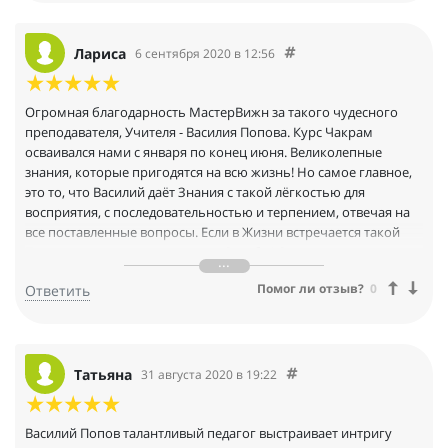
Лариса
6 сентября 2020 в 12:56
Огромная благодарность МастерВижн за такого чудесного
преподавателя, Учителя - Василия Попова. Курс Чакрам
осваивался нами с января по конец июня. Великолепные
знания, которые пригодятся на всю жизнь! Но самое главное,
это то, что Василий даёт Знания с такой лёгкостью для
восприятия, с последовательностью и терпением, отвечая на
все поставленные вопросы. Если в Жизни встречается такой
Преподаватель, то это подарок Судьбы! Счастья, удачи, новых
Знаний всем, кто решается менять свою реальность! Курс - не
Помог ли отзыв?
0
Ответить
просто Серебро-Золото-Платина, это настоящее сокровище -
из Новых Чудес Света!!!
Татьяна
31 августа 2020 в 19:22
Василий Попов талантливый педагог выстраивает интригу