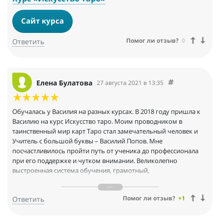
нему на длительный курс. Содержание обучающего курса,
Особенно ценно видеть своими глазами, как мастер проводит
доступная и интересная подача материала преподавателем,
живые сессии с клиентом. Замечательный курс. Рекомендую
Сайт курса
его уважительное отношение к студентам – все это нашло
от души))
положительный отклик в моей душе. И самое главное, не надо
Помог ли отзыв?
0
Ответить
заучивать значения карт!!! Как? – спросите вы. Приходите и все
узнаете сами! Возможность окунуться в таинственный мир
карт Таро есть и у вас!
Елена Булатова
27 августа 2021 в 13:35
Обучалась у Василия на разных курсах. В 2018 году пришла к
Василию на курс Искусство таро. Моим проводником в
таинственный мир карт Таро стал замечательный человек и
Учитель с большой буквы – Василий Попов. Мне
посчастливилось пройти путь от ученика до профессионала
при его поддержке и чутком внимании. Великолепно
выстроенная система обучения, грамотный,
профессиональный подход, подача материала, отношение к
студентам – все это является залогом успеха его учеников.
Помог ли отзыв?
+1
Ответить
Я начинала свое обучение картам Таро с абсолютного нуля.
Благодаря таланту моего Учителя, я легко приобрела не
только ценные знания и волшебный, магический инструмент,