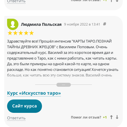
Ответить
Людмила Польская
9 ноября 2022 в 13:41
Здравствуйте все! Прошёл интенсив "КАРТЫ ТАРО.ПОЗНАЙ
ТАЙНЫ ДРЕВНИХ ЖРЕЦОВ" с Василием Поповым. Очень
содержательный курс. Василий за это короткое время дал и
представление о Таро, как с ними работать, как читать карты.
Да, это были примеры на одной какой-то карте, на одном
раскладе. Но как понятно становится ситуация! Хочется узнать
больше, как читать всю эту систему знаков. Василий очень
хорошо преподносит материал - в доступной форме,
доброжелательно и с любовью. Он любит своё дело и с
удовольствием делится своими знаниями с аудиторией.
Курс «Искусство таро»
Благодарю Василия за этот интенсив!
Сайт курса
Помог ли отзыв?
+1
Ответить