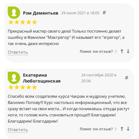
но и дополнительную профессию.
Созданный Василием учебный материал делает
Рэм Дементьев
29 июля 2021 в 18:05
образовательный процесс максимально успешным. На курсе
Василия студенты не только получают бесценные знания, но
не менее бесценную практику. Навыки работы с колодой
Прекрасный мастер своего дела! Только постоянно делает
отрабатываются сразу в процессе обучения. Работа в парах и
ошибку в Фамилии "Макгрегор" И называет его "эгрегор", а
совместный разбор раскладов, сводит к минимуму риск
так очень даже интересно
неточных трактовок. И после окончания курса студент
Помог ли отзыв?
0
Ответить
выходит в самостоятельное плавание хорошо
подготовленным. Все это позволяет не только получить
дополнительный заработок, но и со временем сделать Таро
основным источником дохода.
Екатерина
24 сентября 2020 в
Осталась очень довольна пройденным курсом. Рекомендую
Любогощинская
20:36
от души))
Спасибо всем создателям курса Чакрам и мудрому учителю,
Василию Попову!!! Курс настолько информационный, что все
сразу встает на свои места... И когда понимаешь откуда растут
ноги, то голове жить становиться проще!!! Благодарим!
Благодарим! Благодарим!
Помог ли отзыв?
0
Ответить