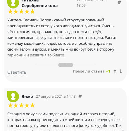
Серебренникова
18:09
Учитель Василий Попов - самый структурированный
преподаватель из всех, у кого доводилось учиться. Очень
чётко, логично, правильно, последовательно ведёт,
заинтересован в результате и ставит понятные цели. Растит
команду мыслящих людей, которые способны управлять
своим телом и духом, и менять мир вокруг себя в сторону
гармонии и развития во благо!
Очень рекомендую как учителя, способного дать понимание
Помог ли отзыв?
+1
Ответить
всем Вашим способностям, предназначениям, поискам и
практикам!
Энжи
27 августа 2021 в 14:48
Сегодня я хочу с вами поделиться одной из своих историй,
которая начала происходить в моей жизни и перевернула ее с
ног на голову, ну или с головы на ноги (кому как удобнее). Так