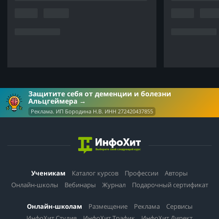
Защитите себя от деменции и болезни
Альцгеймера
Реклама. ИП Бородина Н.В. ИНН 272420437855
Ученикам
Каталог курсов
Профессии
Авторы
Онлайн-школы
Вебинары
Журнал
Подарочный сертификат
Онлайн-школам
Размещение
Реклама
Сервисы
ИнфоХит.Студия
ИнфоХит.Трафик
ИнфоХит.Директ