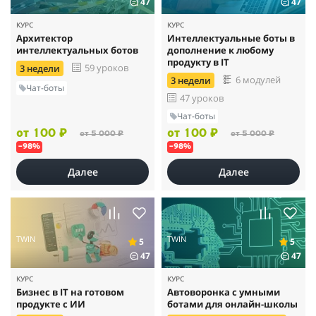
47
47
КУРС
КУРС
Архитектор
Интеллектуальные боты в
интеллектуальных ботов
дополнение к любому
продукту в IT
59 уроков
3 недели
6 модулей
3 недели
Чат-боты
47 уроков
Чат-боты
от 100 ₽
от 100 ₽
от 5 000 ₽
от 5 000 ₽
–98%
–98%
Далее
Далее
TWIN
TWIN
5
5
47
47
КУРС
КУРС
Бизнес в IT на готовом
Автоворонка с умными
продукте с ИИ
ботами для онлайн-школы