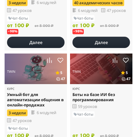
6 модулей
3 недели
40 академических часов
47 уроков
6 модулей
47 уроков
Чат-боты
Чат-боты
от 100 ₽
от 100 ₽
от 5 000 ₽
от 5 000 ₽
–98%
–98%
Далее
Далее
TWIN
TWIN
5
5
47
47
КУРС
КУРС
Умный бот для
Боты на базе ИИ без
автоматизации общения в
программирования
онлайн-продажах
59 уроков
6 модулей
3 недели
Чат-боты
47 уроков
Чат-боты
от 100 ₽
от 100 ₽
от 5 000 ₽
от 5 000 ₽