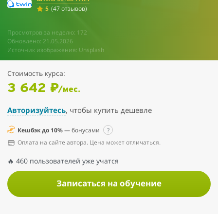
5
(47 отзывов)
Просмотров за неделю: 172
Обновлено: 21.05.2026
Источник изображения: Unsplash
Стоимость курса:
3 642 ₽
/мес.
Авторизуйтесь
, чтобы купить дешевле
Кешбэк до 10%
— бонусами
?
Оплата на сайте автора. Цена может отличаться.
🔥 460 пользователей уже учатся
Записаться на обучение