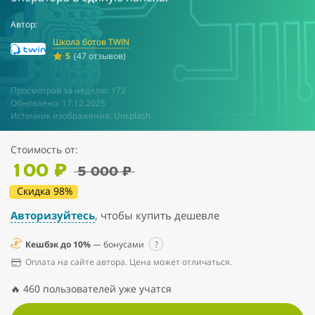
Автор:
Школа ботов TWIN
5
(47 отзывов)
Просмотров за неделю: 172
Обновлено: 17.12.2025
Источник изображения: Unsplash
Стоимость от:
100 ₽
5 000 ₽
Скидка 98%
Авторизуйтесь
, чтобы купить дешевле
Кешбэк до 10%
— бонусами
?
Оплата на сайте автора. Цена может отличаться.
🔥 460 пользователей уже учатся