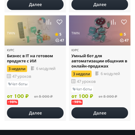
Далее
Далее
TWIN
TWIN
5
5
47
47
КУРС
КУРС
Бизнес в IT на готовом
Умный бот для
продукте с ИИ
автоматизации общения в
онлайн-продажах
6 модулей
3 недели
6 модулей
3 недели
47 уроков
47 уроков
Чат-боты
Чат-боты
от 100 ₽
от 100 ₽
от 5 000 ₽
от 5 000 ₽
–98%
–98%
Далее
Далее