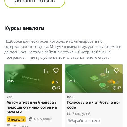
Добавить отзыв
Сейчас я изучаю возможности интеграции платформы твин
через APl с 1C. Битрикс и реализацию решения для моих
клиентов.
Курсы аналоги
Подборка других курсов, которую нашла нейросеть по
содержанию этого курса. Мы учитываем тему, уровень, формат и
длительность, а также рейтинг и отзывы. Смотрите близкие
программы — для углубления или альтернативного старта.
TWIN
TWIN
5
5
47
47
КУРС
КУРС
Автоматизация бизнеса с
Голосовые и чат-боты в no-
помощью умных ботов на
code
базе ИИ
7 модулей
6 модулей
3 недели
Заработок в сети
47 уроков