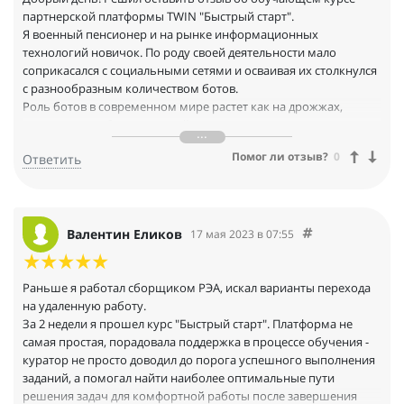
партнерской платформы TWIN "Быстрый старт".
Я военный пенсионер и на рынке информационных
технологий новичок. По роду своей деятельности мало
соприкасался с социальными сетями и осваивая их столкнулся
с разнообразным количеством ботов.
Роль ботов в современном мире растет как на дрожжах,
поскольку все больше людей признают их потенциал для
облегчения повседневной жизни пользователей,
Помог ли отзыв?
0
Ответить
что натолкнуло на мысль как без профессиональных навыков
программирования пОнять мир ботов и при этом еще
заработать.
из всего разнообразия курсов подкупило, что обучение
проводится на базе платформы TWIN на которой работает
Валентин Еликов
17 мая 2023 в 07:55
всем известная Яндекс Алиса. Учился с интересом. Учеба
прошла без напряжения, но с огромной пользой. Вся
информация структурированная, наполненная реальными
Раньше я работал сборщиком РЭА, искал варианты перехода
примерами и интересными домашними заданиями.
на удаленную работу.
Очень понравилась подача информации в форме видео-
За 2 недели я прошел курс "Быстрый старт". Платформа не
уроков, можно сразу смотреть видео и собирать по нему бота.
самая простая, порадовала поддержка в процессе обучения -
Удобный и понятный интерфейс даже для новичков. Задания
куратор не просто доводил до порога успешного выполнения
сформулированы профессионально и интересно. В чате
заданий, а помогал найти наиболее оптимальные пути
поддержки можно получить ответы на возникающие в
решения задач для комфортной работы после завершения