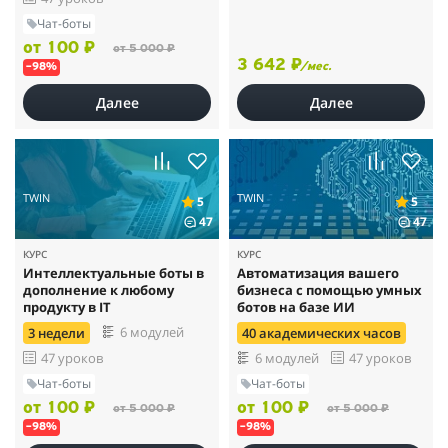
Чат-боты
от 100 ₽
от 5 000 ₽
3 642 ₽
/мес.
–98%
Далее
Далее
TWIN
TWIN
5
5
47
47
КУРС
КУРС
Интеллектуальные боты в
Автоматизация вашего
дополнение к любому
бизнеса с помощью умных
продукту в IT
ботов на базе ИИ
6 модулей
3 недели
40 академических часов
47 уроков
6 модулей
47 уроков
Чат-боты
Чат-боты
от 100 ₽
от 100 ₽
от 5 000 ₽
от 5 000 ₽
–98%
–98%