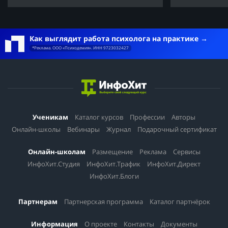
Как выглядит работа психолога на практике
*Реклама. ООО «Психодемия». ИНН 9723032427
Ученикам
Каталог курсов
Профессии
Авторы
Онлайн-школы
Вебинары
Журнал
Подарочный сертификат
Онлайн-школам
Размещение
Реклама
Сервисы
ИнфоХит.Студия
ИнфоХит.Трафик
ИнфоХит.Директ
ИнфоХит.Блоги
Партнерам
Партнерская программа
Каталог партнёрок
Информация
О проекте
Контакты
Документы