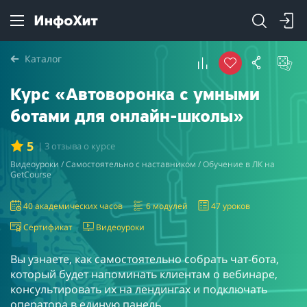
Каталог
Курс «Автоворонка с умными
ботами для онлайн-школы»
5
| 3 отзыва о курсе
Видеоуроки / Самостоятельно с наставником / Обучение в ЛК на
GetCourse
40 академических часов
6 модулей
47 уроков
Сертификат
Видеоуроки
Вы узнаете, как самостоятельно собрать чат-бота,
который будет напоминать клиентам о вебинаре,
консультировать их на лендингах и подключать
оператора в единую панель.