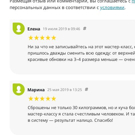
Размещая отзыв или комментарий, вы соглашаетесь с
п
персональных данных в соответствии с
условиями
.
Елена
19 июля 2019 в 09:46
Ни за что не записывайтесь на этот мастер-класс
пришлось дважды сменить всю одежду: от верхней д
красивые обновки на 3–4 размера меньше — очен
Марина
25 мая 2019 в 13:25
Сброшены не только 30 килограммов, но и куча бо
мастер-классу я стала счестливым человеком. И та
в систему — результат налицо. Спасибо!