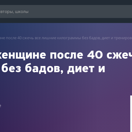
не после 40 сжечь все лишние килограммы без бадов, диет и трениров
женщине после 40 сжеч
без бадов, диет и
e