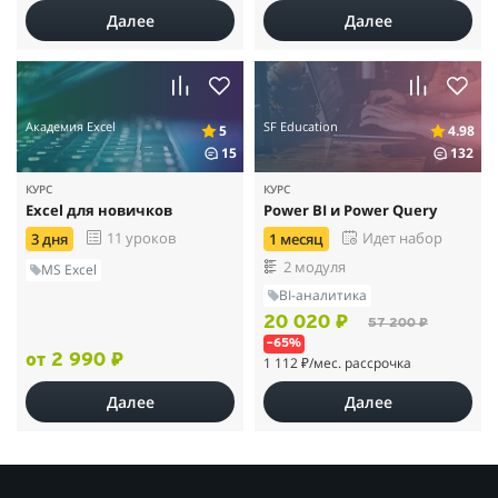
Далее
Далее
Академия Excel
SF Education
5
4.98
15
132
КУРС
КУРС
Excel для новичков
Power BI и Power Query
11 уроков
Идет набор
3 дня
1 месяц
2 модуля
MS Excel
BI-аналитика
20 020 ₽
57 200 ₽
–65%
от 2 990 ₽
1 112 ₽
/мес. рассрочка
Далее
Далее