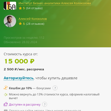
Институт бизнес-аналитики Алексея Колоколова
5
(64 отзыва)
Алексей Колоколов
5
(28 отзывов)
Просмотров за неделю: 112
Обновлено: 28.02.2024
Стоимость курса от:
15 000 ₽
2 500 ₽
/мес. рассрочка
Авторизуйтесь
, чтобы купить дешевле
Кешбэк до 10%
— бонусами
?
Можно вернуть до 13% стоимости курса, оформив налоговый
вычет
Доступен в рассрочку
?
Оплата на сайте автора. Цена может отличаться.