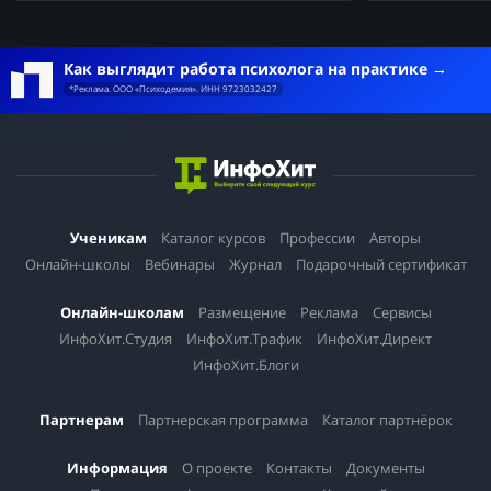
Как выглядит работа психолога на практике
*Реклама. ООО «Психодемия». ИНН 9723032427
Ученикам
Каталог курсов
Профессии
Авторы
Онлайн-школы
Вебинары
Журнал
Подарочный сертификат
Онлайн-школам
Размещение
Реклама
Сервисы
ИнфоХит.Студия
ИнфоХит.Трафик
ИнфоХит.Директ
ИнфоХит.Блоги
Партнерам
Партнерская программа
Каталог партнёрок
Информация
О проекте
Контакты
Документы