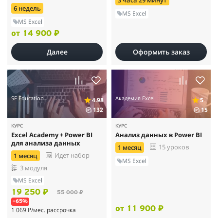
3 часа 29 минут
6 недель
MS Excel
MS Excel
от 14 900 ₽
Далее
Оформить заказ
SF Education
Академия Excel
4.98
5
132
15
КУРС
КУРС
Excel Academy + Power BI
Анализ данных в Power BI
для анализа данных
15 уроков
1 месяц
Идет набор
1 месяц
MS Excel
3 модуля
MS Excel
19 250 ₽
55 000 ₽
–65%
от 11 900 ₽
1 069 ₽
/мес. рассрочка